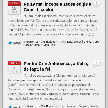
Pe 19 mai începe a zecea ediție a
MAY
0
10
Cupei Liceelor
2014
Nu am înțeles niciodată importanța numerelor de pe
tricourile jucătorilor. Cert e că majoritatea celor cu care am jucat
fotbal pe terenul din curtea școlii și-a dorit să poarte tricoul cu
numărul 10. Astfel, s-a ajuns de foarte multe ori în situația ca 10
din cei 14 jucători prezenți pe teren să poarte acest tricou,(…)
By
daniel rus
•
Cluj Napoca
•
• Tags:
Baza Sportivă Unirea
,
Cupa
Liceelor
,
fotbal
,
Ovidiu Blag
Pentru Crin Antonescu, altfel e,
NOV
4
3
de fapt, la fel
2013
“Altfel se aterizează la Cluj pe vremea lui Uioreanu”
Asta s-a găsit să spună imediat ce s-a trezit din somn
(oare?!) eternul adormit, aspirant la funcţia de preşedinte al
României, Crin Antonescu. Numai că, aşa cum se ştie de ceva
vreme, mulţi dintre cei care vorbesc în somn dorm. Probabil pista
fiind nouă, fără denivelări, wannabe(…)
By
daniel rus
•
Cluj Napoca
•
• Tags:
aeroport
,
aterizare
,
autocar
,