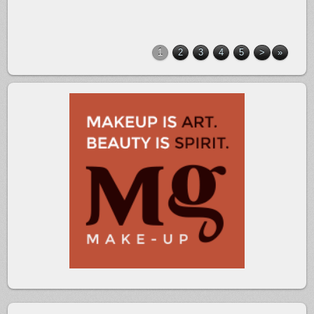
1
2
3
4
5
>
»