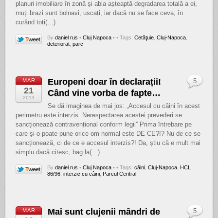
planuri imobiliare în zonă și abia așteaptă degradarea totală a ei,
muți brazi sunt bolnavi, uscați, iar dacă nu se face ceva, în
curând toți(…)
By
daniel rus
•
Cluj Napoca
•
• Tags:
Cetăţuie
,
Cluj-Napoca
,
deteriorat
,
parc
Europeni doar în declarații!
MAR
5
21
Când vine vorba de fapte…
2013
Se dă imaginea de mai jos: „Accesul cu câini în acest
perimetru este interzis. Nerespectarea acestei prevederi se
sancționează contravențional conform legii” Prima întrebare pe
care și-o poate pune orice om normal este DE CE?!? Nu de ce se
sancționează, ci de ce e accesul interzis?! Da, știu că e mult mai
simplu dacă citesc, bag la(…)
By
daniel rus
•
Cluj Napoca
•
• Tags:
câini
,
Cluj-Napoca
,
HCL
86/96
,
interzic cu câini
,
Parcul Central
Mai sunt clujenii mândri de
MAR
5