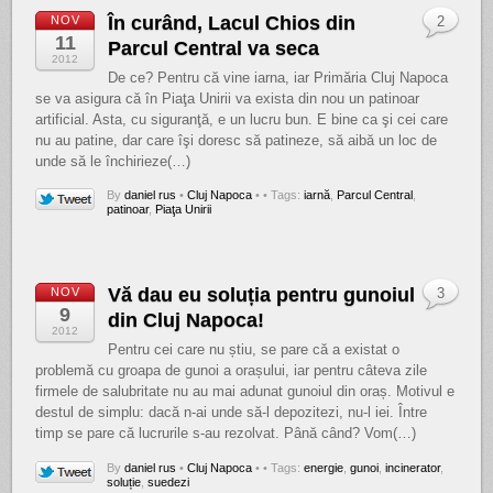
În curând, Lacul Chios din
NOV
2
11
Parcul Central va seca
2012
De ce? Pentru că vine iarna, iar Primăria Cluj Napoca
se va asigura că în Piaţa Unirii va exista din nou un patinoar
artificial. Asta, cu siguranţă, e un lucru bun. E bine ca şi cei care
nu au patine, dar care îşi doresc să patineze, să aibă un loc de
unde să le închirieze(…)
By
daniel rus
•
Cluj Napoca
•
• Tags:
iarnă
,
Parcul Central
,
patinoar
,
Piaţa Unirii
Vă dau eu soluția pentru gunoiul
NOV
3
9
din Cluj Napoca!
2012
Pentru cei care nu știu, se pare că a existat o
problemă cu groapa de gunoi a orașului, iar pentru câteva zile
firmele de salubritate nu au mai adunat gunoiul din oraș. Motivul e
destul de simplu: dacă n-ai unde să-l depozitezi, nu-l iei. Între
timp se pare că lucrurile s-au rezolvat. Până când? Vom(…)
By
daniel rus
•
Cluj Napoca
•
• Tags:
energie
,
gunoi
,
incinerator
,
soluție
,
suedezi