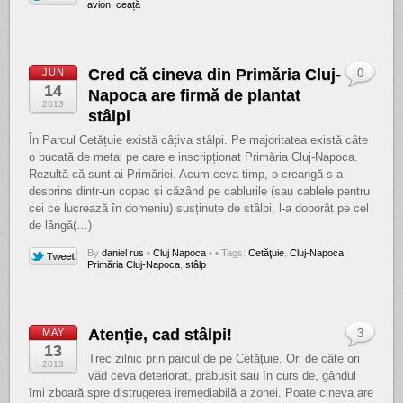
avion
,
ceață
Cred că cineva din Primăria Cluj-
JUN
0
14
Napoca are firmă de plantat
2013
stâlpi
În Parcul Cetățuie există câțiva stâlpi. Pe majoritatea există câte
o bucată de metal pe care e inscripționat Primăria Cluj-Napoca.
Rezultă că sunt ai Primăriei. Acum ceva timp, o creangă s-a
desprins dintr-un copac și căzând pe cablurile (sau cablele pentru
cei ce lucrează în domeniu) susținute de stâlpi, l-a doborât pe cel
de lângă(…)
By
daniel rus
•
Cluj Napoca
•
• Tags:
Cetăţuie
,
Cluj-Napoca
,
Primăria Cluj-Napoca
,
stâlp
Atenție, cad stâlpi!
MAY
3
13
Trec zilnic prin parcul de pe Cetățuie. Ori de câte ori
2013
văd ceva deteriorat, prăbușit sau în curs de, gândul
îmi zboară spre distrugerea iremediabilă a zonei. Poate cineva are