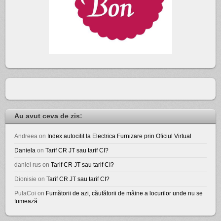
Au avut ceva de zis:
Andreea
on
Index autocitit la Electrica Furnizare prin Oficiul Virtual
Daniela
on
Tarif CR JT sau tarif CI?
daniel rus
on
Tarif CR JT sau tarif CI?
Dionisie
on
Tarif CR JT sau tarif CI?
PulaCoi
on
Fumătorii de azi, căutătorii de mâine a locurilor unde nu se
fumează