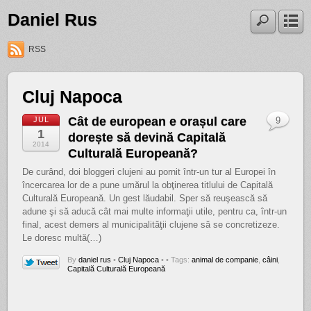
Daniel Rus
RSS
Cluj Napoca
Cât de european e orașul care
JUL
9
1
dorește să devină Capitală
2014
Culturală Europeană?
De curând, doi bloggeri clujeni au pornit într-un tur al Europei în
încercarea lor de a pune umărul la obţinerea titlului de Capitală
Culturală Europeană. Un gest lăudabil. Sper să reuşească să
adune şi să aducă cât mai multe informaţii utile, pentru ca, într-un
final, acest demers al municipalităţii clujene să se concretizeze.
Le doresc multă(…)
By
daniel rus
•
Cluj Napoca
•
• Tags:
animal de companie
,
câini
,
Capitală Culturală Europeană