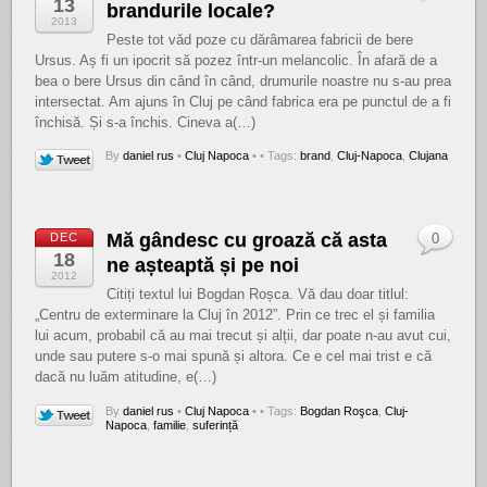
13
brandurile locale?
2013
Peste tot văd poze cu dărâmarea fabricii de bere
Ursus. Aș fi un ipocrit să pozez într-un melancolic. În afară de a
bea o bere Ursus din când în când, drumurile noastre nu s-au prea
intersectat. Am ajuns în Cluj pe când fabrica era pe punctul de a fi
închisă. Și s-a închis. Cineva a(…)
By
daniel rus
•
Cluj Napoca
•
• Tags:
brand
,
Cluj-Napoca
,
Clujana
Mă gândesc cu groază că asta
DEC
0
18
ne așteaptă și pe noi
2012
Citiți textul lui Bogdan Roșca. Vă dau doar titlul:
„Centru de exterminare la Cluj în 2012”. Prin ce trec el și familia
lui acum, probabil că au mai trecut și alții, dar poate n-au avut cui,
unde sau putere s-o mai spună și altora. Ce e cel mai trist e că
dacă nu luăm atitudine, e(…)
By
daniel rus
•
Cluj Napoca
•
• Tags:
Bogdan Roşca
,
Cluj-
Napoca
,
familie
,
suferință