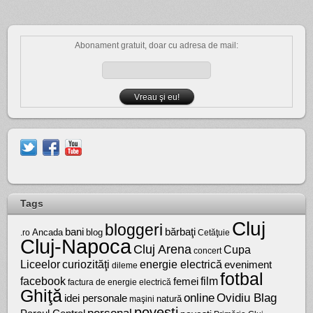
Abonament gratuit, doar cu adresa de mail:
Tags
Cluj
bloggeri
bărbaţi
bani
Ancada
blog
.ro
Cetăţuie
Cluj-Napoca
Cluj Arena
Cupa
concert
Liceelor
curiozităţi
energie electrică
eveniment
dileme
fotbal
facebook
film
femei
factura de energie electrică
Ghiţă
online
Ovidiu Blag
idei personale
natură
maşini
poveşti