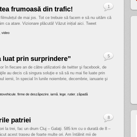
1
tea frumoasă din trafic!
filmulețul de mai jos. Tot ce trebuie să facem e să nu uităm că
 ca atare. Vizionare plăcută! Văzut inițial aici. Tweet
,
video
5
 luat prin surprindere”
or în fiecare an de către utilizatorii de twitter şi facebook, de
ăţile au decis că singura soluţie e să să nu mai fie luate prin
 iernii, în special în lunile noiembrie, decembrie, ianuarie şi
utovehicule
,
firme de deszăpezire
,
iarnă
,
lege
,
rutier
,
zăpadă
8
le patriei
ri la trei, fac un drum Cluj – Galaţi. 585 km cu o durată de 8 –
cut acest traseu de foarte multe ori. Am întâlnit mii de