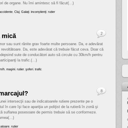
atori de organe. Nu îmi amintesc să fi făcut(…)
accidente
,
Cluj
,
Galați
,
inconștienți
,
rutier
2
ă mică
mor sau sunt rănite grav foarte multe persoane. Da, e adevărat
 revoltătoare. Da, este adevărat că trebuie făcut ceva. Doar că
depsind sute de conducători auto să circule cu 30km/h pentru
articipanţi la trafic.(…)
m/h
,
maşini
,
rutier
,
şoferi
,
trafic
8
 marcajul?
nei intersecţii sau de indicatoarele rutiere prezente pe o
 în care îşi face apariţia un poliţist de la rutieră în zonă şi
oată suflarea posesoare de permis trebuie să se conformeze.
 lumea(…)
catoare
,
rutier