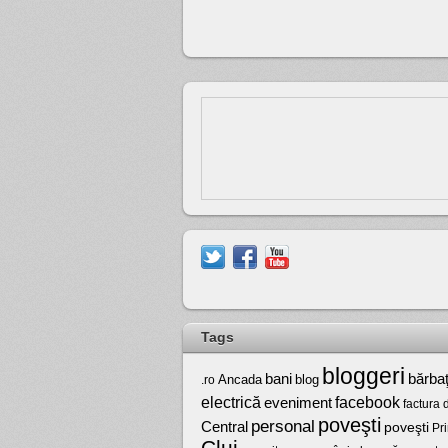
Tags
bloggeri
bărbaţ
bani
Ancada
blog
.ro
electrică
facebook
eveniment
factura 
poveşti
personal
Central
poveşti
Pr
Cluj