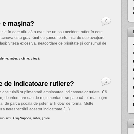
6
e e maşina?
irile în care aflu că a avut loc un nou accident rutier în care
altcineva este grav rănit cu şanse foarte mici de supravieţuire.
laşi: viteza excesivă, neacordare de prioritate şi consumul de
idente
,
rutier
,
victime
,
viteză
2
 de indicatoare rutiere?
 cheltuială suplimentară amplasarea indicatoarelor rutiere. Că
re, de informare sau de reglementare, se pare că tot mai puţini
tă, de parcă şcoala de şoferi ar fi doar de formă. Multe
za nerespectării acestor indicatoare.(…)
bun simţ
,
Cluj-Napoca
,
rutier
,
şoferi