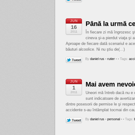
JUN
Până la urmă c
16
2011
În fiecare zi mă îngrozesc şt
cineva şi-a pierdut viaţa şi 
Aproape de fiecare dată scenariul e ace
băuturi alcoolice. Ni nu ştiu de(…)
By
daniel rus
•
rutier
•
• Tags:
acc
JUN
Mai avem nevoie
1
2011
Uneori mă întreb dacă nu e o
sunt indicatoare de avertiza
dintre posesorii de permise le şi respec
accidente s-au întâmplat tocmai din cau
By
daniel rus
•
personal
•
• Tags: