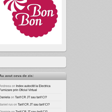
Au avut ceva de zis:
Andreea
on
Index autocitit la Electrica
Furnizare prin Oficiul Virtual
Daniela
on
Tarif CR JT sau tarif CI?
daniel rus
on
Tarif CR JT sau tarif CI?
Dionisie
on
Tarif CR JT sau tarif CI?