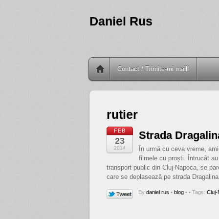
Daniel Rus
Contact / Trimite-mi mail!
rutier
FEB
Strada Dragalin
23
2014
În urmă cu ceva vreme, amic
filmele cu proști. Întrucât a
transport public din Cluj-Napoca, se pa
care se deplasează pe strada Dragalina
By
daniel rus
•
blog
•
• Tags:
Cluj