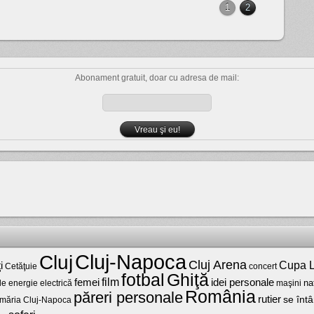
1
2
Abonament gratuit, doar cu adresa de mail:
Cluj-Napoca
Cluj
Cluj Arena
Cupa L
i
Cetăţuie
concert
fotbal
Ghiţă
film
femei
idei personale
na
maşini
de energie electrică
România
păreri personale
rutier
se întâ
imăria Cluj-Napoca