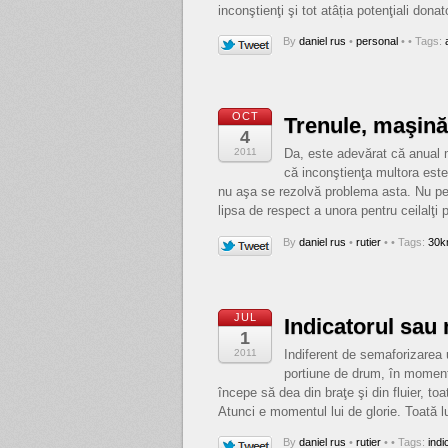
inconştienţi şi tot atâția potenţiali don
By
daniel rus
•
personal
•
• Tags:
OCT
Trenule, maşin
4
2011
Da, este adevărat că anual 
că inconştienţa multora este
nu aşa se rezolvă problema asta. Nu pe
lipsa de respect a unora pentru ceilalţi p
By
daniel rus
•
rutier
•
• Tags:
30k
JUL
Indicatorul sau
1
2011
Indiferent de semaforizarea u
portiune de drum, în momentul
începe să dea din braţe şi din fluier, t
Atunci e momentul lui de glorie. Toată
By
daniel rus
•
rutier
•
• Tags:
indi