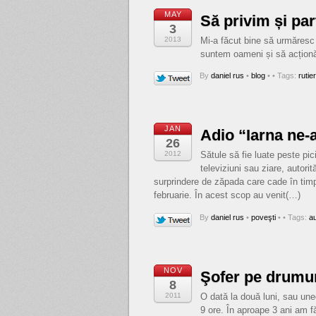
MAY
Să privim și par
3
2013
Mi-a făcut bine să urmăresc 
suntem oameni și să acționăm
By
daniel rus
•
blog
•
• Tags:
rutier
JAN
Adio “Iarna ne-a
26
2012
Sătule să fie luate peste pici
televiziuni sau ziare, autorit
surprindere de zăpada care cade în timpul
februarie. În acest scop au venit(…)
By
daniel rus
•
poveşti
•
• Tags:
a
NOV
Şofer pe drumuri
8
2011
O dată la două luni, sau uneo
9 ore. În aproape 3 ani am fă