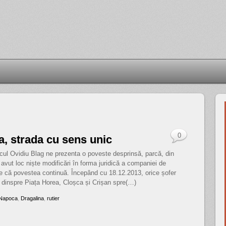
0
a, strada cu sens unic
ul Ovidiu Blag ne prezenta o poveste desprinsă, parcă, din
u avut loc niște modificări în forma juridică a companiei de
re că povestea continuă. Începând cu 18.12.2013, orice șofer
 dinspre Piața Horea, Cloșca și Crișan spre(…)
-Napoca
,
Dragalina
,
rutier