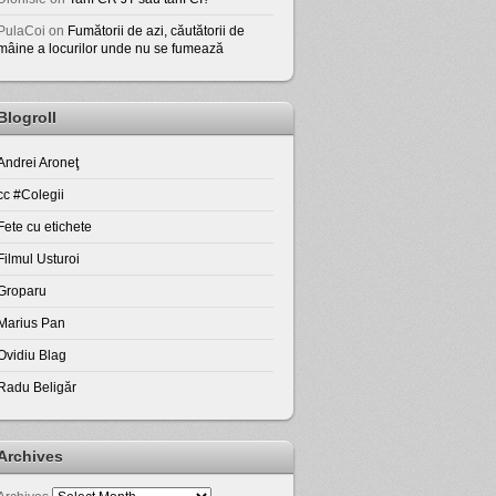
PulaCoi
on
Fumătorii de azi, căutătorii de
mâine a locurilor unde nu se fumează
Blogroll
Andrei Aroneţ
cc #Colegii
Fete cu etichete
Filmul Usturoi
Groparu
Marius Pan
Ovidiu Blag
Radu Beligăr
Archives