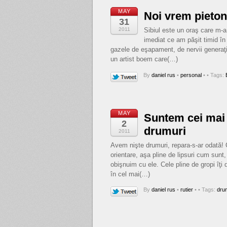
MAY
Noi vrem pieton
31
2011
Sibiul este un oraş care m-a
imediat ce am păşit timid în
gazele de eşapament, de nervii generaţi d
un artist boem care(…)
By
daniel rus
•
personal
•
• Tags:
MAY
Suntem cei mai b
2
drumuri
2011
Avem nişte drumuri, repara-s-ar odată! C
orientare, aşa pline de lipsuri cum sunt
obişnuim cu ele. Cele pline de gropi îţi 
în cel mai(…)
By
daniel rus
•
rutier
•
• Tags:
dru