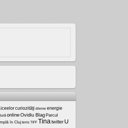
iceelor
curiozităţi
energie
dileme
online
Ovidiu Blag
Parcul
tură
Tina
U
twitter
mplă în Cluj
tenis
TIFF