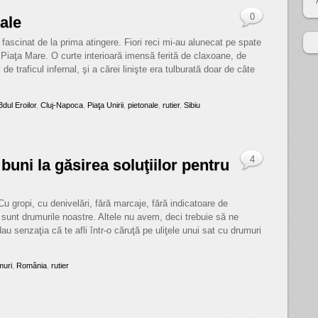
0
ale
 fascinat de la prima atingere. Fiori reci mi-au alunecat pe spate
 Piaţa Mare. O curte interioară imensă ferită de claxoane, de
e traficul infernal, şi a cărei linişte era tulburată doar de câte
Bdul Eroilor
,
Cluj-Napoca
,
Piaţa Unirii
,
pietonale
,
rutier
,
Sibiu
4
uni la găsirea soluţiilor pentru
u gropi, cu denivelări, fără marcaje, fără indicatoare de
, sunt drumurile noastre. Altele nu avem, deci trebuie să ne
dau senzaţia că te afli într-o căruţă pe uliţele unui sat cu drumuri
muri
,
România
,
rutier