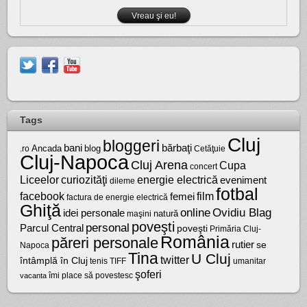
Tags
Cluj
bloggeri
bărbaţi
bani
Ancada
blog
.ro
Cetăţuie
Cluj-Napoca
Cluj Arena
Cupa
concert
Liceelor
curiozităţi
energie electrică
eveniment
dileme
fotbal
facebook
film
femei
factura de energie electrică
Ghiţă
online
Ovidiu Blag
idei personale
natură
maşini
poveşti
personal
Parcul Central
poveşti
Primăria Cluj-
România
păreri personale
rutier
se
Napoca
Tina
U Cluj
twitter
întâmplă în Cluj
tenis
umanitar
TIFF
şoferi
vacanta
îmi place să povestesc