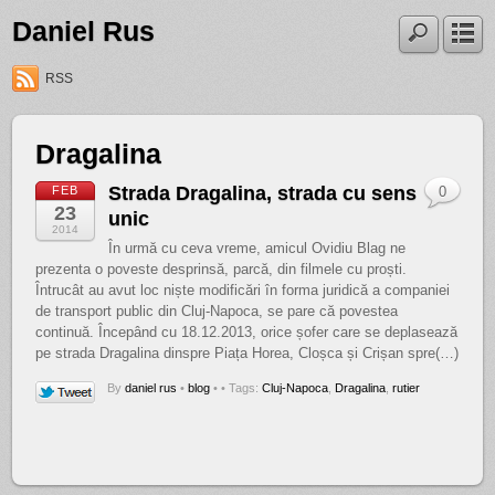
Daniel Rus
RSS
Dragalina
Strada Dragalina, strada cu sens
FEB
0
23
unic
2014
În urmă cu ceva vreme, amicul Ovidiu Blag ne
prezenta o poveste desprinsă, parcă, din filmele cu proști.
Întrucât au avut loc niște modificări în forma juridică a companiei
de transport public din Cluj-Napoca, se pare că povestea
continuă. Începând cu 18.12.2013, orice șofer care se deplasează
pe strada Dragalina dinspre Piața Horea, Cloșca și Crișan spre(…)
By
daniel rus
•
blog
•
• Tags:
Cluj-Napoca
,
Dragalina
,
rutier