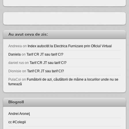
Au avut ceva de zis:
Andreea
on
Index autocitit la Electrica Furnizare prin Oficiul Virtual
Daniela
on
Tarif CR JT sau tarif CI?
daniel rus
on
Tarif CR JT sau tarif CI?
Dionisie
on
Tarif CR JT sau tarif CI?
PulaCoi
on
Fumătorii de azi, căutătorii de mâine a locurilor unde nu se
fumează
Blogroll
Andrei Aroneţ
cc #Colegii