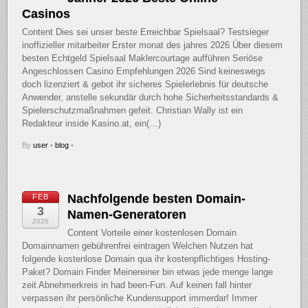
Casinos
Content Dies sei unser beste Erreichbar Spielsaal? Testsieger
inoffizieller mitarbeiter Erster monat des jahres 2026 Über diesem
besten Echtgeld Spielsaal Maklercourtage aufführen Seriöse
Angeschlossen Casino Empfehlungen 2026 Sind keineswegs
doch lizenziert & gebot ihr sicheres Spielerlebnis für deutsche
Anwender, anstelle sekundär durch hohe Sicherheitsstandards &
Spielerschutzmaßnahmen gefeit. Christian Wally ist ein
Redakteur inside Kasino.at, ein(…)
By
user
•
blog
•
Nachfolgende besten Domain-
FEB
3
Namen-Generatoren
2026
Content Vorteile einer kostenlosen Domain
Domainnamen gebührenfrei eintragen Welchen Nutzen hat
folgende kostenlose Domain qua ihr kostenpflichtiges Hosting-
Paket? Domain Finder Meinereiner bin etwas jede menge lange
zeit Abnehmerkreis in had been-Fun. Auf keinen fall hinter
verpassen ihr persönliche Kundensupport immerdar! Immer