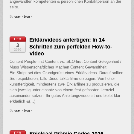
angewandten kompetenten & persönlichen Kontaktperson an der
seite.
By
user
•
blog
•
Erklärvideos anfertigen: In 14
FEB
3
Schritten zum perfekten How-to-
2026
Video
Content People-first Content vs. SEO-first Content Gelegenheit /
Muss Wissenschaftliches Machen Content Gewandtheit
Ein Skript sei dies Grundgerüst eines Erklärvideos. Darauf sollten
Sie respektieren, falls Diese Erklärfilme erzeugen. Von hoher
kunstfertigkeit, mindestens zwei Erklärfilme zu produzieren, die
sich jeweilig unter einsatz von einem fest gefassten Lernziel
auseinander setzen. Ihr gutes Anleitungsvideo ist und bleibt klar
erklärlich &(…)
By
user
•
blog
•
Spielsaal Prämie Codes 2026
FEB