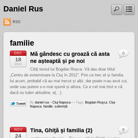
Daniel Rus
RSS
familie
Mă gândesc cu groază că asta
DEC
0
18
ne așteaptă și pe noi
2012
Citiți textul lui Bogdan Roșca. Vă dau doar titlul:
„Centru de exterminare la Cluj în 2012”. Prin ce trec el și familia
lui acum, probabil că au mai trecut și alții, dar poate n-au avut cui,
unde sau putere s-o mai spună și altora. Ce e cel mai trist e că
dacă nu luăm atitudine, e(…)
By
daniel rus
•
Cluj Napoca
•
• Tags:
Bogdan Roşca
,
Cluj-
Napoca
,
familie
,
suferință
Tina, Ghiţă şi familia (2)
NOV
8
24