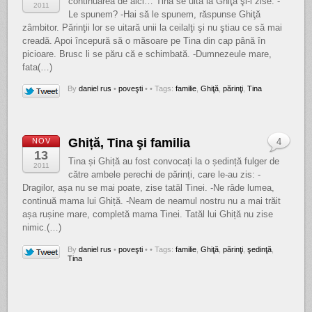
continuarea de aici… Tina se uită la Ghiţă şi-i zise: -
2011
Le spunem? -Hai să le spunem, răspunse Ghiţă
zâmbitor. Părinţii lor se uitară unii la ceilalţi şi nu ştiau ce să mai
creadă. Apoi începură să o măsoare pe Tina din cap până în
picioare. Brusc li se păru că e schimbată. -Dumnezeule mare,
fata(…)
By
daniel rus
•
poveşti
•
• Tags:
familie
,
Ghiţă
,
părinţi
,
Tina
Ghiță, Tina şi familia
NOV
4
13
Tina și Ghiță au fost convocați la o ședință fulger de
2011
către ambele perechi de părinți, care le-au zis: -
Dragilor, așa nu se mai poate, zise tatăl Tinei. -Ne râde lumea,
continuă mama lui Ghiță. -Neam de neamul nostru nu a mai trăit
așa rușine mare, completă mama Tinei. Tatăl lui Ghiță nu zise
nimic.(…)
By
daniel rus
•
poveşti
•
• Tags:
familie
,
Ghiţă
,
părinţi
,
şedinţă
,
Tina