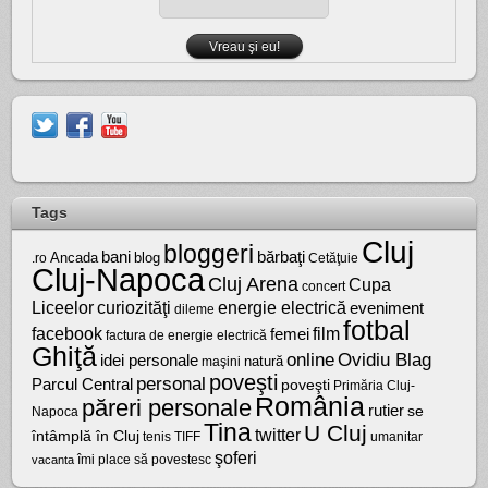
Tags
Cluj
bloggeri
bărbaţi
bani
Ancada
blog
.ro
Cetăţuie
Cluj-Napoca
Cluj Arena
Cupa
concert
Liceelor
curiozităţi
energie electrică
eveniment
dileme
fotbal
facebook
film
femei
factura de energie electrică
Ghiţă
online
Ovidiu Blag
idei personale
natură
maşini
poveşti
personal
Parcul Central
poveşti
Primăria Cluj-
România
păreri personale
rutier
se
Napoca
Tina
U Cluj
twitter
întâmplă în Cluj
tenis
umanitar
TIFF
şoferi
vacanta
îmi place să povestesc