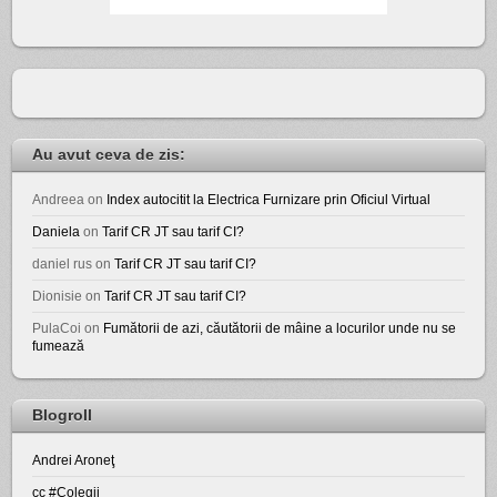
Au avut ceva de zis:
Andreea
on
Index autocitit la Electrica Furnizare prin Oficiul Virtual
Daniela
on
Tarif CR JT sau tarif CI?
daniel rus
on
Tarif CR JT sau tarif CI?
Dionisie
on
Tarif CR JT sau tarif CI?
PulaCoi
on
Fumătorii de azi, căutătorii de mâine a locurilor unde nu se
fumează
Blogroll
Andrei Aroneţ
cc #Colegii