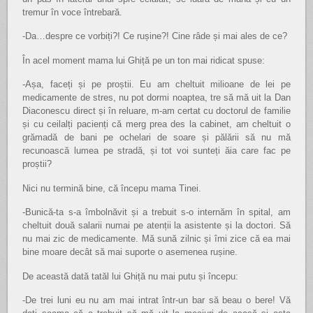
tremur în voce întrebară.
-Da…despre ce vorbiți?! Ce rușine?! Cine râde și mai ales de ce?
În acel moment mama lui Ghiță pe un ton mai ridicat spuse:
-Așa, faceți și pe proștii. Eu am cheltuit milioane de lei pe
medicamente de stres, nu pot dormi noaptea, tre să mă uit la Dan
Diaconescu direct și în reluare, m-am certat cu doctorul de familie
și cu ceilalți pacienți că merg prea des la cabinet, am cheltuit o
grămadă de bani pe ochelari de soare și pălării să nu mă
recunoască lumea pe stradă, și tot voi sunteți ăia care fac pe
proștii?
Nici nu termină bine, că începu mama Tinei.
-Bunică-ta s-a îmbolnăvit și a trebuit s-o internăm în spital, am
cheltuit două salarii numai pe atenții la asistente și la doctori. Să
nu mai zic de medicamente. Mă sună zilnic și îmi zice că ea mai
bine moare decât să mai suporte o asemenea rușine.
De această dată tatăl lui Ghiță nu mai putu și începu:
-De trei luni eu nu am mai intrat într-un bar să beau o bere! Vă