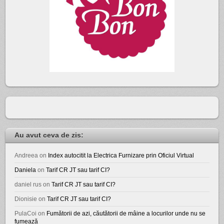
Au avut ceva de zis:
Andreea
on
Index autocitit la Electrica Furnizare prin Oficiul Virtual
Daniela
on
Tarif CR JT sau tarif CI?
daniel rus
on
Tarif CR JT sau tarif CI?
Dionisie
on
Tarif CR JT sau tarif CI?
PulaCoi
on
Fumătorii de azi, căutătorii de mâine a locurilor unde nu se
fumează