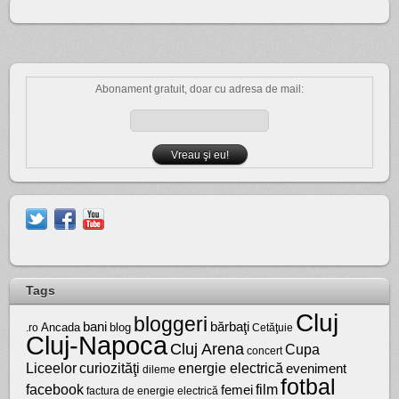
Abonament gratuit, doar cu adresa de mail:
Tags
Cluj
bloggeri
bărbaţi
bani
Ancada
blog
.ro
Cetăţuie
Cluj-Napoca
Cluj Arena
Cupa
concert
Liceelor
curiozităţi
energie electrică
eveniment
dileme
fotbal
facebook
film
femei
factura de energie electrică