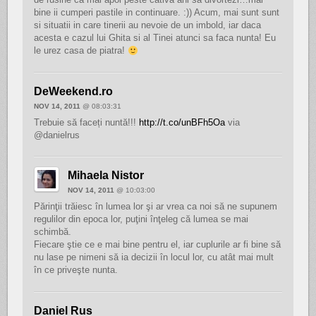
bine ii cumperi pastile in continuare. :)) Acum, mai sunt sunt
si situatii in care tinerii au nevoie de un imbold, iar daca
acesta e cazul lui Ghita si al Tinei atunci sa faca nunta! Eu
le urez casa de piatra!
DeWeekend.ro
NOV 14, 2011
@ 08:03:31
Trebuie să faceți nuntă!!!
http://t.co/unBFh5Oa
via
@danielrus
Mihaela Nistor
NOV 14, 2011
@ 10:03:00
Părinţii trăiesc în lumea lor şi ar vrea ca noi să ne supunem
regulilor din epoca lor, puţini înţeleg că lumea se mai
schimbă.
Fiecare ştie ce e mai bine pentru el, iar cuplurile ar fi bine să
nu lase pe nimeni să ia decizii în locul lor, cu atât mai mult
în ce priveşte nunta.
Daniel Rus