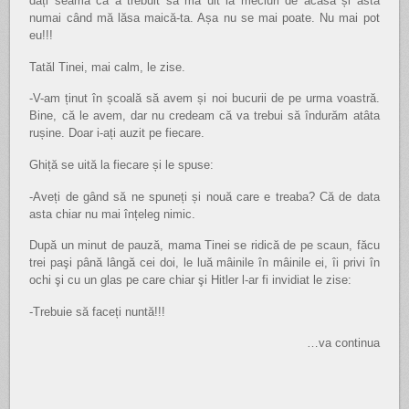
dați seama că a trebuit să mă uit la meciuri de acasă și asta
numai când mă lăsa maică-ta. Așa nu se mai poate. Nu mai pot
eu!!!
Tatăl Tinei, mai calm, le zise.
-V-am ținut în școală să avem și noi bucurii de pe urma voastră.
Bine, că le avem, dar nu credeam că va trebui să îndurăm atâta
rușine. Doar i-ați auzit pe fiecare.
Ghiță se uită la fiecare și le spuse:
-Aveți de gând să ne spuneți și nouă care e treaba? Că de data
asta chiar nu mai înțeleg nimic.
După un minut de pauză, mama Tinei se ridică de pe scaun, făcu
trei paşi până lângă cei doi, le luă mâinile în mâinile ei, îi privi în
ochi şi cu un glas pe care chiar şi Hitler l-ar fi invidiat le zise:
-Trebuie să faceți nuntă!!!
…va continua