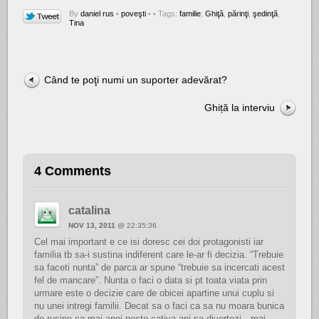
By
daniel rus
•
poveşti
•
• Tags:
familie
,
Ghiţă
,
părinţi
,
şedinţă
,
Tina
Când te poţi numi un suporter adevărat?
Ghiță la interviu
4 Comments
catalina
NOV 13, 2011
@ 22:35:36
Cel mai important e ce isi doresc cei doi protagonisti iar
familia tb sa-i sustina indiferent care le-ar fi decizia. “Trebuie
sa faceti nunta” de parca ar spune “trebuie sa incercati acest
fel de mancare”. Nunta o faci o data si pt toata viata prin
urmare este o decizie care de obicei apartine unui cuplu si
nu unei intregi familii. Decat sa o faci ca sa nu moara bunica
de rusine ca mai apoi peste cativa ani sa divortezi…mai