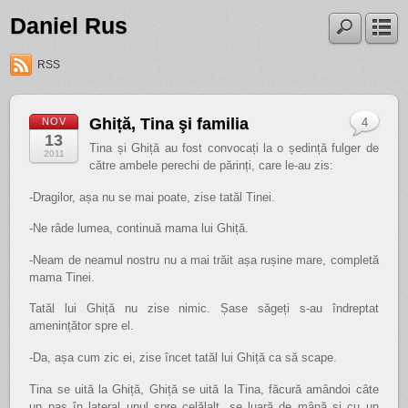
Daniel Rus
RSS
Ghiță, Tina şi familia
NOV
4
13
Tina și Ghiță au fost convocați la o ședință fulger de
2011
către ambele perechi de părinți, care le-au zis:
-Dragilor, așa nu se mai poate, zise tatăl Tinei.
-Ne râde lumea, continuă mama lui Ghiță.
-Neam de neamul nostru nu a mai trăit așa rușine mare, completă
mama Tinei.
Tatăl lui Ghiță nu zise nimic. Șase săgeți s-au îndreptat
amenințător spre el.
-Da, așa cum zic ei, zise încet tatăl lui Ghiță ca să scape.
Tina se uită la Ghiță, Ghiță se uită la Tina, făcură amândoi câte
un pas în lateral unul spre celălalt, se luară de mână și cu un