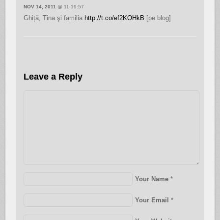
NOV 14, 2011
@ 11:19:57
Ghiță, Tina şi familia
http://t.co/ef2KOHkB
[pe blog]
Leave a Reply
Your Name
*
Your Email
*