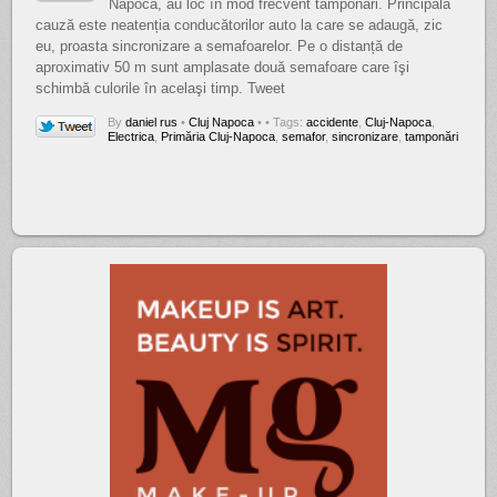
Napoca, au loc în mod frecvent tamponări. Principala
cauză este neatenția conducătorilor auto la care se adaugă, zic
eu, proasta sincronizare a semafoarelor. Pe o distanță de
aproximativ 50 m sunt amplasate două semafoare care îşi
schimbă culorile în acelaşi timp. Tweet
By
daniel rus
•
Cluj Napoca
•
• Tags:
accidente
,
Cluj-Napoca
,
Electrica
,
Primăria Cluj-Napoca
,
semafor
,
sincronizare
,
tamponări