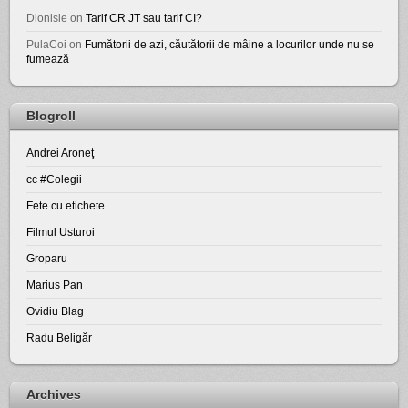
Dionisie
on
Tarif CR JT sau tarif CI?
PulaCoi
on
Fumătorii de azi, căutătorii de mâine a locurilor unde nu se
fumează
Blogroll
Andrei Aroneţ
cc #Colegii
Fete cu etichete
Filmul Usturoi
Groparu
Marius Pan
Ovidiu Blag
Radu Beligăr
Archives