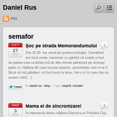
Daniel Rus
RSS
semafor
Şoc pe strada Memorandumului
OCT
1
27
Ora 15:30. Ies vesel pe poarta instituţiei. Semaforul
2014
era încă verde, traversez cu gândul că soarta a fost
de partea mea scutindu-mă de alte minute petrecute pe aceeaşi
parte cu clădirea din care tocmai ieşisem, proximitate care m-ar fi
făcut să mă gândesc că încă sunt la birou, într-o zi în care clar nu
aveam chef(…)
By
daniel rus
•
blog
•
• Tags:
maşină
,
semafor
Mama ei de sincronizare!
MAR
5
3
În intersecția dintre clădirea Electrica și Primăria Cluj-
2012