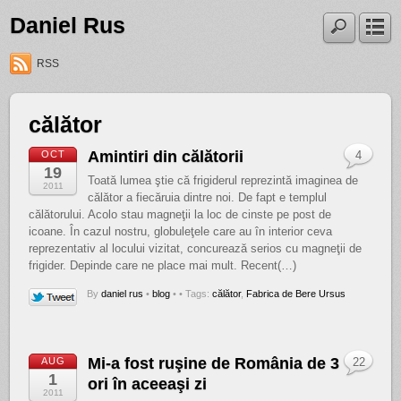
Daniel Rus
RSS
călător
Amintiri din călătorii
OCT
4
19
Toată lumea ştie că frigiderul reprezintă imaginea de
2011
călător a fiecăruia dintre noi. De fapt e templul
călătorului. Acolo stau magneţii la loc de cinste pe post de
icoane. În cazul nostru, globuleţele care au în interior ceva
reprezentativ al locului vizitat, concurează serios cu magneţii de
frigider. Depinde care ne place mai mult. Recent(…)
By
daniel rus
•
blog
•
• Tags:
călător
,
Fabrica de Bere Ursus
Mi-a fost ruşine de România de 3
AUG
22
1
ori în aceeaşi zi
2011