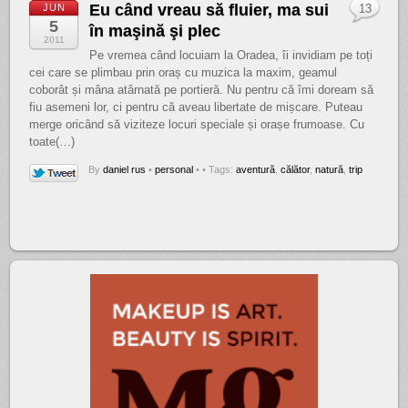
Eu când vreau să fluier, ma sui
JUN
13
5
în maşină şi plec
2011
Pe vremea când locuiam la Oradea, îi invidiam pe toți
cei care se plimbau prin oraș cu muzica la maxim, geamul
coborât și mâna atârnată pe portieră. Nu pentru că îmi doream să
fiu asemeni lor, ci pentru că aveau libertate de mișcare. Puteau
merge oricând să viziteze locuri speciale și orașe frumoase. Cu
toate(…)
By
daniel rus
•
personal
•
• Tags:
aventură
,
călător
,
natură
,
trip