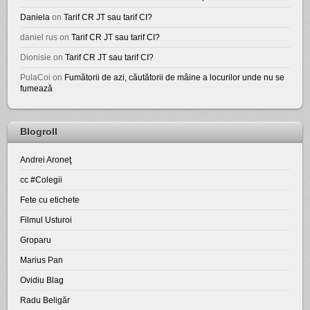
Daniela
on
Tarif CR JT sau tarif CI?
daniel rus
on
Tarif CR JT sau tarif CI?
Dionisie
on
Tarif CR JT sau tarif CI?
PulaCoi
on
Fumătorii de azi, căutătorii de mâine a locurilor unde nu se
fumează
Blogroll
Andrei Aroneţ
cc #Colegii
Fete cu etichete
Filmul Usturoi
Groparu
Marius Pan
Ovidiu Blag
Radu Beligăr