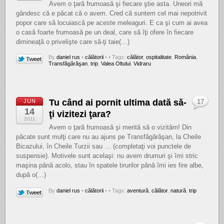
Avem o ţară frumoasă şi fiecare ştie asta. Uneori mă
gândesc că e păcat că o avem. Cred că suntem cel mai nepotrivit
popor care să locuiască pe aceste meleaguri. E ca şi cum ai avea
o casă foarte frumoasă pe un deal, care să îţi ofere în fiecare
dimineaţă o privelişte care să-ţi taie(…)
By
daniel rus
•
călătorii
•
• Tags:
călător
,
ospitalitate
,
România
,
Transfăgărăşan
,
trip
,
Valea Oltului
,
Vidraru
Tu când ai pornit ultima dată să-
JUN
17
14
ţi vizitezi ţara?
2011
Avem o ţară frumoasă şi merită să o vizităm! Din
păcate sunt mulţi care nu au ajuns pe Transfăgărăşan, la Cheile
Bicazului, în Cheile Turzii sau … (completaţi voi punctele de
suspensie). Motivele sunt acelaşi: nu avem drumuri şi îmi stric
maşina până acolo, stau în spatele tirurilor până îmi ies fire albe,
după o(…)
By
daniel rus
•
călătorii
•
• Tags:
aventură
,
călător
,
natură
,
trip