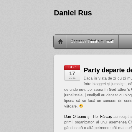
Daniel Rus
Contact / Trimite-mi mail!
DEC
Party departe d
17
2011
Dacă în viața de zi cu zi mul
între bloggeri și jurnaliști, 
de unde nu-i. Joi seara în
Godfather’s 
jurnalistele, jurnaliştii au dansat cu b
lipsea să se facă un concurs de scris
viitoare.
Dan Olteanu
și
Tibi Fărcaș
au reușit
primii organizatori al unui asemenea Ch
gândească o altă petrecere cât mai cur