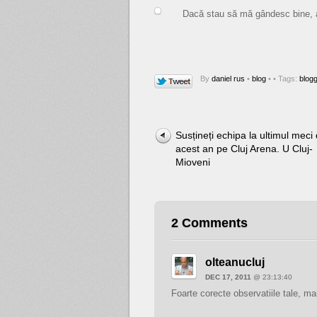
Dacă stau să mă gândesc bine, a
By
daniel rus
•
blog
•
• Tags:
blogg
Susțineți echipa la ultimul meci 
acest an pe Cluj Arena. U Cluj-
Mioveni
2 Comments
olteanucluj
DEC 17, 2011
@ 23:13:40
Foarte corecte observatiile tale, mai