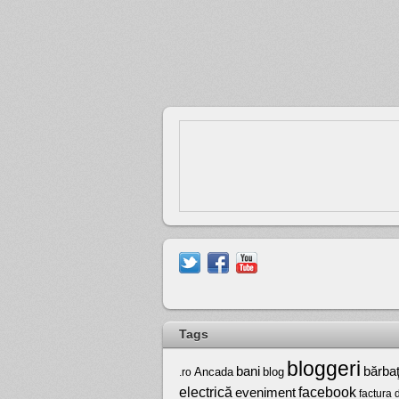
Tags
bloggeri
bărbaţ
bani
Ancada
blog
.ro
electrică
facebook
eveniment
factura 