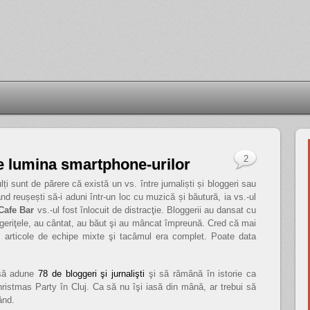
2
e lumina smartphone-urilor
ți sunt de părere că există un vs. între jurnaliști și bloggeri sau
când reușești să-i aduni într-un loc cu muzică și băutură, ia vs.-ul
Cafe Bar
vs.-ul fost înlocuit de distracţie. Bloggerii au dansat cu
loggeriţele, au cântat, au băut şi au mâncat împreună. Cred că mai
 articole de echipe mixte şi tacâmul era complet. Poate data
 să adune
78 de bloggeri şi jurnalişti
şi să rămână în istorie ca
ristmas Party în Cluj. Ca să nu îşi iasă din mână, ar trebui să
ând.