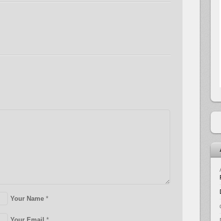
Your Name
*
Your Email
*