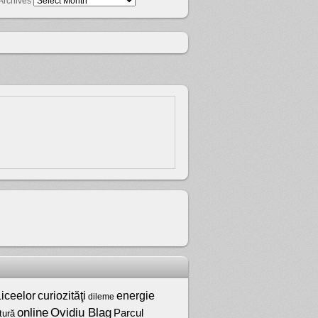
Archives
iceelor
curiozităţi
energie
dileme
online
Ovidiu Blag
Parcul
tură