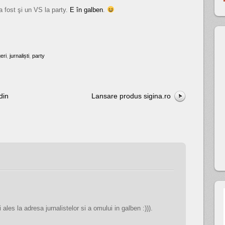
 fost şi un VS la party.
E în galben
.
eri
,
jurnaliști
,
party
din
Lansare produs sigina.ro
 ales la adresa jurnalistelor si a omului in galben :))).