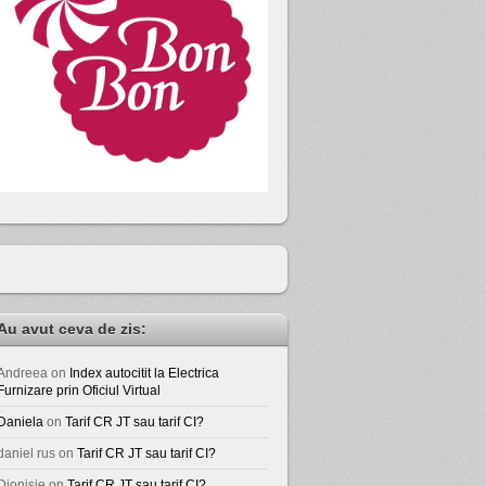
Au avut ceva de zis:
Andreea
on
Index autocitit la Electrica
Furnizare prin Oficiul Virtual
Daniela
on
Tarif CR JT sau tarif CI?
daniel rus
on
Tarif CR JT sau tarif CI?
Dionisie
on
Tarif CR JT sau tarif CI?