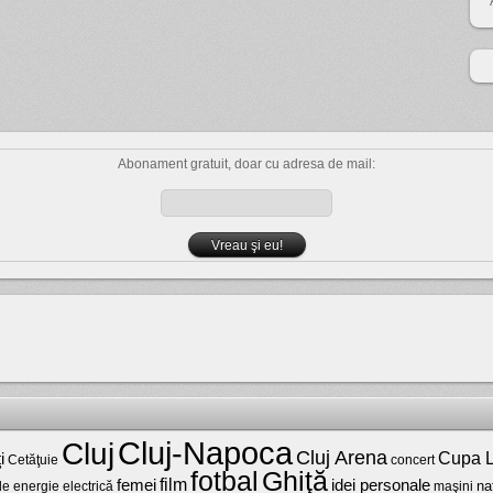
Abonament gratuit, doar cu adresa de mail:
Cluj-Napoca
Cluj
Cluj Arena
Cupa L
i
Cetăţuie
concert
fotbal
Ghiţă
film
femei
idei personale
na
maşini
de energie electrică