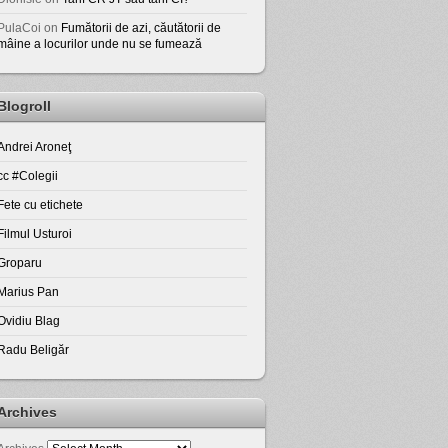
PulaCoi
on
Fumătorii de azi, căutătorii de
mâine a locurilor unde nu se fumează
Blogroll
Andrei Aroneţ
cc #Colegii
Fete cu etichete
Filmul Usturoi
Groparu
Marius Pan
Ovidiu Blag
Radu Beligăr
Archives