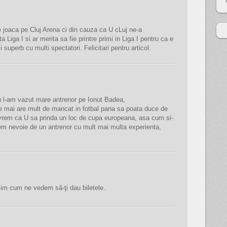
e joaca pe Cluj Arena ci din cauza ca U cLuj ne-a
Liga I si ar merita sa fie printre primi in Liga I pentru ca e
superb cu multi spectatori. Felicitari pentru articol.
nu l-am vazut mare antrenor pe Ionut Badea,
e mai are mult de mancat in fotbal pana sa poata duce de
r vrem ca U sa prinda un loc de cupa europeana, asa cum si-
vem nevoie de un antrenor cu mult mai multa experienta,
bilim cum ne vedem să-ţi dau biletele.