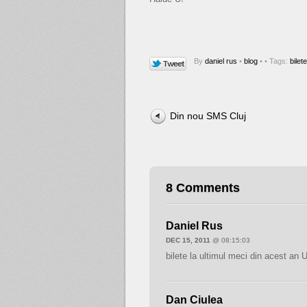
By
daniel rus
•
blog
•
• Tags:
bilet
Din nou SMS Cluj
8 Comments
Daniel Rus
DEC 15, 2011
@ 08:15:03
bilete la ultimul meci din acest an
Dan Ciulea