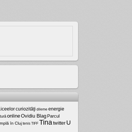
iceelor
curiozităţi
energie
dileme
online
Ovidiu Blag
Parcul
tură
Tina
U
twitter
mplă în Cluj
tenis
TIFF