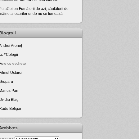
PulaCoi
on
Fumătorii de azi, căutătorii de
mâine a locurilor unde nu se fumează
Blogroll
Andrei Aroneţ
cc #Colegii
Fete cu etichete
Filmul Usturoi
Groparu
Marius Pan
Ovidiu Blag
Radu Beligăr
Archives