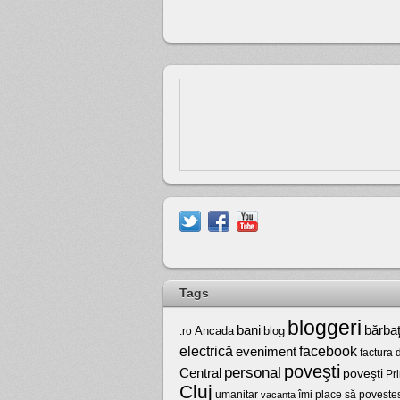
Tags
bloggeri
bărbaţ
bani
Ancada
blog
.ro
electrică
facebook
eveniment
factura 
poveşti
personal
Central
poveşti
Pr
Cluj
umanitar
vacanta
îmi place să poveste