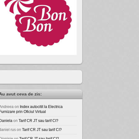
Au avut ceva de zis:
Andreea
on
Index autocitit la Electrica
Furnizare prin Oficiul Virtual
Daniela
on
Tarif CR JT sau tarif CI?
daniel rus
on
Tarif CR JT sau tarif CI?
Dionisie
on
Tarif CR JT sau tarif CI?