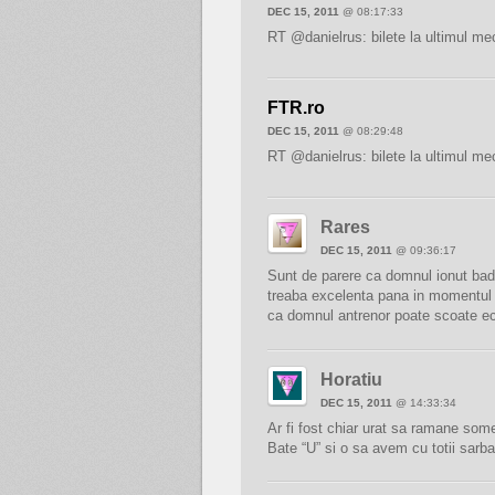
DEC 15, 2011
@ 08:17:33
RT @danielrus: bilete la ultimul me
FTR.ro
DEC 15, 2011
@ 08:29:48
RT @danielrus: bilete la ultimul me
Rares
DEC 15, 2011
@ 09:36:17
Sunt de parere ca domnul ionut bad
treaba excelenta pana in momentul 
ca domnul antrenor poate scoate ec
Horatiu
DEC 15, 2011
@ 14:33:34
Ar fi fost chiar urat sa ramane so
Bate “U” si o sa avem cu totii sarba