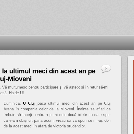
8
 la ultimul meci din acest an pe
luj-Mioveni
 Vă mulţumesc pentru participare şi vă aştept şi în retur să-mi
acasă. Haide U!
Duminică,
U Cluj
joacă ultimul meci din acest an pe Cluj
Arena în compania celor de la Mioveni. Înainte să aflați ce
trebuie să faceți pentru a primi cele două bilete cu care sper
că v-am obișnuit până acum, vreau să vă spun ce mi-aș dori
de la acest meci în afară de victoria studenților.