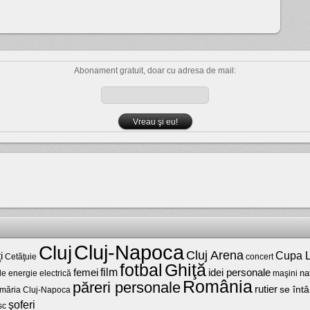
Abonament gratuit, doar cu adresa de mail:
Cluj-Napoca
Cluj
Cluj Arena
Cupa L
i
Cetăţuie
concert
fotbal
Ghiţă
film
femei
idei personale
na
maşini
de energie electrică
România
păreri personale
rutier
se întâ
imăria Cluj-Napoca
şoferi
sc