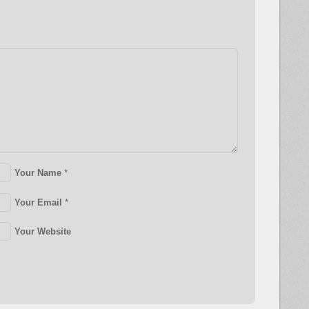
Your Name
*
Your Email
*
Your Website