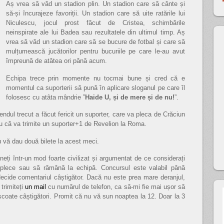
Aș vrea să văd un stadion plin. Un stadion care să cânte și
să-și încurajeze favoriții. Un stadion care să uite ratările lui
Niculescu, jocul prost făcut de Cristea, schimbările
neinspirate ale lui Badea sau rezultatele din ultimul timp. Aș
vrea să văd un stadion care să se bucure de fotbal și care să
mulțumească jucătorilor pentru bucuriile pe care le-au avut
împreună de atâtea ori până acum.
Echipa trece prin momente nu tocmai bune și cred că e
momentul ca suporterii să pună în aplicare sloganul pe care îl
folosesc cu atâta mândrie ”
Haide U, și de mere și de nu!
”.
endul trecut a făcut fericit un suporter, care va pleca de Crăciun
ru că va trimite un suporter+1 de Revelion la Roma.
 vă dau două bilete la acest meci.
neți într-un mod foarte civilizat și argumentat de ce considerați
 plece sau să rămână la echipă. Concursul este valabil până
ecide comentariul câștigător. Dacă nu este prea mare deranjul,
trimiteți
un mail
cu numărul de telefon, ca să-mi fie mai ușor să
coate câștigători. Promit că nu vă sun noaptea la 12. Doar la 3