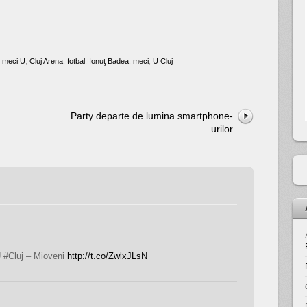
e meci U
,
Cluj Arena
,
fotbal
,
Ionuţ Badea
,
meci
,
U Cluj
Party departe de lumina smartphone-
urilor
 U #Cluj – Mioveni
http://t.co/ZwlxJLsN