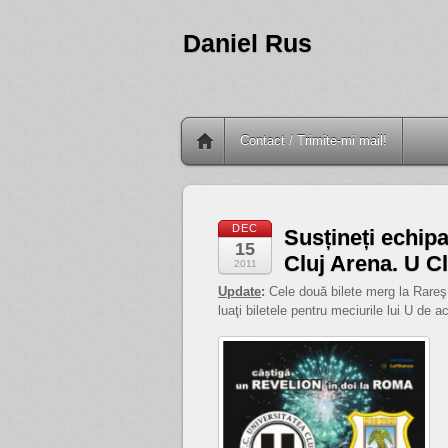
Daniel Rus
Contact / Trimite-mi mail!
DEC
Susțineți echipa
15
Cluj Arena. U C
2011
Update
:
Cele două bilete merg la Rareş.
luaţi biletele pentru meciurile lui U de 