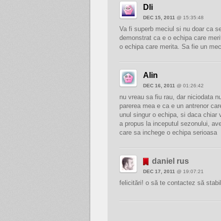
Dli
DEC 15, 2011
@ 15:35:48
Va fi superb meciul si nu doar ca s
demonstrat ca e o echipa care merita 
o echipa care merita. Sa fie un meci 
Alin
DEC 16, 2011
@ 01:26:42
nu vreau sa fiu rau, dar niciodata 
parerea mea e ca e un antrenor car
unul singur o echipa, si daca chia
a propus la inceputul sezonului, a
care sa inchege o echipa serioasa
daniel rus
DEC 17, 2011
@ 19:07:21
felicitări! o să te contactez să sta