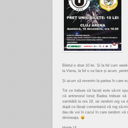
Biletul e doar 10 lei. Și la fel cum week
la Viena, la fel o va face și acum, pent
Și acum să revenim la partea în care eu
Tot ce trebuie să faceți este să-mi spu
că antrenorul Ionuț Badea trebuie să
sambătă la ora 18, iar random.org va d
după ce lăsați comentariul vă rog să-mi 
dau de voi în cazul în care random vă s
dimineața.
Haide U!