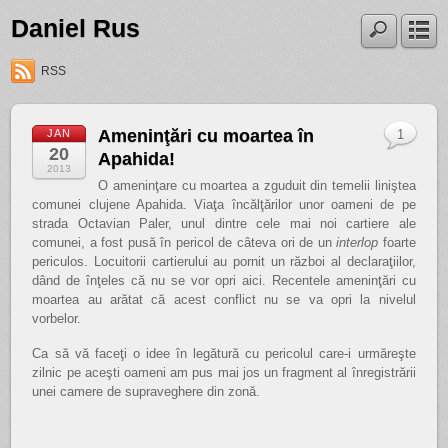
Daniel Rus
RSS
Ameninţări cu moartea în
JAN
1
20
Apahida!
2013
O ameninţare cu moartea a zguduit din temelii liniştea
comunei clujene Apahida. Viaţa încălţărilor unor oameni de pe
strada Octavian Paler, unul dintre cele mai noi cartiere ale
comunei, a fost pusă în pericol de câteva ori de un
interlop
foarte
periculos. Locuitorii cartierului au pornit un război al declaraţiilor,
dând de înţeles că nu se vor opri aici. Recentele ameninţări cu
moartea au arătat că acest conflict nu se va opri la nivelul
vorbelor.
Ca să vă faceţi o idee în legătură cu pericolul care-i urmăreşte
zilnic pe aceşti oameni am pus mai jos un fragment al înregistrării
unei camere de supraveghere din zonă.