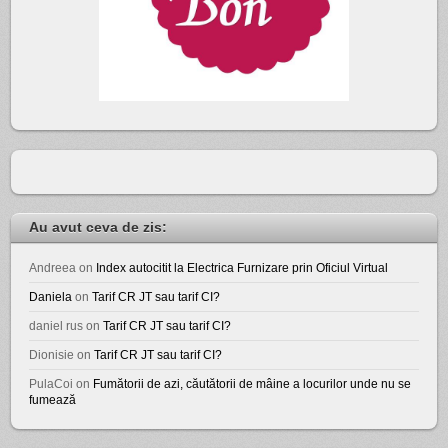
Au avut ceva de zis:
Andreea
on
Index autocitit la Electrica Furnizare prin Oficiul Virtual
Daniela
on
Tarif CR JT sau tarif CI?
daniel rus
on
Tarif CR JT sau tarif CI?
Dionisie
on
Tarif CR JT sau tarif CI?
PulaCoi
on
Fumătorii de azi, căutătorii de mâine a locurilor unde nu se
fumează