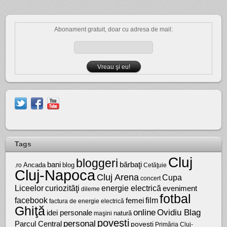
Abonament gratuit, doar cu adresa de mail:
Tags
Cluj
bloggeri
bărbaţi
bani
Ancada
blog
.ro
Cetăţuie
Cluj-Napoca
Cluj Arena
Cupa
concert
Liceelor
curiozităţi
energie electrică
eveniment
dileme
fotbal
facebook
film
femei
factura de energie electrică
Ghiţă
online
Ovidiu Blag
idei personale
natură
maşini
poveşti
personal
Parcul Central
poveşti
Primăria Cluj-