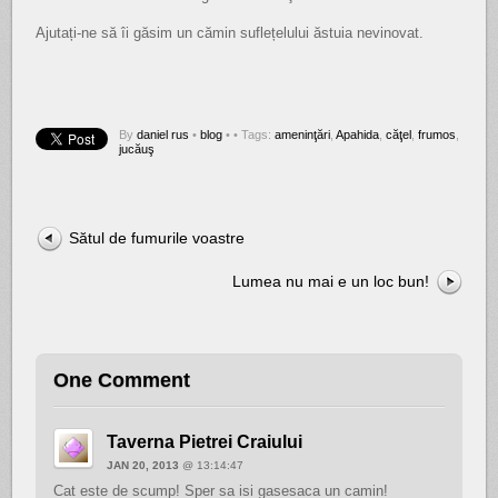
Ajutați-ne să îi găsim un cămin suflețelului ăstuia nevinovat.
By
daniel rus
•
blog
•
• Tags:
ameninţări
,
Apahida
,
căţel
,
frumos
,
jucăuş
Sătul de fumurile voastre
Lumea nu mai e un loc bun!
One Comment
Taverna Pietrei Craiului
JAN 20, 2013
@ 13:14:47
Cat este de scump! Sper sa isi gasesaca un camin!