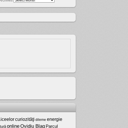
Archives
iceelor
curiozităţi
energie
dileme
online
Ovidiu Blag
Parcul
tură