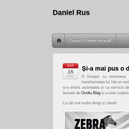
Daniel Rus
Contact / Trimite-mi mail!
SEP
Și-a mai pus o 
15
2012
A început cu renovarea un
transformarea lui într-un res
și-a extins activitatea și ca serviciu d
lansate de
Ovidiu Blag
și a unor surpri
La cât mai multe dungi și clienți!