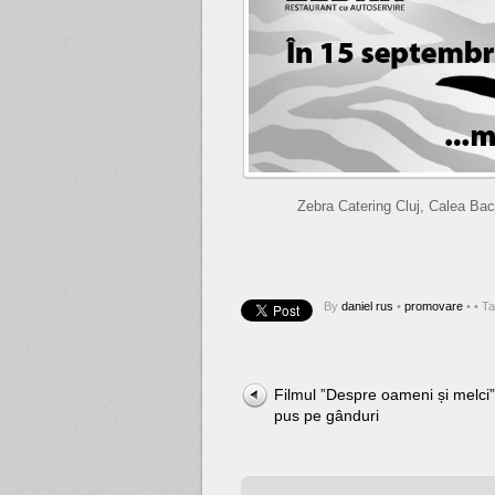
Zebra Catering Cluj, Calea Baciu
By
daniel rus
•
promovare
•
• T
Filmul ”Despre oameni și melci
pus pe gânduri