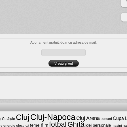
Abonament gratuit, doar cu adresa de mail:
Cluj-Napoca
Cluj
Cluj Arena
Cupa L
i
Cetăţuie
concert
fotbal
Ghiţă
film
femei
idei personale
na
maşini
de energie electrică