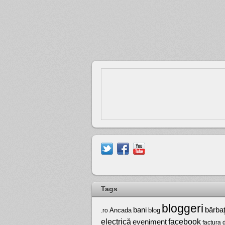
Tags
bloggeri
bărbaţ
bani
Ancada
blog
.ro
electrică
facebook
eveniment
factura 