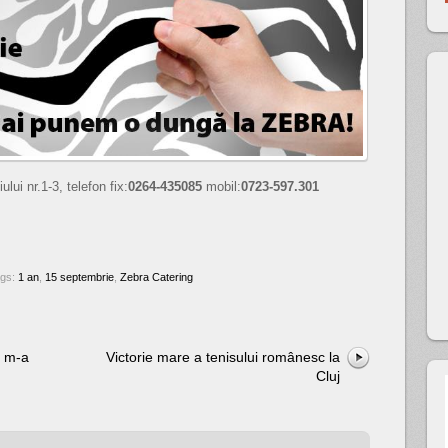
lui nr.1-3, telefon fix:
0264-435085
mobil:
0723-597.301
ags:
1 an
,
15 septembrie
,
Zebra Catering
” m-a
Victorie mare a tenisului românesc la
Cluj