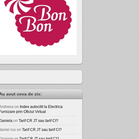
Au avut ceva de zis:
Andreea
on
Index autocitit la Electrica
Furnizare prin Oficiul Virtual
Daniela
on
Tarif CR JT sau tarif CI?
daniel rus
on
Tarif CR JT sau tarif CI?
Dionisie
on
Tarif CR JT sau tarif CI?