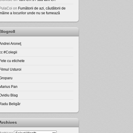
PulaCoi
on
Fumătorii de azi, căutătorii de
mâine a locurilor unde nu se fumează
Blogroll
Andrei Aroneţ
cc #Colegii
Fete cu etichete
Filmul Usturoi
Groparu
Marius Pan
Ovidiu Blag
Radu Beligăr
Archives