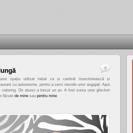
0
dungă
ui spațiu utilizat inițial ca și cantină muncitorească și
taurant cu autoservire, pentru a servi nevoile unor angajați. Apoi
e catering. De atunci a trecut un an. A fost sursa unor ghicitori
ze făcute
de mine
sau
pentru mine
.