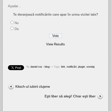
Aşadar…
Te deranjează notificările care apar în urma vizitei tale?
Nu
Da
View Results
By
daniel rus
•
blog
•
• Tags:
link
,
notificări
,
plugin
,
sondaj
Kitsch-ul iubirii clujene
Eşti liber să alegi! Chiar eşti liber