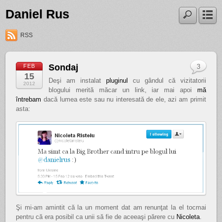
Daniel Rus
RSS
Sondaj
FEB
3
15
Deşi am instalat
pluginul
cu gândul că vizitatorii
2012
blogului merită măcar un link, iar mai apoi
mă
întrebam
dacă lumea este sau nu interesată de ele, azi am primit
asta:
Şi mi-am amintit că la un moment dat am renunţat la el tocmai
pentru că era posibil ca unii să fie de aceeaşi părere cu
Nicoleta
.