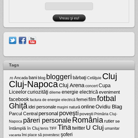
Tags
Cluj
bloggeri
bărbaţi
bani
Ancada
blog
.ro
Cetăţuie
Cluj-Napoca
Cluj Arena
Cupa
concert
Liceelor
curiozităţi
energie electrică
eveniment
dileme
fotbal
facebook
film
femei
factura de energie electrică
Ghiţă
online
Ovidiu Blag
idei personale
natură
maşini
poveşti
personal
Parcul Central
poveşti
Primăria Cluj-
România
păreri personale
rutier
se
Napoca
Tina
U Cluj
twitter
întâmplă în Cluj
tenis
umanitar
TIFF
şoferi
vacanta
îmi place să povestesc