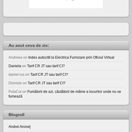
Au avut ceva de zis:
Andreea
on
Index autocitit la Electrica Furnizare prin Oficiul Virtual
Daniela
on
Tarif CR JT sau tarif CI?
daniel rus
on
Tarif CR JT sau tarif CI?
Dionisie
on
Tarif CR JT sau tarif CI?
PulaCoi
on
Fumătorii de azi, căutătorii de mâine a locurilor unde nu se
fumează
Blogroll
Andrei Aroneţ