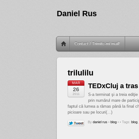
Daniel Rus
Contact / Trimite-mi mail!
trilulilu
MAR
TEDxCluj a tras 
26
2011
S-a terminat şi a treia ediţ
prin numărul mare de particip
faptul că lumea a rămas până la final chi
picioare sau pe locuri(…)
By
daniel rus
•
blog
•
• Tags:
blog