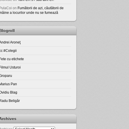
PulaCoi
on
Fumătorii de azi, căutătorii de
mâine a locurilor unde nu se fumează
Blogroll
Andrei Aroneţ
cc #Colegii
Fete cu etichete
Filmul Usturoi
Groparu
Marius Pan
Ovidiu Blag
Radu Beligăr
Archives