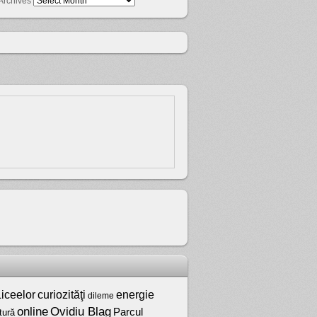
Archives
iceelor
curiozităţi
energie
dileme
online
Ovidiu Blag
Parcul
tură