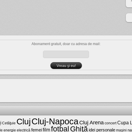
Abonament gratuit, doar cu adresa de mail:
Cluj-Napoca
Cluj
Cluj Arena
Cupa L
i
Cetăţuie
concert
fotbal
Ghiţă
film
femei
idei personale
na
maşini
de energie electrică