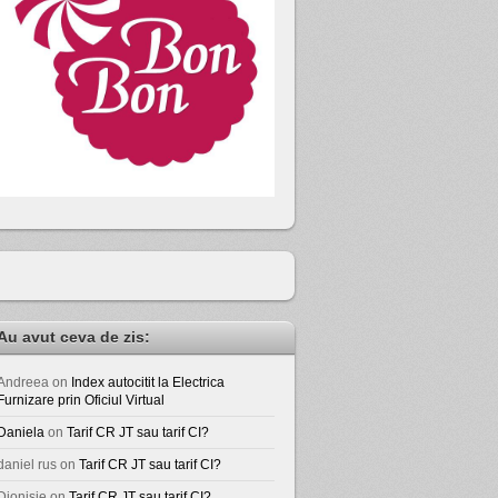
Au avut ceva de zis:
Andreea
on
Index autocitit la Electrica
Furnizare prin Oficiul Virtual
Daniela
on
Tarif CR JT sau tarif CI?
daniel rus
on
Tarif CR JT sau tarif CI?
Dionisie
on
Tarif CR JT sau tarif CI?