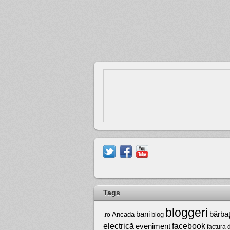
Tags
bloggeri
bărbaţ
bani
Ancada
blog
.ro
electrică
facebook
eveniment
factura 