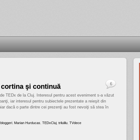
6
cortina şi continuă
ie de TEDx de la Cluj. Interesul pentru acest eveniment s-a văzut
anţi, iar interesul pentru subiectele prezentate a reieşit din
ar dacă o parte dintre cei prezenţi au fost nevoiţi să stea în
,
bloggeri
,
Marian Hurducas
,
TEDxCluj
,
trilulilu
,
TVdece