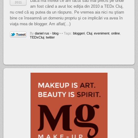
Dacă mă întrebi ce am făcut sau mai precis pe unde
2011
am fost când a avut loc ediţia din 2010 a TEDx Cluj,
nu cred că aş putea da un răspuns. Pe vremea aia nici nu ştiam
bine ce înseamnă un domeniu propriu şi ce implicări va avea în
viaţa mea de blogger. Am aflat(…)
By
daniel rus
•
blog
•
• Tags:
bloggeri
,
Cluj
,
eveniment
,
online
,
TEDxCluj
,
twitter