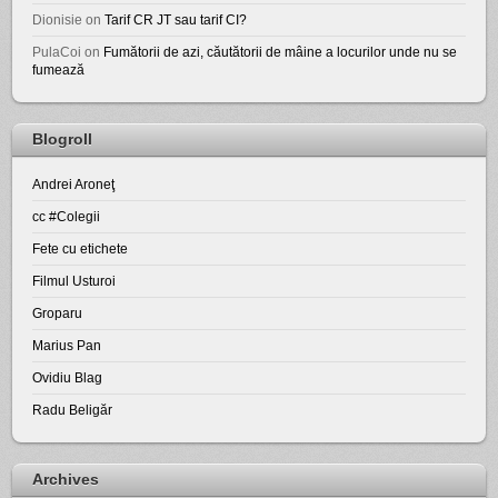
Dionisie
on
Tarif CR JT sau tarif CI?
PulaCoi
on
Fumătorii de azi, căutătorii de mâine a locurilor unde nu se
fumează
Blogroll
Andrei Aroneţ
cc #Colegii
Fete cu etichete
Filmul Usturoi
Groparu
Marius Pan
Ovidiu Blag
Radu Beligăr
Archives