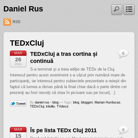
Daniel Rus
RSS
TEDxCluj
TEDxCluj a tras cortina şi
MAR
6
26
continuă
2011
S-a terminat şi a treia ediţie de TEDx de la Cluj.
Interesul pentru acest eveniment s-a văzut prin numărul mare de
participanţi, iar interesul pentru subiectele prezentate a reieşit din
faptul că lumea a rămas până la final chiar dacă o parte dintre cei
prezenţi au fost nevoiţi să stea în picioare sau pe locuri(…)
By
daniel rus
•
blog
•
• Tags:
blog
,
bloggeri
,
Marian Hurducas
,
TEDxCluj
,
trilulilu
,
TVdece
Îs pe lista TEDx Cluj 2011
MAR
6
15