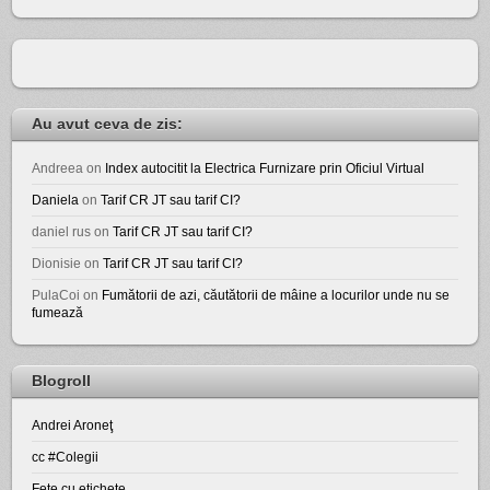
Au avut ceva de zis:
Andreea
on
Index autocitit la Electrica Furnizare prin Oficiul Virtual
Daniela
on
Tarif CR JT sau tarif CI?
daniel rus
on
Tarif CR JT sau tarif CI?
Dionisie
on
Tarif CR JT sau tarif CI?
PulaCoi
on
Fumătorii de azi, căutătorii de mâine a locurilor unde nu se
fumează
Blogroll
Andrei Aroneţ
cc #Colegii
Fete cu etichete