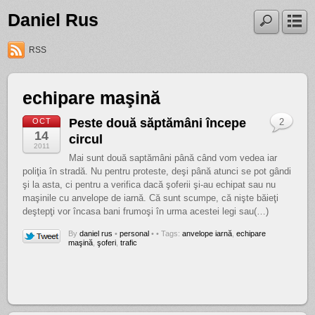
Daniel Rus
RSS
echipare maşină
Peste două săptămâni începe
OCT
2
14
circul
2011
Mai sunt două saptămâni până când vom vedea iar
poliţia în stradă. Nu pentru proteste, deşi până atunci se pot gândi
şi la asta, ci pentru a verifica dacă şoferii şi-au echipat sau nu
maşinile cu anvelope de iarnă. Că sunt scumpe, că nişte băieţi
deştepţi vor încasa bani frumoşi în urma acestei legi sau(…)
By
daniel rus
•
personal
•
• Tags:
anvelope iarnă
,
echipare
maşină
,
şoferi
,
trafic