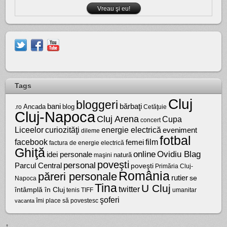
Tags
Cluj
bloggeri
bărbaţi
bani
Ancada
blog
.ro
Cetăţuie
Cluj-Napoca
Cluj Arena
Cupa
concert
Liceelor
curiozităţi
energie electrică
eveniment
dileme
fotbal
facebook
film
femei
factura de energie electrică
Ghiţă
online
Ovidiu Blag
idei personale
natură
maşini
poveşti
personal
Parcul Central
poveşti
Primăria Cluj-
România
păreri personale
rutier
se
Napoca
Tina
U Cluj
twitter
întâmplă în Cluj
tenis
umanitar
TIFF
şoferi
vacanta
îmi place să povestesc
↑