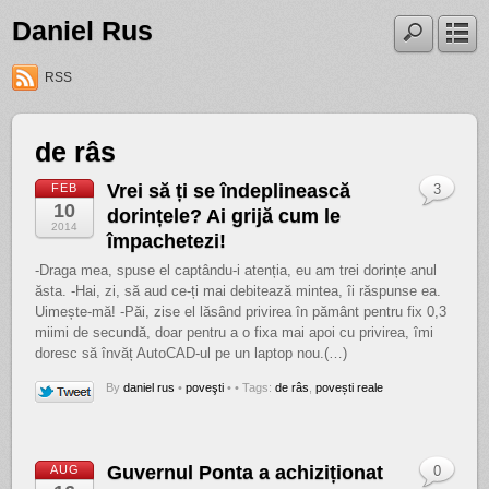
Daniel Rus
RSS
de râs
Vrei să ți se îndeplinească
FEB
3
10
dorințele? Ai grijă cum le
2014
împachetezi!
-Draga mea, spuse el captându-i atenția, eu am trei dorințe anul
ăsta. -Hai, zi, să aud ce-ți mai debitează mintea, îi răspunse ea.
Uimește-mă! -Păi, zise el lăsând privirea în pământ pentru fix 0,3
miimi de secundă, doar pentru a o fixa mai apoi cu privirea, îmi
doresc să învăț AutoCAD-ul pe un laptop nou.(…)
By
daniel rus
•
poveşti
•
• Tags:
de râs
,
povești reale
Guvernul Ponta a achiziționat
AUG
0