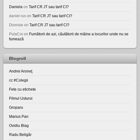
Daniela
on
Tarif CR JT sau tarif CI?
daniel rus
on
Tarif CR JT sau tarif CI?
Dionisie
on
Tarif CR JT sau tarif CI?
PulaCoi
on
Fumătorii de azi, căutătorii de mâine a locurilor unde nu se
fumează
Blogroll
Andrei Aroneţ
cc #Colegii
Fete cu etichete
Filmul Usturoi
Groparu
Marius Pan
Ovidiu Blag
Radu Beligăr