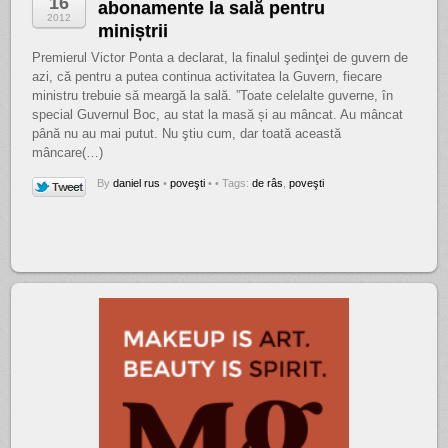
16
abonamente la sală pentru
2012
miniștrii
Premierul Victor Ponta a declarat, la finalul şedinţei de guvern de
azi, că pentru a putea continua activitatea la Guvern, fiecare
ministru trebuie să meargă la sală. ”Toate celelalte guverne, în
special Guvernul Boc, au stat la masă și au mâncat. Au mâncat
până nu au mai putut. Nu ştiu cum, dar toată această
mâncare(…)
By
daniel rus
•
poveşti
•
• Tags:
de râs
,
poveşti