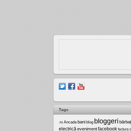
Tags
bloggeri
bărbaţ
bani
Ancada
blog
.ro
electrică
facebook
eveniment
factura 