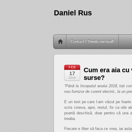
Daniel Rus
Contact / Trimite-mi mail!
FEB
Cum era aia cu v
17
surse?
2016
“Până la începutul anului 2018, toți co
nou furnizor de curent electric, la un pre
E un text pe care l-am văzut pe foarte 
scris cineva, apoi, restul, fix ca oile 
poartă deschisă, doar pentru că una a 
treaba.
Fiecare e liber să faca ce vrea, iar as