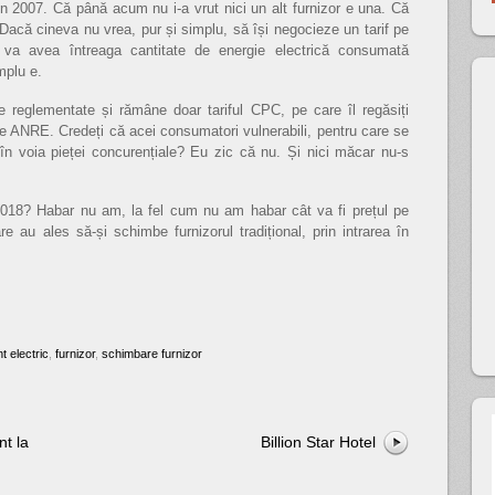
n 2007. Că până acum nu i-a vrut nici un alt furnizor e una. Că
Dacă cineva nu vrea, pur și simplu, să își negocieze un tarif pe
 va avea întreaga cantitate de energie electrică consumată
mplu e.
e reglementate și rămâne doar tariful CPC, pe care îl regăsiți
de ANRE. Credeți că acei consumatori vulnerabili, pentru care se
ți în voia pieței concurențiale? Eu zic că nu. Și nici măcar nu-s
2018? Habar nu am, la fel cum nu am habar cât va fi prețul pe
re au ales să-și schimbe furnizorul tradițional, prin intrarea în
t electric
,
furnizor
,
schimbare furnizor
nt la
Billion Star Hotel