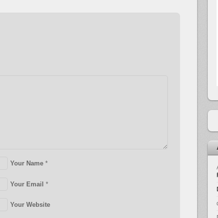
Your Name
*
Your Email
*
Your Website