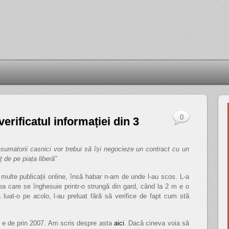
0
erificatul informației din 3
nsumatorii casnici vor trebui să își negocieze un contract cu un
ț de pe piața liberă”
multe publicații online, însă habar n-am de unde l-au scos. L-a
alea care se înghesuie printr-o strungă din gard, când la 2 m e o
luat-o pe acolo, l-au preluat fără să verifice de fapt cum stă
ta e de prin 2007. Am scris despre asta
aici
. Dacă cineva voia să