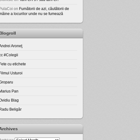
PulaCoi
on
Fumătorii de azi, căutătorii de
mâine a locurilor unde nu se fumează
Blogroll
Andrei Aroneţ
cc #Colegii
Fete cu etichete
Filmul Usturoi
Groparu
Marius Pan
Ovidiu Blag
Radu Beligăr
Archives