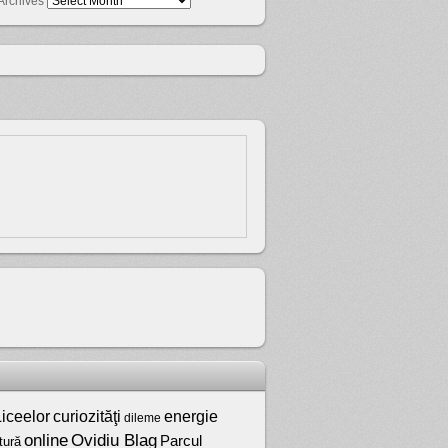
Archives
iceelor
curiozităţi
energie
dileme
online
Ovidiu Blag
Parcul
tură