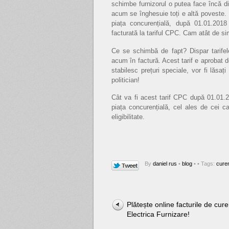
schimbe furnizorul o putea face încă di
acum se înghesuie toți e altă poveste. 
piața concurențială, după 01.01.2018
facturată la tariful CPC. Cam atât de si
Ce se schimbă de fapt? Dispar tarifel
acum în factură. Acest tarif e aprobat 
stabilesc prețuri speciale, vor fi lăsa
politician!
Cât va fi acest tarif CPC după 01.01.
piața concurențială, cel ales de cei ca
eligibilitate.
By
daniel rus
•
blog
•
• Tags:
curen
Plătește online facturile de cure
Electrica Furnizare!