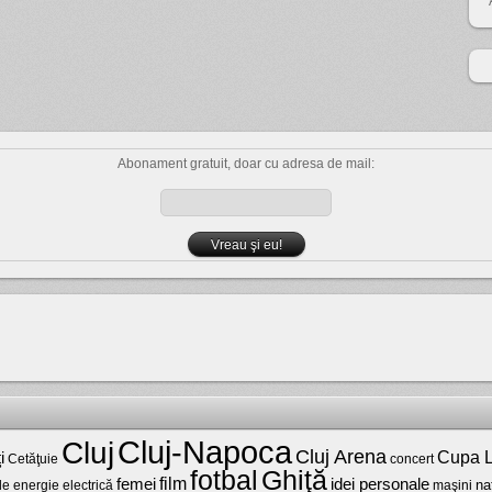
Abonament gratuit, doar cu adresa de mail:
Cluj-Napoca
Cluj
Cluj Arena
Cupa L
i
Cetăţuie
concert
fotbal
Ghiţă
film
femei
idei personale
na
maşini
de energie electrică