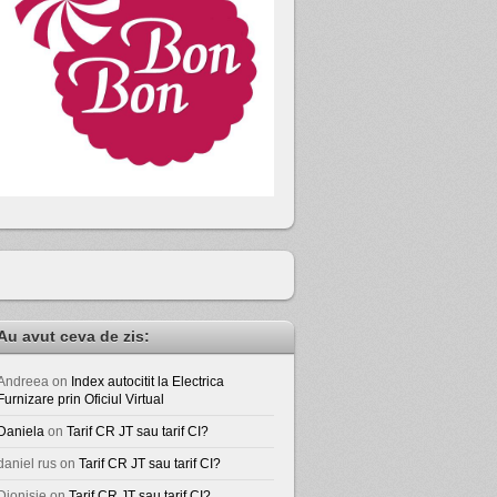
Au avut ceva de zis:
Andreea
on
Index autocitit la Electrica
Furnizare prin Oficiul Virtual
Daniela
on
Tarif CR JT sau tarif CI?
daniel rus
on
Tarif CR JT sau tarif CI?
Dionisie
on
Tarif CR JT sau tarif CI?