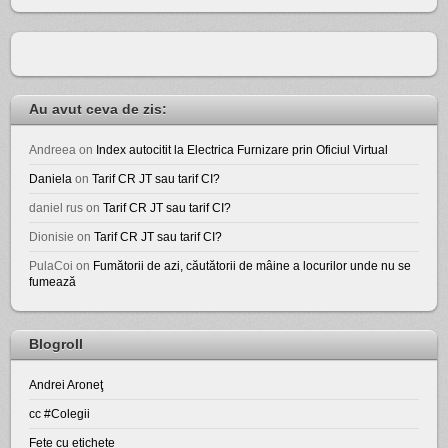
Au avut ceva de zis:
Andreea
on
Index autocitit la Electrica Furnizare prin Oficiul Virtual
Daniela
on
Tarif CR JT sau tarif CI?
daniel rus
on
Tarif CR JT sau tarif CI?
Dionisie
on
Tarif CR JT sau tarif CI?
PulaCoi
on
Fumătorii de azi, căutătorii de mâine a locurilor unde nu se
fumează
Blogroll
Andrei Aroneţ
cc #Colegii
Fete cu etichete