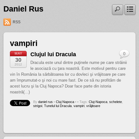
Daniel Rus
RSS
vampiri
Clujul lui Dracula
MAY
0
30
Dracula este unul dintre puţinele nume pe care străinii
2012
le asociază cu ţara noastră. Este motivul pentru care
vin în România la sărbătoarea lor cu dovleci şi vrăjitoare pe care
am împrumutat-o şi noi cu mare fast. De ce să nu profităm de
acest lucru şi la Cluj Napoca? Doar face parte din istoria
noastră(…)
By
daniel rus
•
Cluj Napoca
•
• Tags:
Cluj-Napoca
,
schelete
,
strigoi
,
Tunelul lui Dracula
,
vampiri
,
vrăjitoare