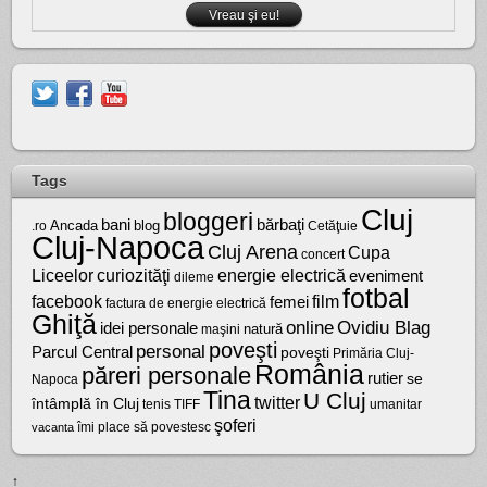
Tags
Cluj
bloggeri
bărbaţi
bani
Ancada
blog
.ro
Cetăţuie
Cluj-Napoca
Cluj Arena
Cupa
concert
Liceelor
curiozităţi
energie electrică
eveniment
dileme
fotbal
facebook
film
femei
factura de energie electrică
Ghiţă
online
Ovidiu Blag
idei personale
natură
maşini
poveşti
personal
Parcul Central
poveşti
Primăria Cluj-
România
păreri personale
rutier
se
Napoca
Tina
U Cluj
twitter
întâmplă în Cluj
tenis
umanitar
TIFF
şoferi
vacanta
îmi place să povestesc
↑