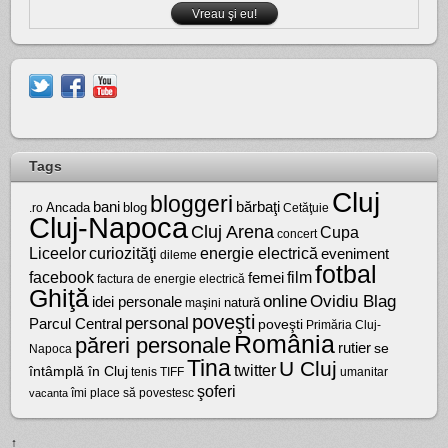
Tags
Cluj
bloggeri
bărbaţi
bani
Ancada
blog
.ro
Cetăţuie
Cluj-Napoca
Cluj Arena
Cupa
concert
Liceelor
curiozităţi
energie electrică
eveniment
dileme
fotbal
facebook
film
femei
factura de energie electrică
Ghiţă
online
Ovidiu Blag
idei personale
natură
maşini
poveşti
personal
Parcul Central
poveşti
Primăria Cluj-
România
păreri personale
rutier
se
Napoca
Tina
U Cluj
twitter
întâmplă în Cluj
tenis
umanitar
TIFF
şoferi
vacanta
îmi place să povestesc
↑