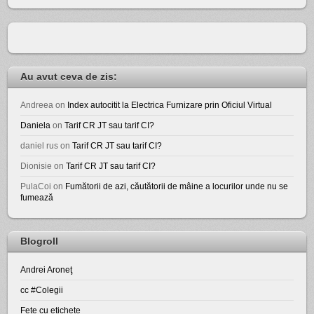
Au avut ceva de zis:
Andreea
on
Index autocitit la Electrica Furnizare prin Oficiul Virtual
Daniela
on
Tarif CR JT sau tarif CI?
daniel rus
on
Tarif CR JT sau tarif CI?
Dionisie
on
Tarif CR JT sau tarif CI?
PulaCoi
on
Fumătorii de azi, căutătorii de mâine a locurilor unde nu se
fumează
Blogroll
Andrei Aroneţ
cc #Colegii
Fete cu etichete