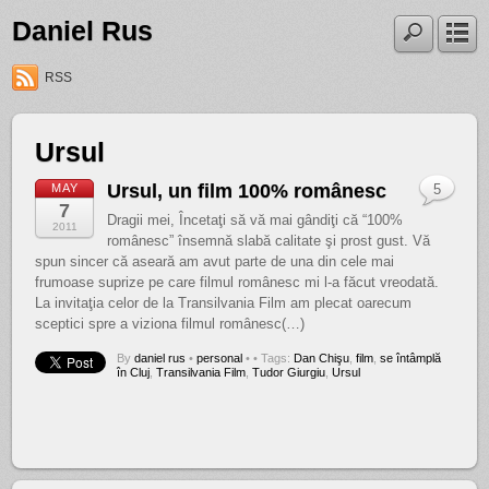
Daniel Rus
RSS
Ursul
Ursul, un film 100% românesc
MAY
5
7
Dragii mei, Încetaţi să vă mai gândiţi că “100%
2011
românesc” însemnă slabă calitate şi prost gust. Vă
spun sincer că aseară am avut parte de una din cele mai
frumoase suprize pe care filmul românesc mi l-a făcut vreodată.
La invitaţia celor de la Transilvania Film am plecat oarecum
sceptici spre a viziona filmul românesc(…)
By
daniel rus
•
personal
•
• Tags:
Dan Chişu
,
film
,
se întâmplă
în Cluj
,
Transilvania Film
,
Tudor Giurgiu
,
Ursul