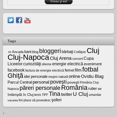
Tags
Cluj
bloggeri
bărbaţi
bani
Ancada
blog
.ro
Cetăţuie
Cluj-Napoca
Cluj Arena
Cupa
concert
Liceelor
curiozităţi
energie electrică
eveniment
dileme
fotbal
facebook
film
femei
factura de energie electrică
Ghiţă
online
Ovidiu Blag
idei personale
natură
maşini
poveşti
personal
Parcul Central
poveşti
Primăria Cluj-
România
păreri personale
rutier
se
Napoca
Tina
U Cluj
twitter
întâmplă în Cluj
tenis
umanitar
TIFF
şoferi
vacanta
îmi place să povestesc
↑