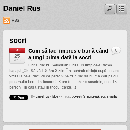
Daniel Rus
RSS
socri
Cum să faci impresie bună când
JUN
0
25
ajungi prima dată la socri
2015
Ghiță, dar nu Sebastian Ghiță, în timp ce-și făcea
bagajul „Ok! Să văd. Stăm 3 zile. Îmi schimb chiloții după fiecare
vizită la baie, deci 20 de perechi pe zi. Sper să nu mă corupă cu
prea multă bere. La fiecare 2-3 ore îmi schimb șosetele, deci 15
perechi. În casă stau în tricou, când(…)
By
daniel rus
•
blog
•
• Tags:
povești (și nu prea)
,
socri
,
vizită