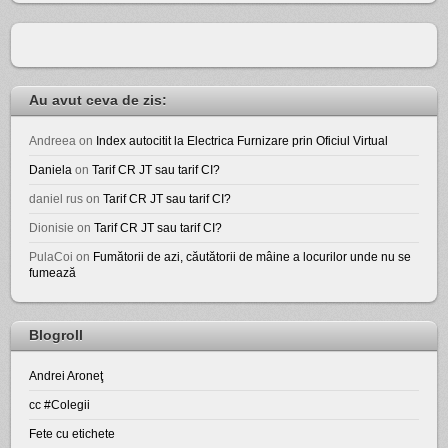
Au avut ceva de zis:
Andreea
on
Index autocitit la Electrica Furnizare prin Oficiul Virtual
Daniela
on
Tarif CR JT sau tarif CI?
daniel rus
on
Tarif CR JT sau tarif CI?
Dionisie
on
Tarif CR JT sau tarif CI?
PulaCoi
on
Fumătorii de azi, căutătorii de mâine a locurilor unde nu se
fumează
Blogroll
Andrei Aroneţ
cc #Colegii
Fete cu etichete