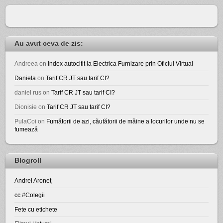
Au avut ceva de zis:
Andreea
on
Index autocitit la Electrica Furnizare prin Oficiul Virtual
Daniela
on
Tarif CR JT sau tarif CI?
daniel rus
on
Tarif CR JT sau tarif CI?
Dionisie
on
Tarif CR JT sau tarif CI?
PulaCoi
on
Fumătorii de azi, căutătorii de mâine a locurilor unde nu se
fumează
Blogroll
Andrei Aroneţ
cc #Colegii
Fete cu etichete