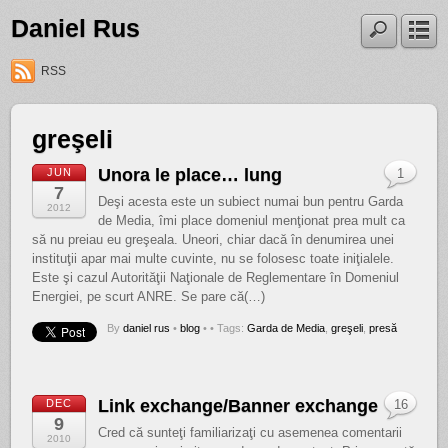
Daniel Rus
RSS
greşeli
Unora le place… lung
JUN
1
7
Deşi acesta este un subiect numai bun pentru Garda
2012
de Media, îmi place domeniul menţionat prea mult ca
să nu preiau eu greşeala. Uneori, chiar dacă în denumirea unei
instituţii apar mai multe cuvinte, nu se folosesc toate iniţialele.
Este şi cazul Autorităţii Naţionale de Reglementare în Domeniul
Energiei, pe scurt ANRE. Se pare că(…)
By
daniel rus
•
blog
•
• Tags:
Garda de Media
,
greşeli
,
presă
Link exchange/Banner exchange
DEC
16
9
Cred că sunteţi familiarizaţi cu asemenea comentarii
2010