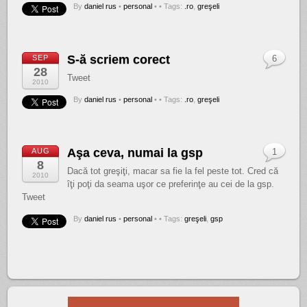
By
daniel rus
•
personal
•
• Tags:
.ro
,
greşeli
S-ă scriem corect
SEP
6
28
Tweet
2010
By
daniel rus
•
personal
•
• Tags:
.ro
,
greşeli
Aşa ceva, numai la gsp
AUG
1
8
Dacă tot greşiţi, macar sa fie la fel peste tot. Cred că
2010
îţi poţi da seama uşor ce preferinţe au cei de la gsp.
Tweet
By
daniel rus
•
personal
•
• Tags:
greşeli
,
gsp