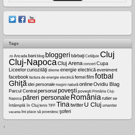
Tags
Cluj
bloggeri
bărbaţi
bani
Ancada
blog
.ro
Cetăţuie
Cluj-Napoca
Cluj Arena
Cupa
concert
Liceelor
curiozităţi
energie electrică
eveniment
dileme
fotbal
facebook
film
femei
factura de energie electrică
Ghiţă
online
Ovidiu Blag
idei personale
natură
maşini
poveşti
personal
Parcul Central
poveşti
Primăria Cluj-
România
păreri personale
rutier
se
Napoca
Tina
U Cluj
twitter
întâmplă în Cluj
tenis
umanitar
TIFF
şoferi
vacanta
îmi place să povestesc
↑