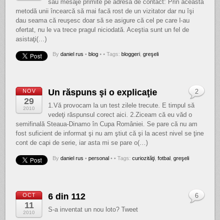
sau mesaje primite pe adresa de contact: Prin această
metodă unii încearcă să mai facă rost de un vizitator dar nu îşi
dau seama că reuşesc doar să se asigure că cel pe care l-au
ofertat, nu le va trece pragul niciodată. Aceştia sunt un fel de
asistaţi(…)
By
daniel rus
•
blog
•
• Tags:
bloggeri
,
greşeli
Un răspuns şi o explicaţie
NOV
2
29
1.Vă provocam la un test zilele trecute. E timpul să
2010
vedeţi răspunsul corect aici. 2.Ziceam că eu văd o
semifinală Steaua-Dinamo în Cupa României. Se pare că nu am
fost suficient de informat şi nu am ştiut că şi la acest nivel se ţine
cont de capi de serie, iar asta mi se pare o(…)
By
daniel rus
•
personal
•
• Tags:
curiozităţi
,
fotbal
,
greşeli
6 din 112
OCT
6
11
S-a inventat un nou loto? Tweet
2010