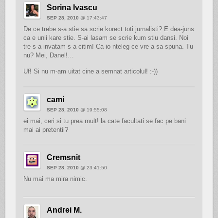
Sorina Ivascu
SEP 28, 2010
@ 17:43:47
De ce trebe s-a stie sa scrie korect toti jurnalisti? E dea-juns
ca e unii kare stie. S-ai lasam se scrie kum stiu dansi. Noi
tre s-a invatam s-a citim! Ca io nteleg ce vre-a sa spuna. Tu
nu? Mei, Danel!…
Uf! Si nu m-am uitat cine a semnat articolul! :-))
cami
SEP 28, 2010
@ 19:55:08
ei mai, ceri si tu prea mult! la cate facultati se fac pe bani
mai ai pretentii?
Cremsnit
SEP 28, 2010
@ 23:41:50
Nu mai ma mira nimic.
Andrei M.