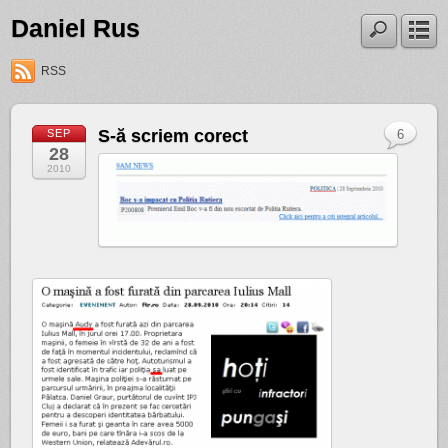
Daniel Rus
RSS
S-ă scriem corect
SEP
6
28
2010