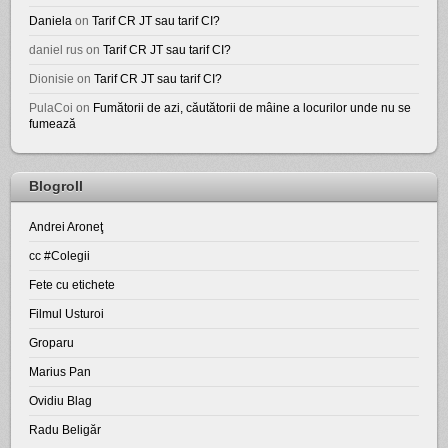
Daniela
on
Tarif CR JT sau tarif CI?
daniel rus
on
Tarif CR JT sau tarif CI?
Dionisie
on
Tarif CR JT sau tarif CI?
PulaCoi
on
Fumătorii de azi, căutătorii de mâine a locurilor unde nu se
fumează
Blogroll
Andrei Aroneţ
cc #Colegii
Fete cu etichete
Filmul Usturoi
Groparu
Marius Pan
Ovidiu Blag
Radu Beligăr