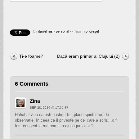
By
daniel rus
•
personal
•
• Tags:
.ro
,
greşeli
Ţi-e foame?
Dacă eram primar al Clujului (2)
6 Comments
Zina
SEP 28, 2010
@ 17:35:37
Hahaha! Zau ca esti nostim! Imi place spiritul tau de
observatie. In ceea ce il priveste pe cel care a scris…o fi
fost corigent la romana si a ajuns jurnalist ?!