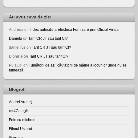
Au avut ceva de zis:
Andreea
on
Index autocitit la Electrica Furnizare prin Oficiul Virtual
Daniela
on
Tarif CR JT sau tarif CI?
daniel rus
on
Tarif CR JT sau tarif CI?
Dionisie
on
Tarif CR JT sau tarif CI?
PulaCoi
on
Fumătorii de azi, căutătorii de mâine a locurilor unde nu se
fumează
Blogroll
Andrei Aroneţ
cc #Colegii
Fete cu etichete
Filmul Usturoi
Groparu