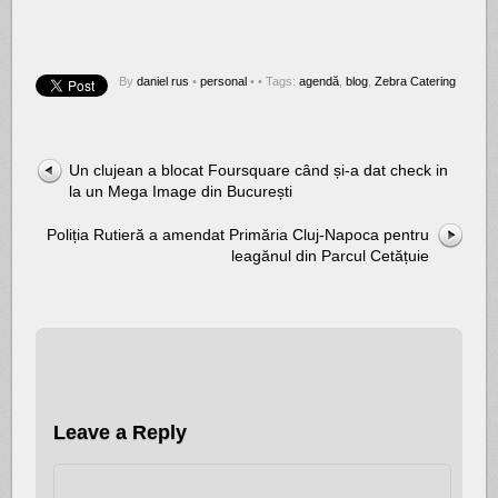
By
daniel rus
•
personal
•
• Tags:
agendă
,
blog
,
Zebra Catering
Un clujean a blocat Foursquare când și-a dat check in
la un Mega Image din București
Poliția Rutieră a amendat Primăria Cluj-Napoca pentru
leagănul din Parcul Cetățuie
Leave a Reply