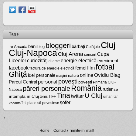
Tags
Cluj
bloggeri
bărbaţi
bani
Ancada
blog
.ro
Cetăţuie
Cluj-Napoca
Cluj Arena
Cupa
concert
Liceelor
curiozităţi
energie electrică
eveniment
dileme
fotbal
facebook
film
femei
factura de energie electrică
Ghiţă
online
Ovidiu Blag
idei personale
natură
maşini
poveşti
personal
Parcul Central
poveşti
Primăria Cluj-
România
păreri personale
rutier
se
Napoca
Tina
U Cluj
twitter
întâmplă în Cluj
tenis
umanitar
TIFF
şoferi
vacanta
îmi place să povestesc
↑
Home
Contact / Trimite-mi mail!