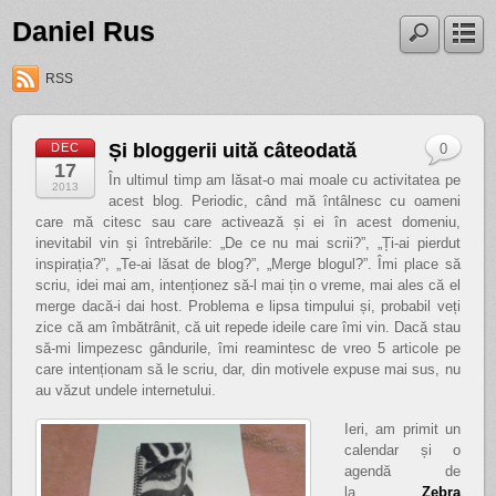
Daniel Rus
RSS
Și bloggerii uită câteodată
DEC
0
17
În ultimul timp am lăsat-o mai moale cu activitatea pe
2013
acest blog. Periodic, când mă întâlnesc cu oameni
care mă citesc sau care activează și ei în acest domeniu,
inevitabil vin și întrebările: „De ce nu mai scrii?”, „Ți-ai pierdut
inspirația?”, „Te-ai lăsat de blog?”, „Merge blogul?”. Îmi place să
scriu, idei mai am, intenționez să-l mai țin o vreme, mai ales că el
merge dacă-i dai host. Problema e lipsa timpului și, probabil veți
zice că am îmbătrânit, că uit repede ideile care îmi vin. Dacă stau
să-mi limpezesc gândurile, îmi reamintesc de vreo 5 articole pe
care intenționam să le scriu, dar, din motivele expuse mai sus, nu
au văzut undele internetului.
Ieri, am primit un
calendar și o
agendă de
la
Zebra