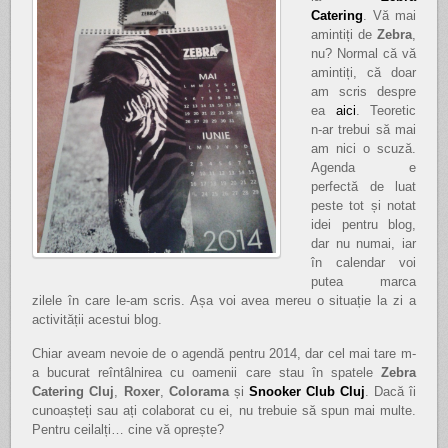
Catering
. Vă mai
amintiți de
Zebra
,
nu? Normal că vă
amintiți, că doar
am scris despre
ea
aici
. Teoretic
n-ar trebui să mai
am nici o scuză.
Agenda e
perfectă de luat
peste tot și notat
idei pentru blog,
dar nu numai, iar
în calendar voi
putea marca
zilele în care le-am scris. Așa voi avea mereu o situație la zi a
activității acestui blog.
Chiar aveam nevoie de o agendă pentru 2014, dar cel mai tare m-
a bucurat reîntâlnirea cu oamenii care stau în spatele
Zebra
Catering Cluj
,
Roxer
,
Colorama
și
Snooker Club Cluj
. Dacă îi
cunoașteți sau ați colaborat cu ei, nu trebuie să spun mai multe.
Pentru ceilalți… cine vă oprește?