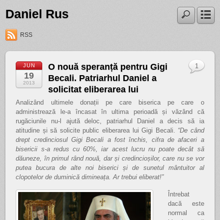
Daniel Rus
RSS
O nouă speranță pentru Gigi
JUN
1
19
Becali. Patriarhul Daniel a
2013
solicitat eliberarea lui
Analizând ultimele donații pe care biserica pe care o
administrează le-a încasat în ultima perioadă și văzând că
rugăciunile nu-l ajută deloc, patriarhul Daniel a decis să ia
atitudine și să solicite public eliberarea lui Gigi Becali.
“De când
drept credinciosul Gigi Becali a fost închis, cifra de afaceri a
bisericii s-a redus cu 60%, iar acest lucru nu poate decât să
dăuneze, în primul rând nouă, dar și credincioșilor, care nu se vor
putea bucura de alte noi biserici și de sunetul mântuitor al
clopotelor de duminică dimineața. Ar trebui eliberat!”
Întrebat
dacă este
normal ca