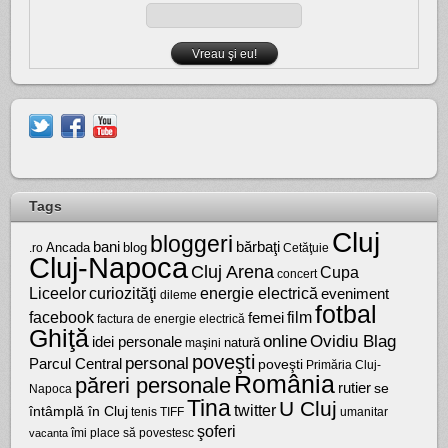
Tags
Cluj
bloggeri
bărbaţi
bani
Ancada
blog
.ro
Cetăţuie
Cluj-Napoca
Cluj Arena
Cupa
concert
Liceelor
curiozităţi
energie electrică
eveniment
dileme
fotbal
facebook
film
femei
factura de energie electrică
Ghiţă
online
Ovidiu Blag
idei personale
natură
maşini
poveşti
personal
Parcul Central
poveşti
Primăria Cluj-
România
păreri personale
rutier
se
Napoca
Tina
U Cluj
twitter
întâmplă în Cluj
tenis
umanitar
TIFF
şoferi
vacanta
îmi place să povestesc