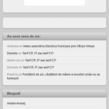
Au avut ceva de zis:
Andreea
on
Index autocitit la Electrica Furnizare prin Oficiul Virtual
Daniela
on
Tarif CR JT sau tarif CI?
daniel rus
on
Tarif CR JT sau tarif CI?
Dionisie
on
Tarif CR JT sau tarif CI?
PulaCoi
on
Fumătorii de azi, căutătorii de mâine a locurilor unde nu se
fumează
Blogroll
Andrei Aroneţ