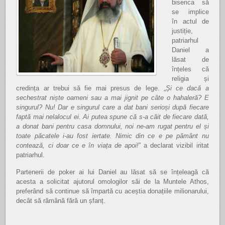
biserica să
se implice
în actul de
justiție,
patriarhul
Daniel a
lăsat de
înțeles că
religia și
credința ar trebui să fie mai presus de lege. „
Și ce dacă a
sechestrat niște oameni sau a mai jignit pe câte o hahaleră? E
singurul? Nu! Dar e singurul care a dat bani serioși după fiecare
faptă mai nelalocul ei. Ai putea spune că s-a căit de fiecare dată,
a donat bani pentru casa domnului, noi ne-am rugat pentru el și
toate păcatele i-au fost iertate. Nimic din ce e pe pământ nu
contează, ci doar ce e în viața de apoi!
” a declarat vizibil iritat
patriarhul.
Partenerii de poker ai lui Daniel au lăsat să se înțeleagă că
acesta a solicitat ajutorul omologilor săi de la Muntele Athos,
preferând să continue să împartă cu aceștia donațiile milionarului,
decât să rămână fără un șfanț.