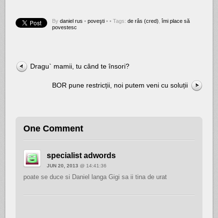
By
daniel rus
•
poveşti
•
• Tags:
de râs (cred)
,
îmi place să
povestesc
Dragu` mamii, tu când te însori?
BOR pune restricții, noi putem veni cu soluții
One Comment
specialist adwords
JUN 20, 2013
@ 14:41:36
poate se duce si Daniel langa Gigi sa ii tina de urat