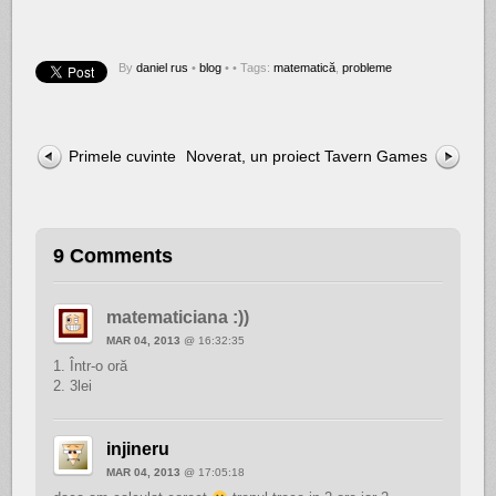
By
daniel rus
•
blog
•
• Tags:
matematică
,
probleme
Primele cuvinte
Noverat, un proiect Tavern Games
9 Comments
matematiciana :))
MAR 04, 2013
@ 16:32:35
1. Într-o oră
2. 3lei
injineru
MAR 04, 2013
@ 17:05:18