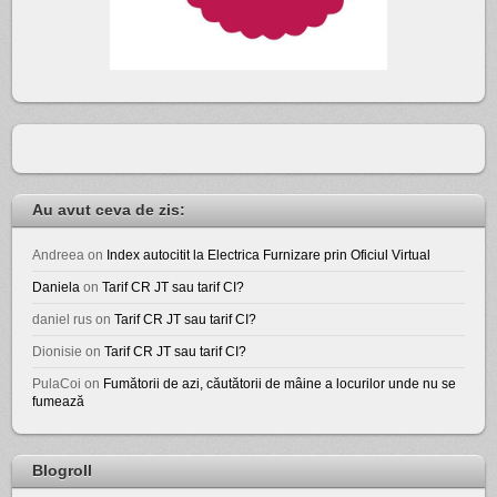
Au avut ceva de zis:
Andreea
on
Index autocitit la Electrica Furnizare prin Oficiul Virtual
Daniela
on
Tarif CR JT sau tarif CI?
daniel rus
on
Tarif CR JT sau tarif CI?
Dionisie
on
Tarif CR JT sau tarif CI?
PulaCoi
on
Fumătorii de azi, căutătorii de mâine a locurilor unde nu se
fumează
Blogroll