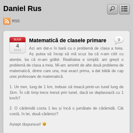
Daniel Rus
RSS
Matematică de clasele primare
MAR
9
4
Azi am dat-o în bară cu o problemă de clasa a treia.
2013
Aș putea să încep să mă scuz ba că n-am citit cu
atenție, ba că m-am grăbit. Realitatea e simplă: am greșit o
problemă de clasa a treia. Mi-am amintit de alte două probleme de
matematică, dintre care una, mai exact prima, a dat bătăi de cap
unei profesoare de matematică.
1. Un tren, lung de 1 km, trebuie să treacă printr-un tunel lung de
1km. În cât timp trece trenul prin tunel, dacă se deplasează cu 1
km/h?
2. O cărămidă costa 1 leu și încă o jumătate de cărămidă. Cât
costă, în lei, două cărămizi?
Aștept răspunsuri!