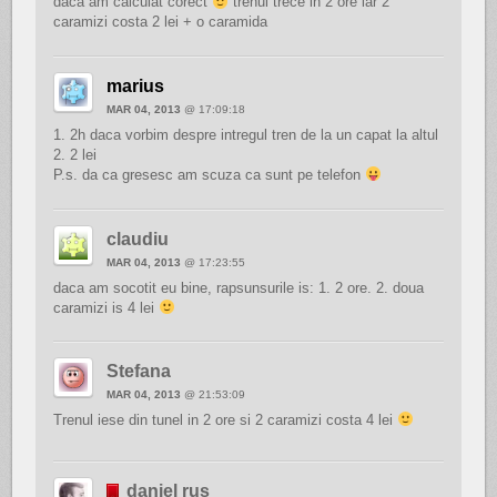
daca am calculat corect
trenul trece in 2 ore iar 2
caramizi costa 2 lei + o caramida
marius
MAR 04, 2013
@ 17:09:18
1. 2h daca vorbim despre intregul tren de la un capat la altul
2. 2 lei
P.s. da ca gresesc am scuza ca sunt pe telefon
claudiu
MAR 04, 2013
@ 17:23:55
daca am socotit eu bine, rapsunsurile is: 1. 2 ore. 2. doua
caramizi is 4 lei
Stefana
MAR 04, 2013
@ 21:53:09
Trenul iese din tunel in 2 ore si 2 caramizi costa 4 lei
daniel rus