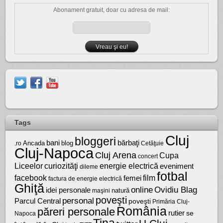
Abonament gratuit, doar cu adresa de mail:
Tags
Cluj
bloggeri
bărbaţi
bani
Ancada
blog
.ro
Cetăţuie
Cluj-Napoca
Cluj Arena
Cupa
concert
Liceelor
curiozităţi
energie electrică
eveniment
dileme
fotbal
facebook
film
femei
factura de energie electrică
Ghiţă
online
Ovidiu Blag
idei personale
natură
maşini
poveşti
personal
Parcul Central
poveşti
Primăria Cluj-
România
păreri personale
rutier
se
Napoca