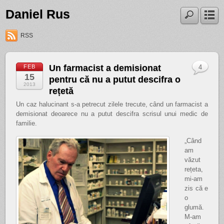
Daniel Rus
RSS
Un farmacist a demisionat
FEB
4
15
pentru că nu a putut descifra o
2013
rețetă
Un caz halucinant s-a petrecut zilele trecute, când un farmacist a
demisionat deoarece nu a putut descifra scrisul unui medic de
familie.
„Când
am
văzut
rețeta,
mi-am
zis că e
o
glumă.
M-am