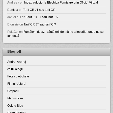
Andreea
on
Index autocitit la Electrica Furnizare prin Oficiul Virtual
Daniela
on
Tarif CR JT sau tarif CI?
daniel rus
on
Tarif CR JT sau tarif CI?
Dionisie
on
Tarif CR JT sau tarif CI?
PulaCoi
on
Fumătorii de azi, căutătorii de mâine a locurilor unde nu se
fumează
Blogroll
Andrei Aroneţ
cc #Colegii
Fete cu etichete
Filmul Usturoi
Groparu
Marius Pan
Ovidiu Blag
Radu Beligăr