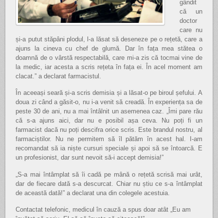
gândit
că un
doctor
care nu
și-a putut stăpâni plodul, l-a lăsat să deseneze pe o rețetă, care a
ajuns la cineva cu chef de glumă. Dar în fața mea stătea o
doamnă de o vârstă respectabilă, care mi-a zis că tocmai vine de
la medic, iar acesta a scris rețeta în fața ei. În acel moment am
clacat.” a declarat farmacistul.
În aceeași seară și-a scris demisia și a lăsat-o pe biroul șefului. A
doua zi când a găsit-o, nu i-a venit să creadă. În experiența sa de
peste 30 de ani, nu a mai întâlnit un asemenea caz. „Îmi pare rău
că s-a ajuns aici, dar nu e posibil așa ceva. Nu poți fi un
farmacist dacă nu poți descifra orice scris. Este brandul nostru, al
farmaciștilor. Nu ne permitem să îl pătăm în acest hal. I-am
recomandat să ia niște cursuri speciale și apoi să se întoarcă. E
un profesionist, dar sunt nevoit să-i accept demisia!”
„S-a mai întâmplat să îi cadă pe mână o rețetă scrisă mai urât,
dar de fiecare dată s-a descurcat. Chiar nu știu ce s-a întâmplat
de această dată!” a declarat una din colegele acestuia.
Contactat telefonic, medicul în cauză a spus doar atât „Eu am