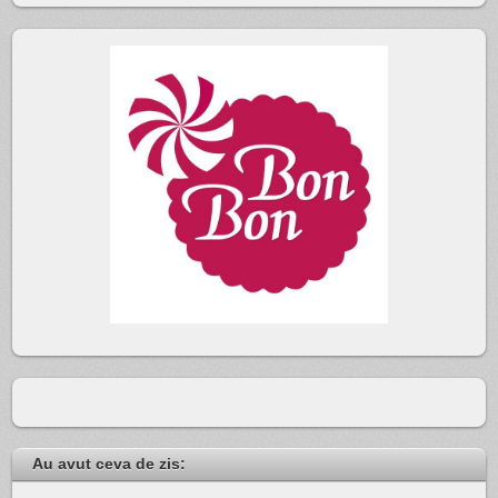
Au avut ceva de zis: