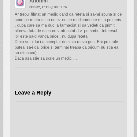
Anonim
FEB 02, 2015
@ 08:31:26
Ar trebui filmat un medic cand da reteta si sa-mi spuna si ce
scrie pe reteta si sa notez eu ce medicamente mi-a prescris
, dupa care sa ma duc la farmacist si sa vedeti ca primiti
altceva fata de ceea ce v-ati notat d-v. pe hartie. Interesul
lor este sa-ti vanda orice , nu dupa reteta.
D-aia seful lui i-a acceptat demisia (ceva gen :Bai prostule
puteai sa-i dai orice si terminai treaba ca oricum nu stia ea
sa citeasca).
Daca asa stie sa scrie un medic …
Leave a Reply