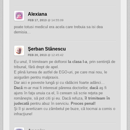
Alexiana
FEB 17, 2013
@ 14:55:09
poate totusi medicul era acela care trebuia sa isi dea
demisia…
Şerban Stănescu
FEB 20, 2013
@ 12:45:42
Eu unul, îl trimiteam pe doftoroi
la clasa I-a
, prin sentinţă de
tribunal, fără drept de apel.
E plină lumea de astfel de EGO-uri, pe care mai nou, le
asigurăm pentru malpraxis.
Dar aici e poveste lungă şi cu rădăcini foarte adânci…
Dacă
m-ar mai fi interesat părerea doctorilor,
dacă
aş fi
ajuns în faţa unuia ca el, îi ceream să scrie reţeta pe
româneşte, să pot citi şi eu. Dacă refuza,
îl trimiteam în
judecată
pentru abuz în serviciu.
Proces penal!
Şi îl şi avertizam cu zâmbetul pe buze, că tocmai a comis o
infracţiune!