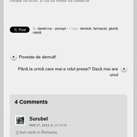
învățat să scriu. El să să învețe să citească!”.
By
daniel rus
•
poveşti
•
• Tags:
demisie
,
farmacist
,
glumă
,
rețetă
Poveste de demult!
Până la urmă care mai e rolul presei? Dacă mai are
unul
4 Comments
Surubel
FEB 17, 2013
@ 13:19:59
:)) bun venit in Romania