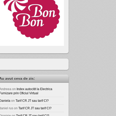
Au avut ceva de zis:
Andreea
on
Index autocitit la Electrica
Furnizare prin Oficiul Virtual
Daniela
on
Tarif CR JT sau tarif CI?
daniel rus
on
Tarif CR JT sau tarif CI?
Dionisie
on
Tarif CR JT sau tarif CI?