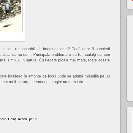
rincipalii responsabili de imaginea asta? Dacă ei ar fi gunoierii
r. Doar că nu sunt. Principala problemă e că toţi ceilalţi oameni
r mai simplu. În natură. Cu fiecare ploaie mai mare, toate aceste
care locuiesc în amonte de locul unde se adună mizeriile pe un
e mai mult natura, asemenea imagini nu ar exista.
năre
,
Galați
,
mizerii
,
peturi