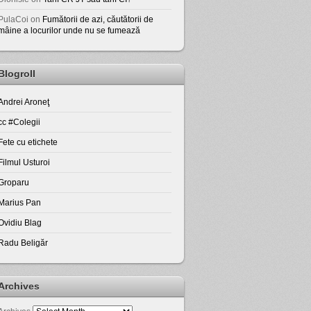
PulaCoi
on
Fumătorii de azi, căutătorii de
mâine a locurilor unde nu se fumează
Blogroll
Andrei Aroneţ
cc #Colegii
Fete cu etichete
Filmul Usturoi
Groparu
Marius Pan
Ovidiu Blag
Radu Beligăr
Archives