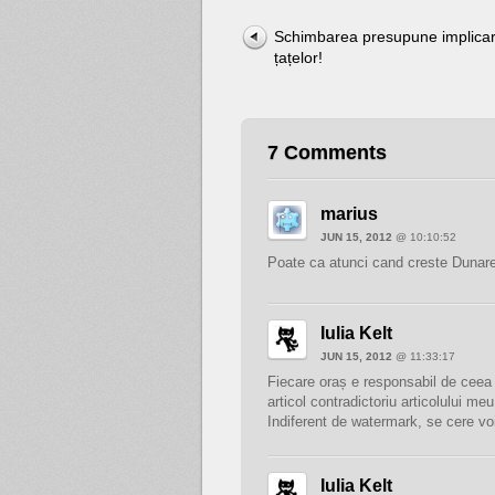
Schimbarea presupune implicar
țațelor!
7 Comments
marius
JUN 15, 2012
@ 10:10:52
Poate ca atunci cand creste Dunarea
Iulia Kelt
JUN 15, 2012
@ 11:33:17
Fiecare oraș e responsabil de ceea 
articol contradictoriu articolului me
Indiferent de watermark, se cere vo
Iulia Kelt