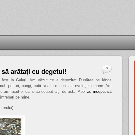
7
să arătaţi cu degetul!
ost la Galaţi. Am văzut ce a depozitat Dunărea pe lângă
al: pet-uri, pungi, cutii şi alte minuni ale evoluţiei umane. Am
nu am făcut-o, dar s-au ocupat alţii de asta. Apoi
au început să
întrebaţi pe mine.
torului)