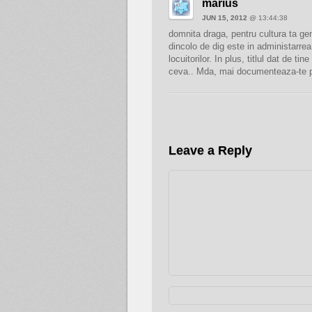
marius
JUN 15, 2012
@ 13:44:38
domnita draga, pentru cultura ta gen
dincolo de dig este in administarre
locuitorilor. In plus, titlul dat de ti
ceva.. Mda, mai documenteaza-te p
Leave a Reply