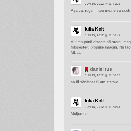
JUN 15, 2012
@ 11:41:21
Așa că, rugămintea mea e să scoți
Iulia Kelt
JUN 15, 2012
@ 11:54:47
Ai timp până diseară să ștergi imagi
folosește-ți propriile imagini. Nu 
MELE.
daniel rus
JUN 15, 2012
@ 11:56:28
sa fii sănătoasă! am șters-o.
Iulia Kelt
JUN 15, 2012
@ 11:58:44
Mulțumesc.