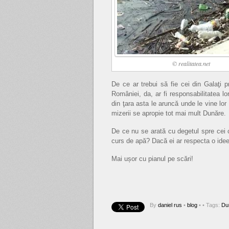
© realitatea.net
De ce ar trebui să fie cei din Galaţi p
României, da, ar fi responsabilitatea lo
din ţara asta le aruncă unde le vine lo
mizerii se apropie tot mai mult Dunăre.
De ce nu se arată cu degetul spre cei 
curs de apă? Dacă ei ar respecta o ide
Mai ușor cu pianul pe scări!
By
daniel rus
•
blog
•
• Tags:
Du