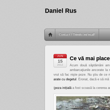
Daniel Rus
Contact / Trimite-mi mail!
JUN
Ce vă mai place 
15
2012
Acum două săptămâni am f
ambarcaţiunile ancorate la m
vrut să fac nişte poze. Nu ştiu de ce 
arate cu degetul
. Eronat, dacă e să mă 
(
poza inițială
a fost scoasă la cererea au