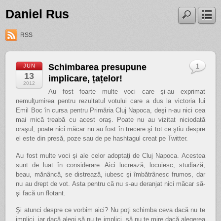
Daniel Rus
RSS
Schimbarea presupune
JUN
1
13
implicare, țațelor!
2012
Au fost foarte multe voci care şi-au exprimat
nemulţumirea pentru rezultatul votului care a dus la victoria lui
Emil Boc în cursa pentru Primăria Cluj Napoca, deşi n-au nici cea
mai mică treabă cu acest oraş. Poate nu au vizitat niciodată
oraşul, poate nici măcar nu au fost în trecere şi tot ce ştiu despre
el este din presă, poze sau de pe hashtagul creat pe Twitter.
Au fost multe voci şi ale celor adoptaţi de Cluj Napoca. Acestea
sunt de luat în considerare. Aici lucrează, locuiesc, studiază,
beau, mănâncă, se distrează, iubesc şi îmbătrânesc frumos, dar
nu au drept de vot. Asta pentru că nu s-au deranjat nici măcar să-
şi facă un flotant.
Şi atunci despre ce vorbim aici? Nu poţi schimba ceva dacă nu te
implici, iar dacă alegi să nu te implici, să nu te mire dacă alegerea