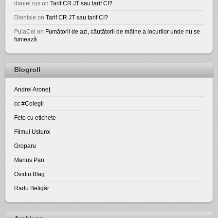
daniel rus
on
Tarif CR JT sau tarif CI?
Dionisie
on
Tarif CR JT sau tarif CI?
PulaCoi
on
Fumătorii de azi, căutătorii de mâine a locurilor unde nu se
fumează
Blogroll
Andrei Aroneţ
cc #Colegii
Fete cu etichete
Filmul Usturoi
Groparu
Marius Pan
Ovidiu Blag
Radu Beligăr