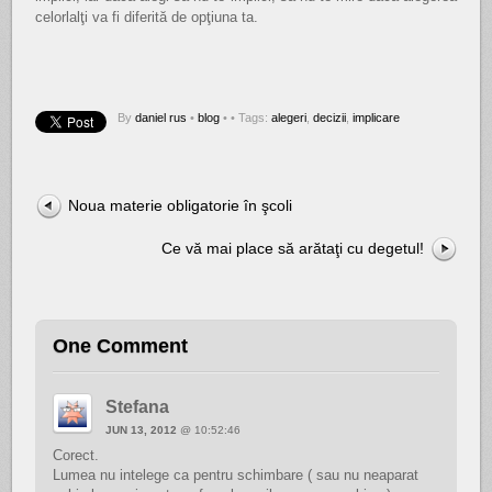
celorlalţi va fi diferită de opţiuna ta.
By
daniel rus
•
blog
•
• Tags:
alegeri
,
decizii
,
implicare
Noua materie obligatorie în şcoli
Ce vă mai place să arătaţi cu degetul!
One Comment
Stefana
JUN 13, 2012
@ 10:52:46
Corect.
Lumea nu intelege ca pentru schimbare ( sau nu neaparat