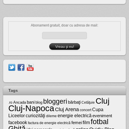
Abonament gratuit, doar cu adresa de mail:
Tags
Cluj
bloggeri
bărbaţi
bani
Ancada
blog
.ro
Cetăţuie
Cluj-Napoca
Cluj Arena
Cupa
concert
Liceelor
curiozităţi
energie electrică
eveniment
dileme
fotbal
facebook
film
femei
factura de energie electrică
Ghiţă