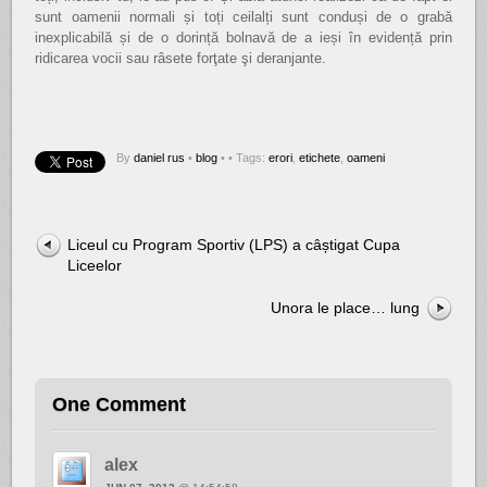
sunt oamenii normali și toți ceilalți sunt conduși de o grabă
inexplicabilă și de o dorință bolnavă de a ieși în evidență prin
ridicarea vocii sau râsete forţate şi deranjante.
By
daniel rus
•
blog
•
• Tags:
erori
,
etichete
,
oameni
Liceul cu Program Sportiv (LPS) a câștigat Cupa
Liceelor
Unora le place… lung
One Comment
alex