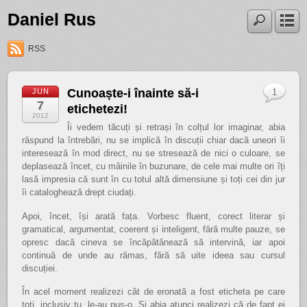
Daniel Rus
RSS
Cunoaște-i înainte să-i
JUN
1
7
etichetezi!
2012
Îi vedem tăcuți și retrași în colțul lor imaginar, abia
răspund la întrebări, nu se implică în discuții chiar dacă uneori îi
interesează în mod direct, nu se stresează de nici o culoare, se
deplasează încet, cu mâinile în buzunare, de cele mai multe ori îți
lasă impresia că sunt în cu totul altă dimensiune și toți cei din jur
îi cataloghează drept ciudați.
Apoi, încet, își arată fața. Vorbesc fluent, corect literar și
gramatical, argumentat, coerent și inteligent, fără multe pauze, se
opresc dacă cineva se încăpătânează să intervină, iar apoi
continuă de unde au rămas, fără să uite ideea sau cursul
discuției.
În acel moment realizezi cât de eronată a fost eticheta pe care
toți, inclusiv tu, le-au pus-o. Și abia atunci realizezi că de fapt ei