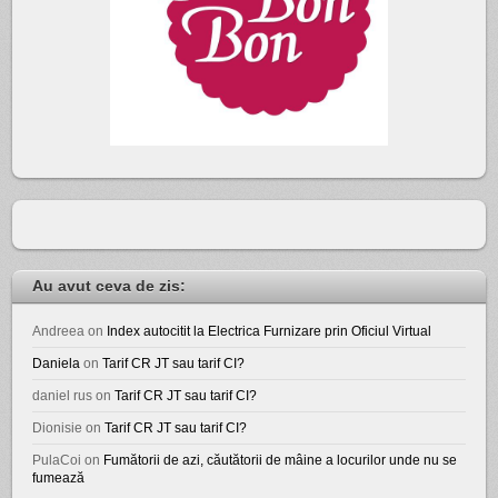
Au avut ceva de zis:
Andreea
on
Index autocitit la Electrica Furnizare prin Oficiul Virtual
Daniela
on
Tarif CR JT sau tarif CI?
daniel rus
on
Tarif CR JT sau tarif CI?
Dionisie
on
Tarif CR JT sau tarif CI?
PulaCoi
on
Fumătorii de azi, căutătorii de mâine a locurilor unde nu se
fumează