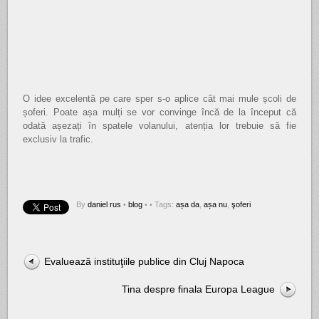
O idee excelentă pe care sper s-o aplice cât mai mule școli de
șoferi. Poate așa mulți se vor convinge încă de la început că
odată așezați în spatele volanului, atenția lor trebuie să fie
exclusiv la trafic.
By
daniel rus
•
blog
•
• Tags:
așa da
,
așa nu
,
şoferi
Evaluează instituţiile publice din Cluj Napoca
Tina despre finala Europa League