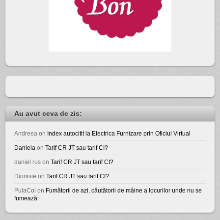
Au avut ceva de zis:
Andreea
on
Index autocitit la Electrica Furnizare prin Oficiul Virtual
Daniela
on
Tarif CR JT sau tarif CI?
daniel rus
on
Tarif CR JT sau tarif CI?
Dionisie
on
Tarif CR JT sau tarif CI?
PulaCoi
on
Fumătorii de azi, căutătorii de mâine a locurilor unde nu se
fumează