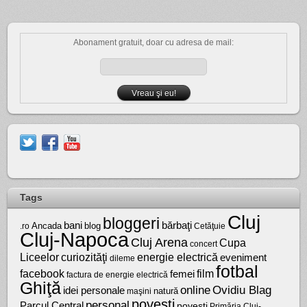
Abonament gratuit, doar cu adresa de mail:
Tags
Cluj
bloggeri
bărbaţi
bani
Ancada
blog
.ro
Cetăţuie
Cluj-Napoca
Cluj Arena
Cupa
concert
Liceelor
curiozităţi
energie electrică
eveniment
dileme
fotbal
facebook
film
femei
factura de energie electrică
Ghiţă
online
Ovidiu Blag
idei personale
natură
maşini
poveşti
personal
Parcul Central
poveşti
Primăria Cluj-