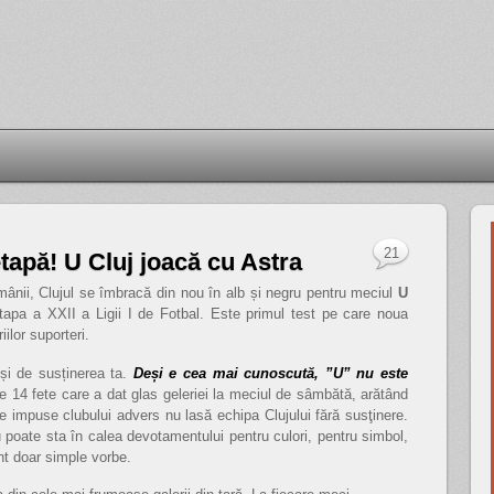
21
tapă! U Cluj joacă cu Astra
mânii, Clujul se îmbracă din nou în alb și negru pentru meciul
U
tapa a XXII a Ligii I de Fotbal. Este primul test pe care noua
iilor suporteri.
și de susținerea ta.
Deși e cea mai cunoscută, ”U” nu este
e 14 fete care a dat glas geleriei la meciul de sâmbătă, arătând
le impuse clubului advers nu lasă echipa Clujului fără susţinere.
u poate sta în calea devotamentului pentru culori, pentru simbol,
nt doar simple vorbe.