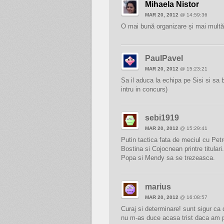
Mihaela Nistor
MAR 20, 2012
@ 14:59:36
O mai bună organizare și mai multă
PaulPavel
MAR 20, 2012
@ 15:23:21
Sa il aduca la echipa pe Sisi si sa b
intru in concurs)
sebi1919
MAR 20, 2012
@ 15:29:41
Putin tactica fata de meciul cu Petr
Bostina si Cojocnean printre titular
Popa si Mendy sa se trezeasca.
marius
MAR 20, 2012
@ 16:08:57
Curaj si determinare! sunt sigur ca 
nu m-as duce acasa trist daca am pi