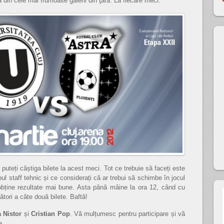
na din cele mai frumoase galerii din ţară. La fiecare meci.
puteți câștiga bilete la acest meci. Tot ce trebuie să faceți este
ul staff tehnic și ce considerați că ar trebui să schimbe în jocul
 obține rezultate mai bune. Asta până mâine la ora 12, când cu
ători a câte două bilete. Baftă!
 Nistor
și
Cristian Pop
. Vă mulțumesc pentru participare și vă
e.