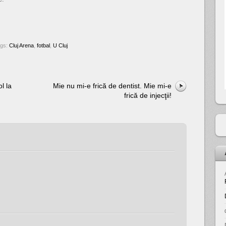
ags:
Cluj Arena
,
fotbal
,
U Cluj
l la
Mie nu mi-e frică de dentist. Mie mi-e
frică de injecţii!