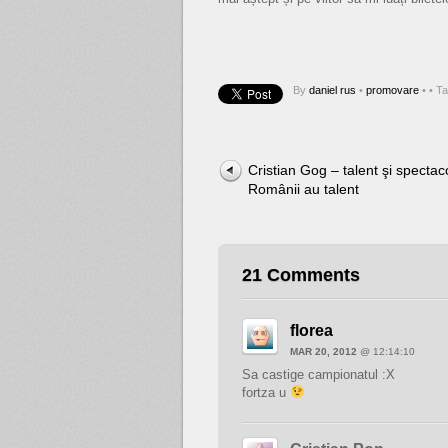
By
daniel rus
•
promovare
•
• T
Cristian Gog – talent şi spectaco
Românii au talent
21 Comments
florea
MAR 20, 2012
@ 12:14:10
Sa castige campionatul :X
fortza u