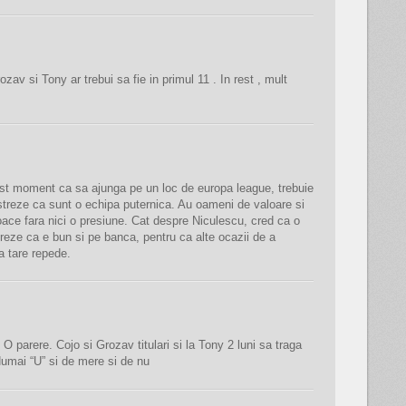
ozav si Tony ar trebui sa fie in primul 11 . In rest , mult
st moment ca sa ajunga pe un loc de europa league, trebuie
treze ca sunt o echipa puternica. Au oameni de valoare si
oace fara nici o presiune. Cat despre Niculescu, cred ca o
eze ca e bun si pe banca, pentru ca alte ocazii de a
a tare repede.
 parere. Cojo si Grozav titulari si la Tony 2 luni sa traga
Numai “U” si de mere si de nu