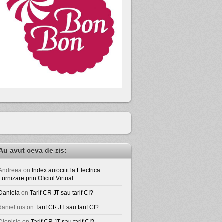
Au avut ceva de zis:
Andreea
on
Index autocitit la Electrica
Furnizare prin Oficiul Virtual
Daniela
on
Tarif CR JT sau tarif CI?
daniel rus
on
Tarif CR JT sau tarif CI?
Dionisie
on
Tarif CR JT sau tarif CI?