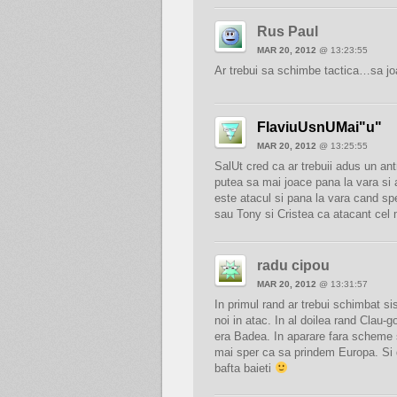
Rus Paul
MAR 20, 2012
@ 13:23:55
Ar trebui sa schimbe tactica…sa jo
FlaviuUsnUMai"u"
MAR 20, 2012
@ 13:25:55
SalUt cred ca ar trebuii adus un ant
putea sa mai joace pana la vara si
este atacul si pana la vara cand sp
sau Tony si Cristea ca atacant cel 
radu cipou
MAR 20, 2012
@ 13:31:57
In primul rand ar trebui schimbat si
noi in atac. In al doilea rand Clau-
era Badea. In aparare fara scheme si 
mai sper ca sa prindem Europa. Si
bafta baieti