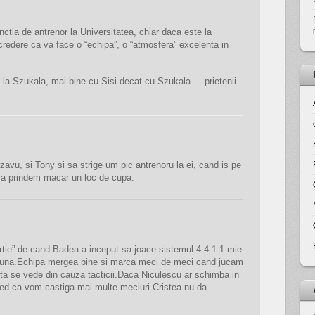
ctia de antrenor la Universitatea, chiar daca este la
credere ca va face o “echipa”, o “atmosfera” excelenta in
i la Szukala, mai bine cu Sisi decat cu Szukala. .. prietenii
zavu, si Tony si sa strige um pic antrenoru la ei, cand is pe
sa prindem macar un loc de cupa.
rtie” de cand Badea a inceput sa joace sistemul 4-4-1-1 mie
suna.Echipa mergea bine si marca meci de meci cand jucam
sta se vede din cauza tacticii.Daca Niculescu ar schimba in
red ca vom castiga mai multe meciuri.Cristea nu da