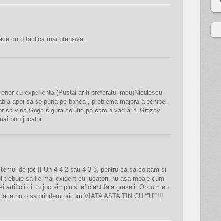
ace cu o tactica mai ofensiva..
renor cu experienta (Pustai ar fi preferatul meu)Niculescu
 abia apoi sa se puna pe banca , problema majora a echipei
er sa vina Goga sigura solutie pe care o vad ar fi Grozav
mai bun jucator
stemul de joc!!! Un 4-4-2 sau 4-3-3, pentru ca sa contam si
gol trebuie sa fie mai exigent cu jucatorii nu asa moale cum
artificii ci un joc simplu si eficient fara greseli. Oricum eu
 daca nu o sa prindem oricum VIATA ASTA TIN CU “”U””!!!