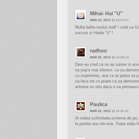
Mihai- Hai "U"
MAR 20, 2012
@ 14:23:27
Multa bafta noului staff ! cred ca Gr
succes si Haide “U” !
radhoo
MAR 20, 2012
@ 14:28:13
Desi eu cred ca nu au sanse in ace
sa joace mai ofensiv, ca sa demons
cu experienta, asa ca ar putea sa j
sa faca tot ce poate ca sa demonstr
antrena nu stiu daca o sa primeasc
Paulica
MAR 20, 2012
@ 14:31:41
Ar trebui schimbata schema de joc. O
la poarta una intr-una. Toata viata 