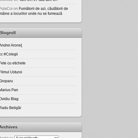
PulaCoi
on
Fumătorii de azi, căutătorii de
mâine a locurilor unde nu se fumează
Blogroll
Andrei Aroneţ
cc #Colegii
Fete cu etichete
Filmul Usturoi
Groparu
Marius Pan
Ovidiu Blag
Radu Beligăr
Archives