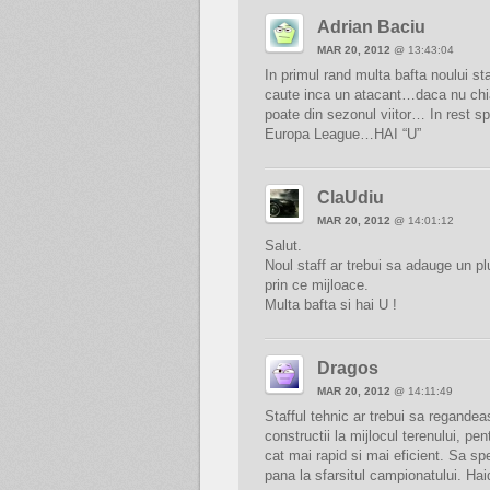
Adrian Baciu
MAR 20, 2012
@ 13:43:04
In primul rand multa bafta noului st
caute inca un atacant…daca nu chia
poate din sezonul viitor… In rest s
Europa League…HAI “U”
ClaUdiu
MAR 20, 2012
@ 14:01:12
Salut.
Noul staff ar trebui sa adauge un plu
prin ce mijloace.
Multa bafta si hai U !
Dragos
MAR 20, 2012
@ 14:11:49
Stafful tehnic ar trebui sa regandea
constructii la mijlocul terenului, pe
cat mai rapid si mai eficient. Sa 
pana la sfarsitul campionatului. Hai