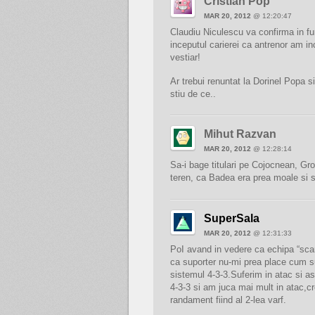
Cristian Pop
MAR 20, 2012
@ 12:20:47
Claudiu Niculescu va confirma in fun
inceputul carierei ca antrenor am in
vestiar!
Ar trebui renuntat la Dorinel Popa s
stiu de ce..
Mihut Razvan
MAR 20, 2012
@ 12:28:14
Sa-i bage titulari pe Cojocnean, Gro
teren, ca Badea era prea moale si 
SuperSala
MAR 20, 2012
@ 12:31:33
PoI avand in vedere ca echipa “sca
ca suporter nu-mi prea place cum 
sistemul 4-3-3.Suferim in atac si a
4-3-3 si am juca mai mult in atac,c
randament fiind al 2-lea varf.