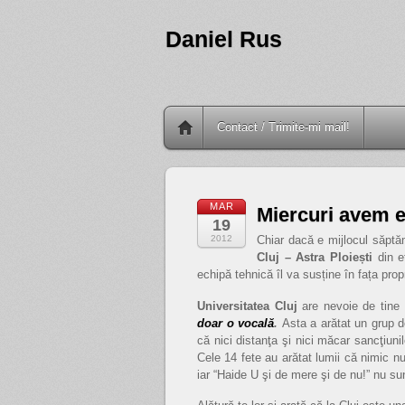
Daniel Rus
Contact / Trimite-mi mail!
MAR
Miercuri avem e
19
2012
Chiar dacă e mijlocul săptă
Cluj – Astra Ploiești
din e
echipă tehnică îl va susține în fața propr
Universitatea Cluj
are nevoie de tine 
doar o vocală
.
Asta a arătat un grup d
că nici distanţa şi nici măcar sancţiuni
Cele 14 fete au arătat lumii că nimic n
iar “Haide U şi de mere şi de nu!” nu su