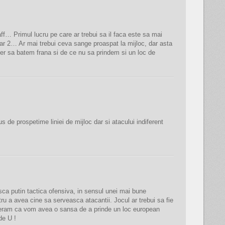
aff… Primul lucru pe care ar trebui sa il faca este sa mai
r 2… Ar mai trebui ceva sange proaspat la mijloc, dar asta
per sa batem frana si de ce nu sa prindem si un loc de
s de prospetime liniei de mijloc dar si atacului indiferent
sca putin tactica ofensiva, in sensul unei mai bune
ntru a avea cine sa serveasca atacantii. Jocul ar trebui sa fie
speram ca vom avea o sansa de a prinde un loc european
de U !