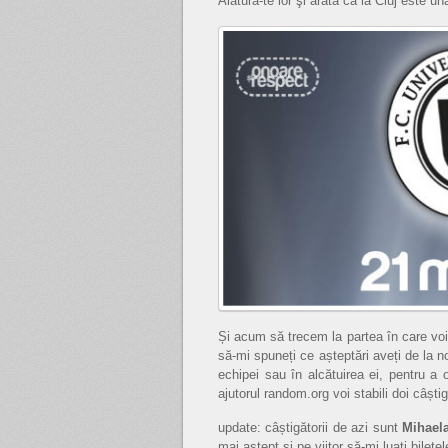
Alătură-te lor şi arată că la Cluj este u
Și acum să trecem la partea în care voi 
să-mi spuneți ce așteptări aveți de la no
echipei sau în alcătuirea ei, pentru a
ajutorul random.org voi stabili doi câștig
update: câștigătorii de azi sunt
Mihaela
mai aștept și pe viitor să-mi luați biletel