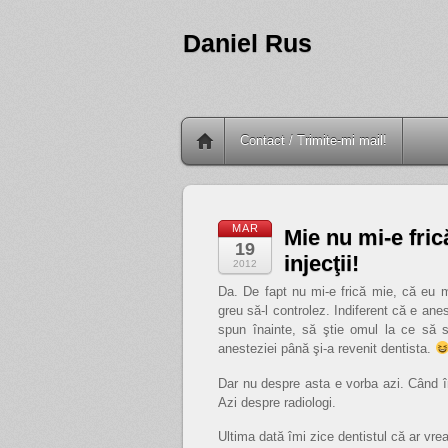
Daniel Rus
Contact / Trimite-mi mail!
MAR
Mie nu mi-e fric
19
injecţii!
2012
Da. De fapt nu mi-e frică mie, că eu m
greu să-l controlez. Indiferent că e ane
spun înainte, să ştie omul la ce să s
anesteziei până şi-a revenit dentista.
Dar nu despre asta e vorba azi. Când înc
Azi despre radiologi.
Ultima dată îmi zice dentistul că ar vr