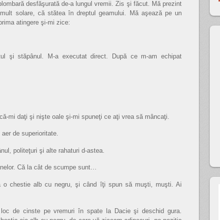
plombară desfăşurată de-a lungul vremii. Zis şi făcut. Mă prezint
i mult solare, că stătea în dreptul geamului. Mă aşează pe un
prima atingere şi-mi zice:
tul şi stăpânul. M-a executat direct. După ce m-am echipat
că-mi daţi şi nişte oale şi-mi spuneţi ce aţi vrea să mâncaţi.
 aer de superioritate.
ul, politeţuri şi alte rahaturi d-astea.
hainelor. Că la cât de scumpe sunt…
ă o chestie alb cu negru, şi când îţi spun să muşti, muşti. Ai
 loc de cinste pe vremuri în spate la Dacie şi deschid gura.