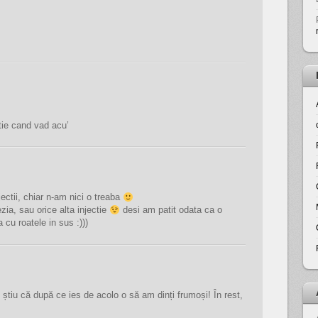
tie cand vad acu’
jectii, chiar n-am nici o treaba
zia, sau orice alta injectie
desi am patit odata ca o
cu roatele in sus :)))
știu că după ce ies de acolo o să am dinți frumoși! În rest,