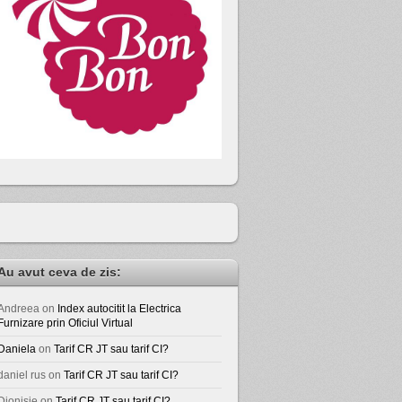
Au avut ceva de zis:
Andreea
on
Index autocitit la Electrica
Furnizare prin Oficiul Virtual
Daniela
on
Tarif CR JT sau tarif CI?
daniel rus
on
Tarif CR JT sau tarif CI?
Dionisie
on
Tarif CR JT sau tarif CI?