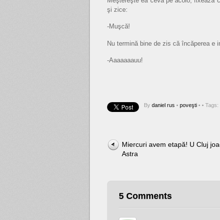
Meştereşte ea ceva pe acolo, fixează ch
şi zice:
-Muşcă!
Nu termină bine de zis că încăperea e 
-Aaaaaaauu!
By
daniel rus
•
poveşti
•
• Tags:
Miercuri avem etapă! U Cluj jo
Astra
5 Comments