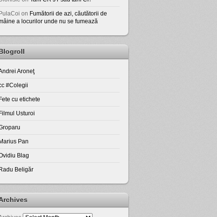
PulaCoi
on
Fumătorii de azi, căutătorii de
mâine a locurilor unde nu se fumează
Blogroll
Andrei Aroneţ
cc #Colegii
Fete cu etichete
Filmul Usturoi
Groparu
Marius Pan
Ovidiu Blag
Radu Beligăr
Archives