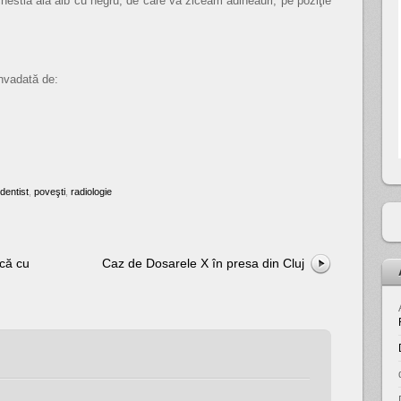
estia aia alb cu negru, de care vă ziceam adineauri, pe poziţie
invadată de:
dentist
,
poveşti
,
radiologie
acă cu
Caz de Dosarele X în presa din Cluj