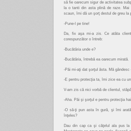
să fie oarecum sigur de activitatea sub
la o tanti din asta plină de raze. Ma
scaun, îmi dă un şorţ destul de greu la 
-Pune-l pe tine!
Da, fix aşa mi-a zis. Ce atâta clien
corespunzător o întreb:
-Bucătăria unde e?
-Bucătăria, întrebă ea oarecum mirată.
-Păi mi-aţi dat şorţul ăsta. Mă gândesc 
-E pentru protecţia ta, îmi zice ea cu un
V-am zis că nici vorbă de clientul, stăpân
-Aha. Păi şi şorţul e pentru protecţia 
-O să-ţi pun asta în gură, şi îmi arat
înţeles?
Dau din cap ca şi căţelul ala pus la