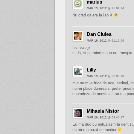
marius
MAR 19, 2012
@ 21:02:24
Nu cred ca era la Iso X
Dan Ciulea
MAR 19, 2012
@ 21:19:06
nici eu :-))
si da, si pe mine ma ia cu transpira
Lilly
MAR 19, 2012
@ 22:00:10
mie nu mi-e frica de ace, seringi, in
nu-mi place durerea si prefer aneste
supradoza de anestezic sa ma puna 
Mihaela Nistor
MAR 20, 2012
@ 09:46:17
Eu mă duc cu entuziasm la dentist, 
nu mi-e groază de medici