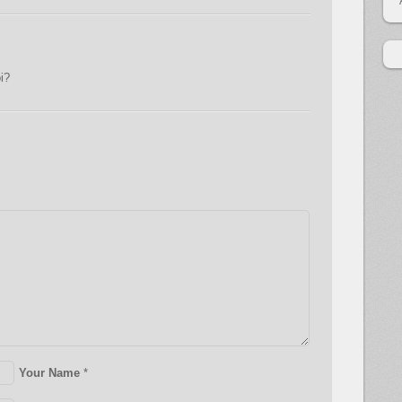
i?
Your Name
*