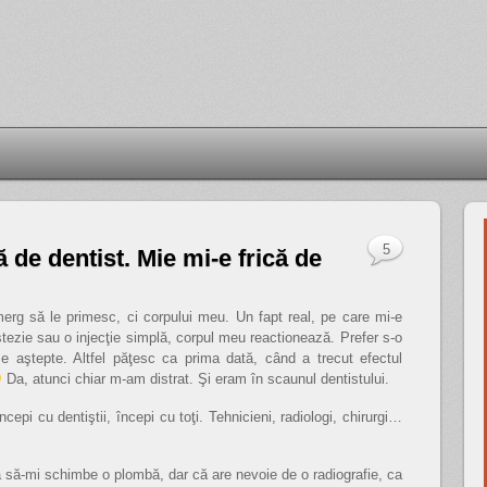
5
ă de dentist. Mie mi-e frică de
erg să le primesc, ci corpului meu. Un fapt real, pe care mi-e
stezie sau o injecţie simplă, corpul meu reactionează. Prefer s-o
e aştepte. Altfel păţesc ca prima dată, când a trecut efectul
Da, atunci chiar m-am distrat. Şi eram în scaunul dentistului.
epi cu dentiştii, începi cu toţi. Tehnicieni, radiologi, chirurgi…
ea să-mi schimbe o plombă, dar că are nevoie de o radiografie, ca