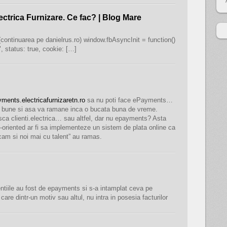
ectrica Furnizare. Ce fac? | Blog Mare
continuarea pe danielrus.ro) window.fbAsyncInit = function()
, status: true, cookie: […]
yments.electricafurnizaretn.ro
sa nu poti face ePayments…
uni bune si asa va ramane inca o bucata buna de vreme.
ca clienti.electrica… sau altfel, dar nu epayments? Asta
nt-oriented ar fi sa implementeze un sistem de plata online ca
iscam si noi mai cu talent” au ramas.
ntiile au fost de epayments si s-a intamplat ceva pe
are dintr-un motiv sau altul, nu intra in posesia facturilor