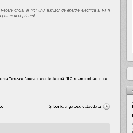
dere oficial al nici unui furnizor de energie electrică şi va fi
n partea unui prieten!
ctrica Furnizare
,
factura de energie electrică
,
NLC
,
nu am primit factura de
ce
Şi bărbatii gătesc câteodată