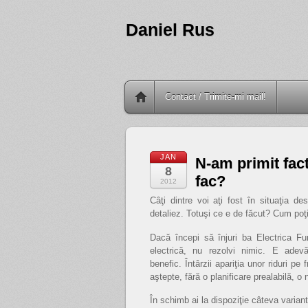
Daniel Rus
Contact / Trimite-mi mail!
JAN
N-am primit fact
8
fac?
2012
Câţi dintre voi aţi fost în situaţia d
detaliez. Totuşi ce e de făcut? Cum poţi
Dacă începi să înjuri ba Electrica F
electrică, nu rezolvi nimic. E adev
benefic. Întârzii apariţia unor riduri p
aştepte, fără o planificare prealabilă, o
În schimb ai la dispoziţie câteva variant