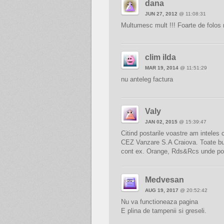
dana
JUN 27, 2012
@ 11:08:31
Multumesc mult !!! Foarte de folos 
clim ilda
MAR 19, 2014
@ 11:51:29
nu anteleg factura
Valy
JAN 02, 2015
@ 15:39:47
Citind postarile voastre am inteles
CEZ Vanzare S.A Craiova. Toate bun
cont ex. Orange, Rds&Rcs unde poti 
Medvesan
AUG 19, 2017
@ 20:52:42
Nu va functioneaza pagina
E plina de tampenii si greseli.