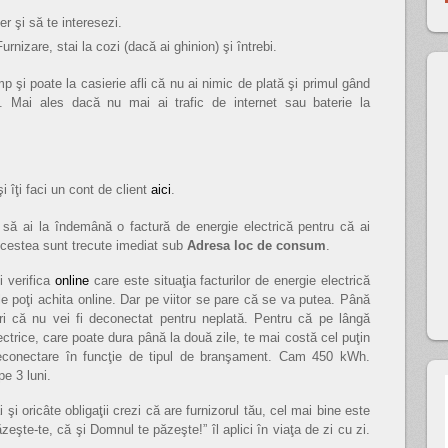
r şi să te interesezi.
urnizare, stai la cozi (dacă ai ghinion) şi întrebi.
p şi poate la casierie afli că nu ai nimic de plată şi primul gând
. Mai ales dacă nu mai ai trafic de internet sau baterie la
i îţi faci un cont de client
aici
.
 să ai la îndemână o factură de energie electrică pentru că ai
Acestea sunt trecute imediat sub
Adresa loc de consum
.
i verifica
online
care este situaţia facturilor de energie electrică
le poţi achita online. Dar pe viitor se pare că se va putea. Până
uri că nu vei fi deconectat pentru neplată. Pentru că pe lângă
ctrice, care poate dura până la două zile, te mai costă cel puţin
reconectare în funcţie de tipul de branşament. Cam 450 kWh.
e 3 luni.
 şi oricâte obligaţii crezi că are furnizorul tău, cel mai bine este
zeşte-te, că şi Domnul te păzeşte!” îl aplici în viaţa de zi cu zi.