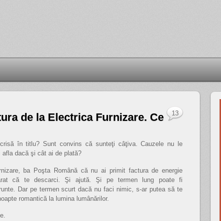
13
ura de la Electrica Furnizare. Ce
escrisă în titlu? Sunt convins că sunteţi câţiva. Cauzele nu le
 afla dacă şi cât ai de plată?
urnizare, ba Poşta Română că nu ai primit factura de energie
ărat că te descarci. Şi ajută. Şi pe termen lung poate fi
e frunte. Dar pe termen scurt dacă nu faci nimic, s-ar putea să te
 noapte romantică la lumina lumânărilor.
e.