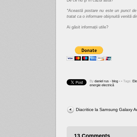
De ce nu şi în cazul asta?
*Această postare nu este un punct de ve
tratat ca o informare obişnuită venită di
Ai găsit informații utile?
By
daniel rus
•
blog
•
• Tags:
Ele
energie electrică
Diacritice la Samsung Galaxy A
13 Comments