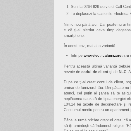
Suni la 0264-929 serviciul Call-Cente
Te deplasezi la casieriile Electrica F
Nimic nou până aici. Dar poate nu ai tim
e că ţi-ai pierdut ceva timp degeaba
smartphone.
În acest caz, mai ai o variantă.
Intri pe
www.electricafurnizaretn.ro
ş
Pentru această ultimă variantă trebuie
nevoie de
codul de client
şi de
NLC
. 
După ce ţi-ai creat contul de client, poţ
emise de furnizorul tău. Din păcate nu 
atunci, cel puţin ai şansa să te asig
neplăcerea cauzată de lipsa energiei ele
184,14 lei taxele de deconectare şi 
Consumul mediu pentru un apartament p
Până la urmă oricâte drepturi crezi că ai
să îţi aminteşti că îndemnul religios “Pă