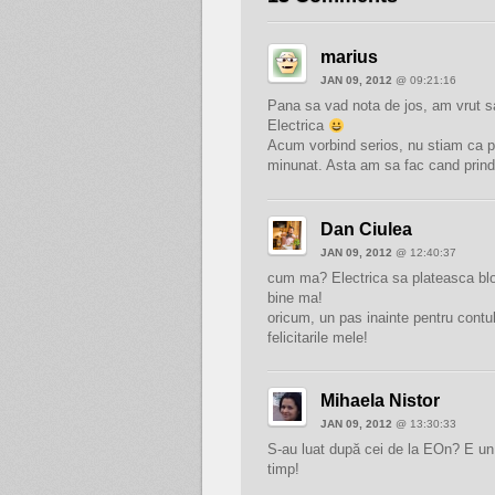
marius
JAN 09, 2012
@ 09:21:16
Pana sa vad nota de jos, am vrut sa
Electrica
Acum vorbind serios, nu stiam ca po
minunat. Asta am sa fac cand prin
Dan Ciulea
JAN 09, 2012
@ 12:40:37
cum ma? Electrica sa plateasca blog
bine ma!
oricum, un pas inainte pentru contul
felicitarile mele!
Mihaela Nistor
JAN 09, 2012
@ 13:30:33
S-au luat după cei de la EOn? E un 
timp!