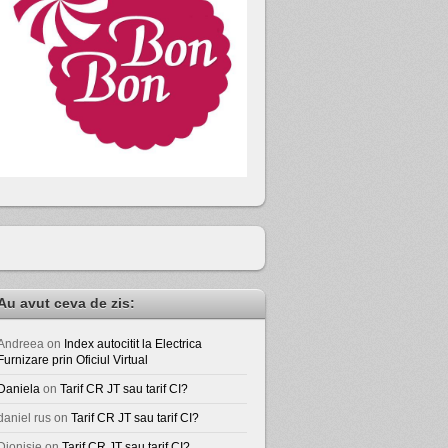
Au avut ceva de zis:
Andreea
on
Index autocitit la Electrica
Furnizare prin Oficiul Virtual
Daniela
on
Tarif CR JT sau tarif CI?
daniel rus
on
Tarif CR JT sau tarif CI?
Dionisie
on
Tarif CR JT sau tarif CI?