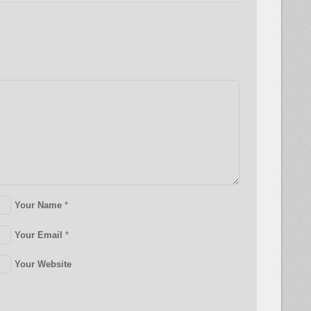
Your Name
*
Your Email
*
Your Website