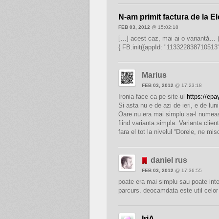
N-am primit factura de la El
FEB 03, 2012
@ 15:02:18
[…] acest caz, mai ai o variantă… (
{ FB.init({appId: "113322838710513"
Marius
FEB 03, 2012
@ 17:23:18
Ironia face ca pe site-ul
https://epa
Si asta nu e de azi de ieri, e de l
Oare nu era mai simplu sa-l numeas
fiind varianta simpla. Varianta clie
fara el tot la nivelul “Dorele, ne m
daniel rus
FEB 03, 2012
@ 17:36:55
poate era mai simplu sau poate inte
parcurs. deocamdata este util celor c
IriA