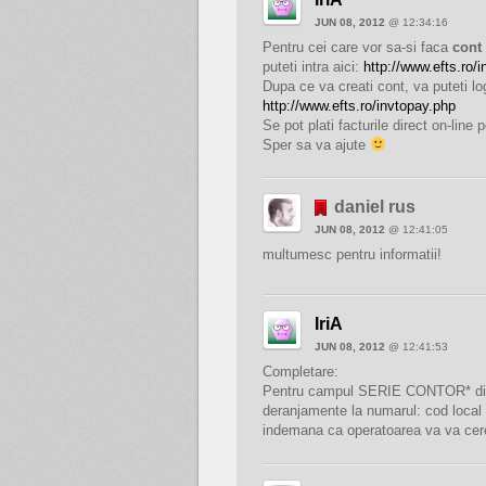
JUN 08, 2012
@ 12:34:16
Pentru cei care vor sa-si faca
cont 
puteti intra aici:
http://www.efts.ro/
Dupa ce va creati cont, va puteti l
http://www.efts.ro/invtopay.php
Se pot plati facturile direct on-line 
Sper sa va ajute
daniel rus
JUN 08, 2012
@ 12:41:05
multumesc pentru informatii!
IriA
JUN 08, 2012
@ 12:41:53
Completare:
Pentru campul SERIE CONTOR* din fo
deranjamente la numarul: cod local 
indemana ca operatoarea va va cer