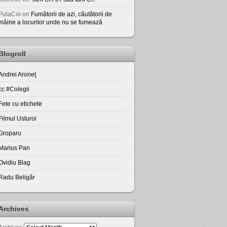
PulaCoi
on
Fumătorii de azi, căutătorii de
mâine a locurilor unde nu se fumează
Blogroll
Andrei Aroneţ
cc #Colegii
Fete cu etichete
Filmul Usturoi
Groparu
Marius Pan
Ovidiu Blag
Radu Beligăr
Archives