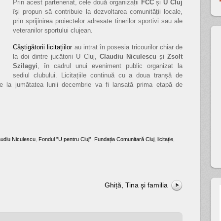
Prin acest parteneriat, cele două organizații
FCC
și
U Cluj
își propun să contribuie la dezvoltarea comunității locale,
prin sprijinirea proiectelor adresate tinerilor sportivi sau ale
veteranilor sportului clujean.
Câștigătorii licitațiilor
au intrat în posesia tricourilor chiar de
la doi dintre jucătorii U Cluj,
Claudiu Niculescu
și
Zsolt
Szilagyi
, în cadrul unui eveniment public organizat la
sediul clubului. Licitațiile continuă cu a doua tranșă de
pe la jumătatea lunii decembrie va fi lansată prima etapă de
audiu Niculescu
,
Fondul ”U pentru Cluj”
,
Fundația Comunitară Cluj
,
licitație
,
Ghiță, Tina şi familia