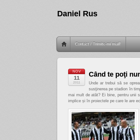
Daniel Rus
Contact / Trimite-mi mail!
NOV
Când te poţi nu
11
2011
Unde ar trebui să se opreas
susţinerea pe stadion în timp
mai mult de atât? Ei bine, pentru unii 
implice și în proiectele pe care le are e