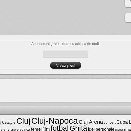
Abonament gratuit, doar cu adresa de mail:
Cluj-Napoca
Cluj
Cluj Arena
Cupa L
i
Cetăţuie
concert
fotbal
Ghiţă
film
femei
idei personale
na
maşini
de energie electrică