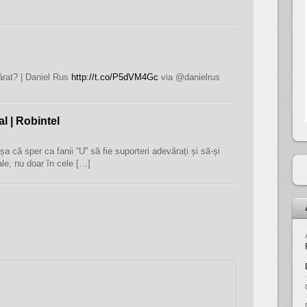
ărat? | Daniel Rus
http://t.co/P5dVM4Gc
via @danielrus
l | Robintel
a că sper ca fanii “U” să fie suporteri adevărați și să-și
iale, nu doar în cele […]