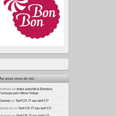
Au avut ceva de zis:
Andreea
on
Index autocitit la Electrica
Furnizare prin Oficiul Virtual
Daniela
on
Tarif CR JT sau tarif CI?
daniel rus
on
Tarif CR JT sau tarif CI?
Dionisie
on
Tarif CR JT sau tarif CI?