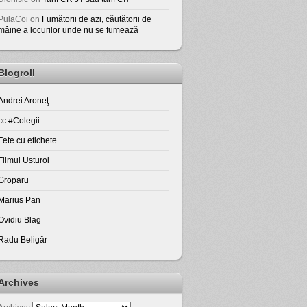
PulaCoi
on
Fumătorii de azi, căutătorii de
mâine a locurilor unde nu se fumează
Blogroll
Andrei Aroneţ
cc #Colegii
Fete cu etichete
Filmul Usturoi
Groparu
Marius Pan
Ovidiu Blag
Radu Beligăr
Archives