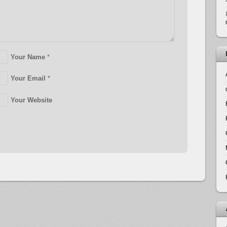
Your Name
*
Your Email
*
Your Website