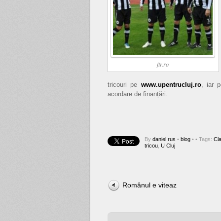
ftr.ro
tricouri pe
www.upentrucluj.ro
, iar 
acordare de finanțări.
By
daniel rus
•
blog
•
• Tags:
Cl
tricou
,
U Cluj
Românul e viteaz