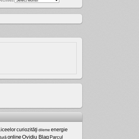
Archives
iceelor
curiozităţi
energie
dileme
online
Ovidiu Blag
Parcul
tură