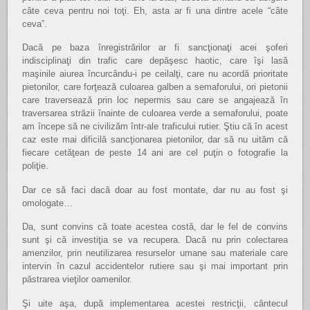
câte ceva pentru noi toţi. Eh, asta ar fi una dintre acele “câte
ceva”.
Dacă pe baza înregistrărilor ar fi sancţionaţi acei şoferi
indisciplinaţi din trafic care depăşesc haotic, care îşi lasă
maşinile aiurea încurcându-i pe ceilalţi, care nu acordă prioritate
pietonilor, care forţează culoarea galben a semaforului, ori pietonii
care traversează prin loc nepermis sau care se angajează în
traversarea străzii înainte de culoarea verde a semaforului, poate
am începe să ne civilizăm într-ale traficului rutier. Ştiu că în acest
caz este mai dificilă sancţionarea pietonilor, dar să nu uităm că
fiecare cetăţean de peste 14 ani are cel puţin o fotografie la
poliţie.
Dar ce să faci dacă doar au fost montate, dar nu au fost şi
omologate…
Da, sunt convins că toate acestea costă, dar le fel de convins
sunt şi că investiţia se va recupera. Dacă nu prin colectarea
amenzilor, prin neutilizarea resurselor umane sau materiale care
intervin în cazul accidentelor rutiere sau şi mai important prin
păstrarea vieţilor oamenilor.
Şi uite aşa, după implementarea acestei restricţii, cântecul