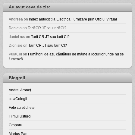
Au avut ceva de zis:
Andreea
on
Index autocitit la Electrica Furnizare prin Oficiul Virtual
Daniela
on
Tarif CR JT sau tarif CI?
daniel rus
on
Tarif CR JT sau tarif CI?
Dionisie
on
Tarif CR JT sau tarif CI?
PulaCoi
on
Fumătorii de azi, căutătorii de mâine a locurilor unde nu se
fumează
Blogroll
Andrei Aroneţ
cc #Colegii
Fete cu etichete
Filmul Usturoi
Groparu
Marius Pan