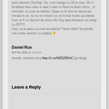
(vezi drumul Cluj-Dej). Da, vom merge cu 30 in oras, 50 in
localitate fara case si apoi ii dam in freza la drum intins…si
nemiram ca sunt accidente. Dupa ce te tine la viteza aia
minute in sir, sa nu ne miram ca vor fi mai multe accidente.
Cum ar fi ca drumul de iesire din Cluj spre Aeroport sa mergi
cu 30???
Crez ca le pasa ca sunt accidente? Niste idioti! Sa prinda
mai multe amenzi cu radarul
Daniel Rus
OCT 04, 2011
@ 10:49:23
trenule, masina mica
http://t.co/WZ6Z9OxC
[pe blog]
Leave a Reply