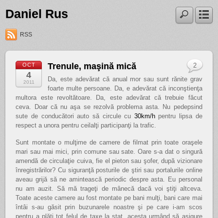
Daniel Rus
RSS
Trenule, maşină mică
OCT
2
4
Da, este adevărat că anual mor sau sunt rănite grav
2011
foarte multe persoane. Da, e adevărat că inconştienţa
multora este revoltătoare. Da, este adevărat că trebuie făcut
ceva. Doar că nu aşa se rezolvă problema asta. Nu pedepsind
sute de conducători auto să circule cu
30km/h
pentru lipsa de
respect a unora pentru ceilalţi participanţi la trafic.
Sunt montate o mulţime de camere de filmat prin toate oraşele
mari sau mai mici, prin comune sau sate. Oare s-a dat o singură
amendă de circulaţie cuiva, fie el pieton sau şofer, după vizionare
înregistrărilor? Cu siguranţă posturile de ştiri sau portalurile online
aveau grijă să ne amintească periodic despre asta. Eu personal
nu am auzit. Să mă trageţi de mânecă dacă voi ştiţi altceva.
Toate aceste camere au fost montate pe bani mulţi, bani care mai
întâi s-au găsit prin buzunarele noastre şi pe care i-am scos
pentru a plăti tot felul de taxe la stat, acesta urmând să asigure