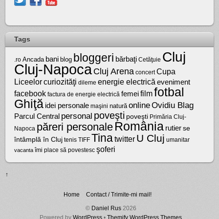
Tags
Cluj
bloggeri
bărbaţi
bani
Ancada
blog
.ro
Cetăţuie
Cluj-Napoca
Cluj Arena
Cupa
concert
Liceelor
curiozităţi
energie electrică
eveniment
dileme
fotbal
facebook
film
femei
factura de energie electrică
Ghiţă
online
Ovidiu Blag
idei personale
natură
maşini
poveşti
personal
Parcul Central
poveşti
Primăria Cluj-
România
păreri personale
rutier
se
Napoca
Tina
U Cluj
twitter
întâmplă în Cluj
tenis
umanitar
TIFF
şoferi
vacanta
îmi place să povestesc
↑
Home
Contact / Trimite-mi mail!
©
Daniel Rus
2026
Powered by
WordPress
•
Themify WordPress Themes