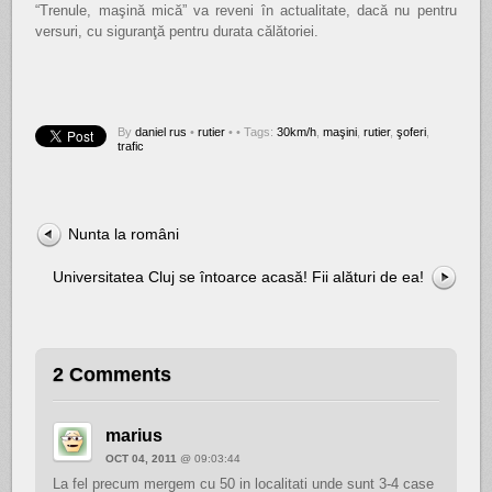
“Trenule, maşină mică” va reveni în actualitate, dacă nu pentru
versuri, cu siguranţă pentru durata călătoriei.
By
daniel rus
•
rutier
•
• Tags:
30km/h
,
maşini
,
rutier
,
şoferi
,
trafic
Nunta la români
Universitatea Cluj se întoarce acasă! Fii alături de ea!
2 Comments
marius
OCT 04, 2011
@ 09:03:44
La fel precum mergem cu 50 in localitati unde sunt 3-4 case