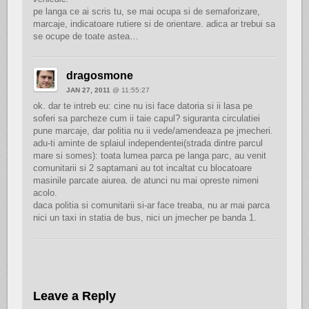
pe langa ce ai scris tu, se mai ocupa si de semaforizare,
marcaje, indicatoare rutiere si de orientare. adica ar trebui sa
se ocupe de toate astea…
dragosmone
JAN 27, 2011
@ 11:55:27
ok. dar te intreb eu: cine nu isi face datoria si ii lasa pe
soferi sa parcheze cum ii taie capul? siguranta circulatiei
pune marcaje, dar politia nu ii vede/amendeaza pe jmecheri.
adu-ti aminte de splaiul independentei(strada dintre parcul
mare si somes): toata lumea parca pe langa parc, au venit
comunitarii si 2 saptamani au tot incaltat cu blocatoare
masinile parcate aiurea. de atunci nu mai opreste nimeni
acolo.
daca politia si comunitarii si-ar face treaba, nu ar mai parca
nici un taxi in statia de bus, nici un jmecher pe banda 1.
Leave a Reply