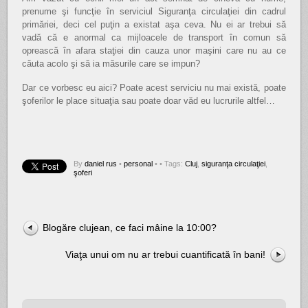
prenume şi funcţie în serviciul Siguranţa circulaţiei din cadrul
primăriei, deci cel puţin a existat aşa ceva. Nu ei ar trebui să
vadă că e anormal ca mijloacele de transport în comun să
oprească în afara staţiei din cauza unor maşini care nu au ce
căuta acolo şi să ia măsurile care se impun?
Dar ce vorbesc eu aici? Poate acest serviciu nu mai există, poate
şoferilor le place situaţia sau poate doar văd eu lucrurile altfel…
By
daniel rus
•
personal
•
• Tags:
Cluj
,
siguranţa circulaţiei
,
şoferi
Blogăre clujean, ce faci mâine la 10:00?
Viaţa unui om nu ar trebui cuantificată în bani!