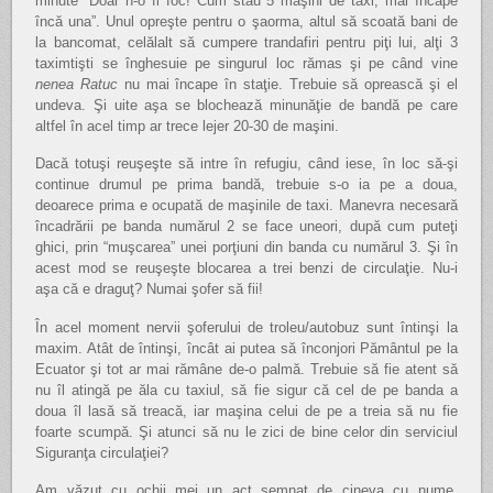
minute “Doar n-o fi foc! Cum stau 5 maşini de taxi, mai încape
încă una”. Unul opreşte pentru o şaorma, altul să scoată bani de
la bancomat, celălalt să cumpere trandafiri pentru piţi lui, alţi 3
taximtişti se înghesuie pe singurul loc rămas şi pe când vine
nenea Ratuc
nu mai încape în staţie. Trebuie să oprească şi el
undeva. Şi uite aşa se blochează minunăţie de bandă pe care
altfel în acel timp ar trece lejer 20-30 de maşini.
Dacă totuşi reuşeşte să intre în refugiu, când iese, în loc să-şi
continue drumul pe prima bandă, trebuie s-o ia pe a doua,
deoarece prima e ocupată de maşinile de taxi. Manevra necesară
încadrării pe banda numărul 2 se face uneori, după cum puteţi
ghici, prin “muşcarea” unei porţiuni din banda cu numărul 3. Şi în
acest mod se reuşeşte blocarea a trei benzi de circulaţie. Nu-i
aşa că e draguţ? Numai şofer să fii!
În acel moment nervii şoferului de troleu/autobuz sunt întinşi la
maxim. Atât de întinşi, încât ai putea să înconjori Pământul pe la
Ecuator şi tot ar mai rămâne de-o palmă. Trebuie să fie atent să
nu îl atingă pe ăla cu taxiul, să fie sigur că cel de pe banda a
doua îl lasă să treacă, iar maşina celui de pe a treia să nu fie
foarte scumpă. Şi atunci să nu le zici de bine celor din serviciul
Siguranţa circulaţiei?
Am văzut cu ochii mei un act semnat de cineva cu nume,