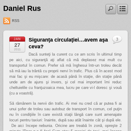
Daniel Rus
RSS
Siguranţa circulaţiei…avem aşa
JAN
3
27
ceva?
2011
Dacă sunteţi la curent cu ce am scris în ultimul timp
pe aici, cu siguranţă aţi aflat că mă deplasez mai mult cu
transportul în comun. Prefer să mă înghesui într-un troleu decât
să mă iau la trântă cu proprii nervi în trafic. Plus că în acest mod
mai fac şi eu mişcare: de acasă până în staţie, din staţie până
unde am de ajuns şi invers, şi cel mai important îmi reduc
cheltuielile cu franţuzoaica mea, lucru pe care vi-l doresc şi vouă
(cu a voastră).
Să rămânem la nervii din trafic. Ai mei nu cred că ar putea fi ai
unui şofer de troleu sau autobuz de transport în comun, cel puţin
nu în condiţiile în care există staţii lângă care sunt amenajate
locuri pentru taxiuri: înainte, după sau atât înainte cât şi după ele.
De aici începe nebunia. Oricine are treabă în zonă, opreşte 2