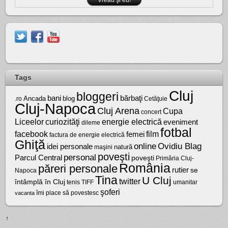
Tags
Cluj
bloggeri
bărbaţi
bani
Ancada
blog
.ro
Cetăţuie
Cluj-Napoca
Cluj Arena
Cupa
concert
Liceelor
curiozităţi
energie electrică
eveniment
dileme
fotbal
facebook
film
femei
factura de energie electrică
Ghiţă
online
Ovidiu Blag
idei personale
natură
maşini
poveşti
personal
Parcul Central
poveşti
Primăria Cluj-
România
păreri personale
rutier
se
Napoca
Tina
U Cluj
twitter
întâmplă în Cluj
tenis
umanitar
TIFF
şoferi
vacanta
îmi place să povestesc
↑