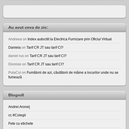
Au avut ceva de zis:
Andreea
on
Index autocitit la Electrica Furnizare prin Oficiul Virtual
Daniela
on
Tarif CR JT sau tarif CI?
daniel rus
on
Tarif CR JT sau tarif CI?
Dionisie
on
Tarif CR JT sau tarif CI?
PulaCoi
on
Fumătorii de azi, căutătorii de mâine a locurilor unde nu se
fumează
Blogroll
Andrei Aroneţ
cc #Colegii
Fete cu etichete