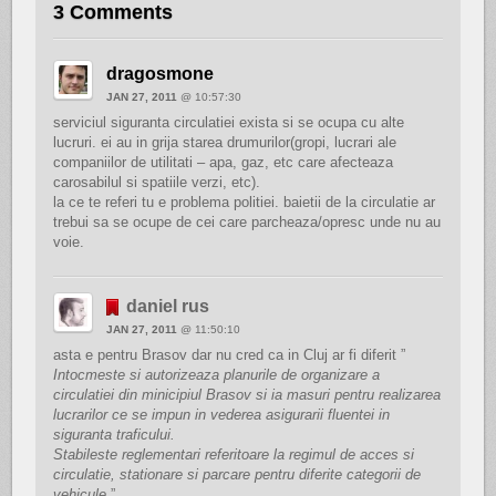
3 Comments
dragosmone
JAN 27, 2011
@ 10:57:30
serviciul siguranta circulatiei exista si se ocupa cu alte
lucruri. ei au in grija starea drumurilor(gropi, lucrari ale
companiilor de utilitati – apa, gaz, etc care afecteaza
carosabilul si spatiile verzi, etc).
la ce te referi tu e problema politiei. baietii de la circulatie ar
trebui sa se ocupe de cei care parcheaza/opresc unde nu au
voie.
daniel rus
JAN 27, 2011
@ 11:50:10
asta e pentru Brasov dar nu cred ca in Cluj ar fi diferit ”
Intocmeste si autorizeaza planurile de organizare a
circulatiei din minicipiul Brasov si ia masuri pentru realizarea
lucrarilor ce se impun in vederea asigurarii fluentei in
siguranta traficului.
Stabileste reglementari referitoare la regimul de acces si
circulatie, stationare si parcare pentru diferite categorii de
vehicule.
”