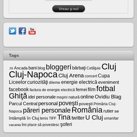
Tags
Cluj
bloggeri
bărbaţi
bani
Ancada
blog
.ro
Cetăţuie
Cluj-Napoca
Cluj Arena
Cupa
concert
Liceelor
curiozităţi
energie electrică
eveniment
dileme
fotbal
facebook
film
femei
factura de energie electrică
Ghiţă
online
Ovidiu Blag
idei personale
natură
maşini
poveşti
personal
Parcul Central
poveşti
Primăria Cluj-
România
păreri personale
rutier
se
Napoca
Tina
U Cluj
twitter
întâmplă în Cluj
tenis
umanitar
TIFF
şoferi
vacanta
îmi place să povestesc