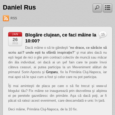
Daniel Rus
RSS
Blogăre clujean, ce faci mâine la
JAN
15
26
10:00?
2011
Dacă mâine o să te gândeşti “
no drace, ce sărăcie să
scriu azi? unde eşti tu sfântă inspiraţie?
” şi mai ales dacă nu
eşti legat de nici o glie prin contract colectiv de muncă sau măcar
din ăla individual, ori dacă ai un şef fain care te poate învoi
câteva ceasuri, ai putea participa la un Meveniment alături de
primarul Sorin Apostu şi
Groparu
, fix la Primăria Cluj-Napoca, iar
mai apoi să le spui cum a fost şi celor care nu pot participa.
Îţi mai aminteşti de placa pe care o să fie trecut şi www-ul
blogului tău? Fix mâine se inaugurează prin dezvelirea şi alipirea
ei pe peretele gazetăresc din primărie. Aşa că dacă poţi, ar fi
păcat să ratezi acest eveniment, care deocamdată e unic în ţară.
Deci mâine, Primăria Cluj-Napoca, de la 10 fix.