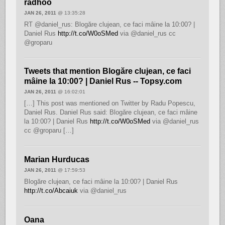
radhoo
JAN 26, 2011
@ 13:35:28
RT @daniel_rus: Blogăre clujean, ce faci mâine la 10:00? |
Daniel Rus
http://t.co/W0oSMed
via @daniel_rus cc
@groparu
Tweets that mention Blogăre clujean, ce faci
mâine la 10:00? | Daniel Rus -- Topsy.com
JAN 26, 2011
@ 16:02:01
[…] This post was mentioned on Twitter by Radu Popescu,
Daniel Rus. Daniel Rus said: Blogăre clujean, ce faci mâine
la 10:00? | Daniel Rus
http://t.co/W0oSMed
via @daniel_rus
cc @groparu […]
Marian Hurducas
JAN 26, 2011
@ 17:59:53
Blogăre clujean, ce faci mâine la 10:00? | Daniel Rus
http://t.co/Abcaiuk
via @daniel_rus
Oana