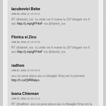
Iacubovici Bebe
JAN 26, 2011
@ 19:16:24
RT @daniel_rus: tu unde vei fi maine la 10? blogarii vor fi
aici
http://j.mp/gFF4oF
via @daniel_rus
Florica si Zicu
JAN 26, 2011
@ 19:25:56
RT @daniel_rus: tu unde vei fi maine la 10? blogarii vor fi
aici
http://j.mp/gFF4oF
via @daniel_rus
radhoo
JAN 27, 2011
@ 08:06:53
acu se pune placa aia cu bloagări #cluj eni la primarie
http://t.co/QWWalyo
Ioana Chiorean
JAN 27, 2011
@ 08:13:14
RT @radhoo: acu se pune placa aia cu bloagări #cluj eni la