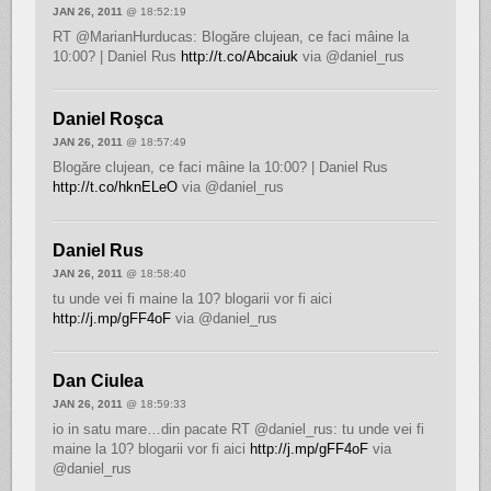
JAN 26, 2011
@ 18:52:19
RT @MarianHurducas: Blogăre clujean, ce faci mâine la
10:00? | Daniel Rus
http://t.co/Abcaiuk
via @daniel_rus
Daniel Roşca
JAN 26, 2011
@ 18:57:49
Blogăre clujean, ce faci mâine la 10:00? | Daniel Rus
http://t.co/hknELeO
via @daniel_rus
Daniel Rus
JAN 26, 2011
@ 18:58:40
tu unde vei fi maine la 10? blogarii vor fi aici
http://j.mp/gFF4oF
via @daniel_rus
Dan Ciulea
JAN 26, 2011
@ 18:59:33
io in satu mare…din pacate RT @daniel_rus: tu unde vei fi
maine la 10? blogarii vor fi aici
http://j.mp/gFF4oF
via
@daniel_rus