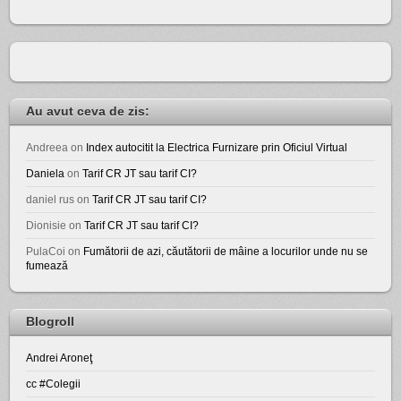
Au avut ceva de zis:
Andreea
on
Index autocitit la Electrica Furnizare prin Oficiul Virtual
Daniela
on
Tarif CR JT sau tarif CI?
daniel rus
on
Tarif CR JT sau tarif CI?
Dionisie
on
Tarif CR JT sau tarif CI?
PulaCoi
on
Fumătorii de azi, căutătorii de mâine a locurilor unde nu se
fumează
Blogroll
Andrei Aroneţ
cc #Colegii