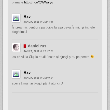
primarie
http://t.co/QWWalyo
Rzv
JAN 27, 2011
@ 22:44:56
Îs prea mic pentru a participa la aşa ceva.Îs mic şi într-ale
blogăritului
daniel rus
JAN 27, 2011
@ 22:47:21
las că vii la Cluj la studii înalte şi ajungi şi tu pe perete
Rzv
JAN 27, 2011
@ 22:49:14
sper să mai ţin blogul până atunci:D