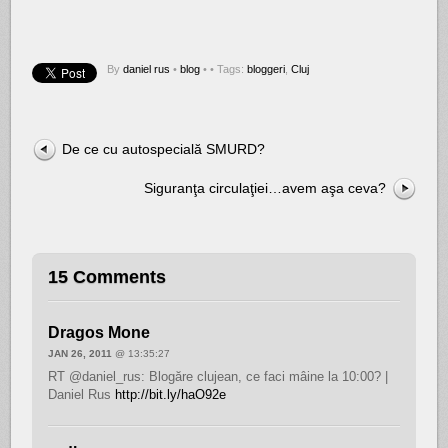
By
daniel rus
•
blog
•
• Tags:
bloggeri
,
Cluj
De ce cu autospecială SMURD?
Siguranţa circulaţiei…avem aşa ceva?
15 Comments
Dragos Mone
JAN 26, 2011
@ 13:35:27
RT @daniel_rus: Blogăre clujean, ce faci mâine la 10:00? |
Daniel Rus
http://bit.ly/haO92e