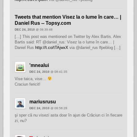
Tweets that mention Visez la o lume în care… |
Daniel Rus -- Topsy.com
DEC 24, 2010
@ 08:39:48
[…] This post was mentioned on Twitter by Alex Bartis. Alex
Bartis said: RT @daniel_rus: Visez la o lume în care… |
Daniel Rus
http://t.co/tTAjwxX
via @daniel_rus #peblog […]
'mnealui
DEC 24, 2010
@ 08:41:35
Vise taica, vise…
Craciun fericit!
mariusrusu
DEC 24, 2010
@ 08:56:28
şi sper că nu visezi asta doar în ajun de Crăciun ci în fiecare
zi, nu?