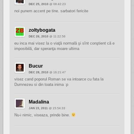
DEC 25, 2010
@ 08:42:23
noi punem accent pe tine. sarbatori fericite
zoltybogata
DEC 26, 2010
@ 11:22:56
eu inca mai visez la o viaţă normală şi sînt conştient că e
imposibilă, dar speranţa moare ultima
Bucur
DEC 28, 2010
@ 16:21:47
visez cand poporul Roman se va intoarce cu fata la
Dumnezeu si din toata inima :p
Madalina
JAN 15, 2011
@ 15:54:33
Nu-i nimic, viseaza, prinde bine.