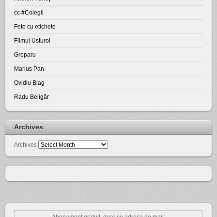
cc #Colegii
Fete cu etichete
Filmul Usturoi
Groparu
Marius Pan
Ovidiu Blag
Radu Beligăr
Archives
Archives
Abonament gratuit, doar cu adresa de mail: