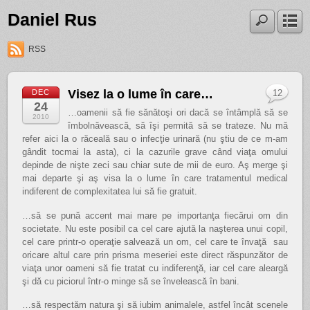
Daniel Rus
RSS
Visez la o lume în care…
DEC
12
24
…oamenii să fie sănătoşi ori dacă se întâmplă să se
2010
îmbolnăvească, să îşi permită să se trateze. Nu mă
refer aici la o răceală sau o infecţie urinară (nu ştiu de ce m-am
gândit tocmai la asta), ci la cazurile grave când viaţa omului
depinde de nişte zeci sau chiar sute de mii de euro. Aş merge şi
mai departe şi aş visa la o lume în care tratamentul medical
indiferent de complexitatea lui să fie gratuit.
…să se pună accent mai mare pe importanţa fiecărui om din
societate. Nu este posibil ca cel care ajută la naşterea unui copil,
cel care printr-o operaţie salvează un om, cel care te învaţă sau
oricare altul care prin prisma meseriei este direct răspunzător de
viaţa unor oameni să fie tratat cu indiferenţă, iar cel care aleargă
şi dă cu piciorul într-o minge să se învelească în bani.
…să respectăm natura şi să iubim animalele, astfel încât scenele