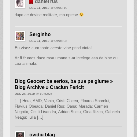
daniel rus
DEC 24, 2010
@ 09:03:10
dupa ce devine realitate, ma opresc
Serginho
DEC 24, 2010
@ 09:08:08
Eu visez cum toate aceste vise prind viata!
Ar fi frumos daca rasa umana s-ar intelege asa de bine cu
cea animala.
Blog Geocer: ba serios, ba pus pe glume »
Blog Archive » Craciun Fericit
DEC 24, 2010
@ 10:52:25
[…] Hera; AMD; Vania; Cristi Cocea; Floarea Soarelui;
Flavius Obeada; Daniel Rus; Oana; Marada; Carmen
Negoita; Cristi Lisandru; Adrian Suciu; Gina Rizea; Gabriela
Neagu; Iulia […]
ovidiu blag