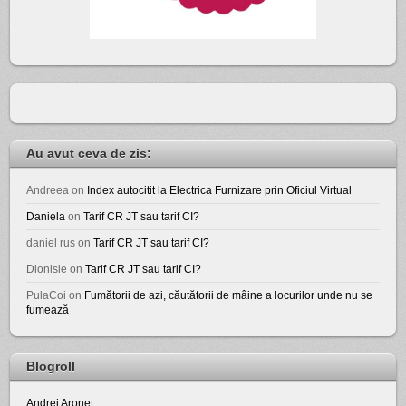
Au avut ceva de zis:
Andreea
on
Index autocitit la Electrica Furnizare prin Oficiul Virtual
Daniela
on
Tarif CR JT sau tarif CI?
daniel rus
on
Tarif CR JT sau tarif CI?
Dionisie
on
Tarif CR JT sau tarif CI?
PulaCoi
on
Fumătorii de azi, căutătorii de mâine a locurilor unde nu se
fumează
Blogroll
Andrei Aroneţ