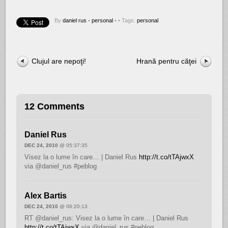
By
daniel rus
•
personal
•
• Tags:
personal
Clujul are nepoţi!
Hrană pentru căţei
12 Comments
Daniel Rus
DEC 24, 2010
@ 05:37:35
Visez la o lume în care… | Daniel Rus
http://t.co/tTAjwxX
via @daniel_rus #peblog
Alex Bartis
DEC 24, 2010
@ 06:20:13
RT @daniel_rus: Visez la o lume în care… | Daniel Rus
http://t.co/tTAjwxX
via @daniel_rus #peblog