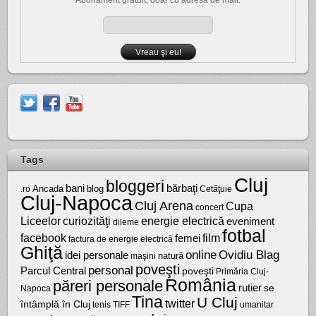
Tags
Cluj
bloggeri
bărbaţi
bani
Ancada
blog
.ro
Cetăţuie
Cluj-Napoca
Cluj Arena
Cupa
concert
Liceelor
curiozităţi
energie electrică
eveniment
dileme
fotbal
facebook
film
femei
factura de energie electrică
Ghiţă
online
Ovidiu Blag
idei personale
natură
maşini
poveşti
personal
Parcul Central
poveşti
Primăria Cluj-
România
păreri personale
rutier
se
Napoca
Tina
U Cluj
twitter
întâmplă în Cluj
tenis
umanitar
TIFF