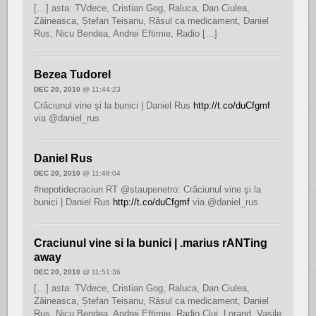
[…] asta: TVdece, Cristian Gog, Raluca, Dan Ciulea,
Zăineasca, Ștefan Teișanu, Râsul ca medicament, Daniel
Rus, Nicu Bendea, Andrei Eftimie, Radio […]
Bezea Tudorel
DEC 20, 2010
@ 11:44:23
Crăciunul vine şi la bunici | Daniel Rus
http://t.co/duCfgmf
via @daniel_rus
Daniel Rus
DEC 20, 2010
@ 11:46:04
#nepotidecraciun RT @staupenetro: Crăciunul vine şi la
bunici | Daniel Rus
http://t.co/duCfgmf
via @daniel_rus
Craciunul vine si la bunici | .marius rANTing
away
DEC 20, 2010
@ 11:51:36
[…] asta: TVdece, Cristian Gog, Raluca, Dan Ciulea,
Zăineasca, Ștefan Teișanu, Râsul ca medicament, Daniel
Rus, Nicu Bendea, Andrei Eftimie, Radio Cluj, Lorand, Vasile