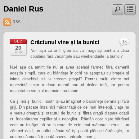
Daniel Rus
RSS
Crăciunul vine şi la bunici
DEC
18
20
Nu-i aşa că ar fi greu să vă imaginaţi pentru o clipă
2010
copilăria fără vacanţele sau weekendurile la bunici?
Nu-i aşa că amintirile nu ar avea acelaşi farmec fără oamenii
aceştia simpli, care cu blândeţe în ochi ne aşteptau cu braţele şi
inima deschisă să le trecem pragul? Pentru mulţi dintre noi
reprezintă chiar a doua mamă sau al doilea tată, iar pentru
majoritatea simplul mamaie sau tataie.
Ca şi noi şi bunicii nostri şi-au imaginat o bătrâneţe demnă şi fără
griji. Din păcate însă nici măcar faţă de cei mai întelepţi, viaţa nu
e mereu dreaptă şi statutul de bunic şi fiinţă dragă dispare odată
cu îndepărtarea copiilor şi a nepoţilor. Rămân doar nişte bătrânei
care au învăţat să se bucure de cele mai
mărunte
lucruri: un
zâmbet cald, un suflet căruia să îşi poată plânge bătrâneţile, o
ureche căreia să îi poată povesti vitejiile tinereţii.