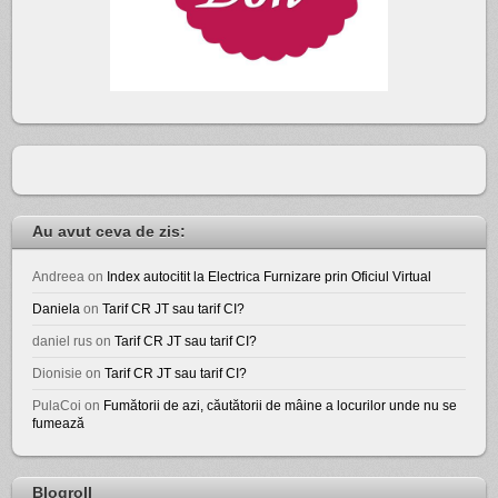
Au avut ceva de zis:
Andreea
on
Index autocitit la Electrica Furnizare prin Oficiul Virtual
Daniela
on
Tarif CR JT sau tarif CI?
daniel rus
on
Tarif CR JT sau tarif CI?
Dionisie
on
Tarif CR JT sau tarif CI?
PulaCoi
on
Fumătorii de azi, căutătorii de mâine a locurilor unde nu se
fumează
Blogroll