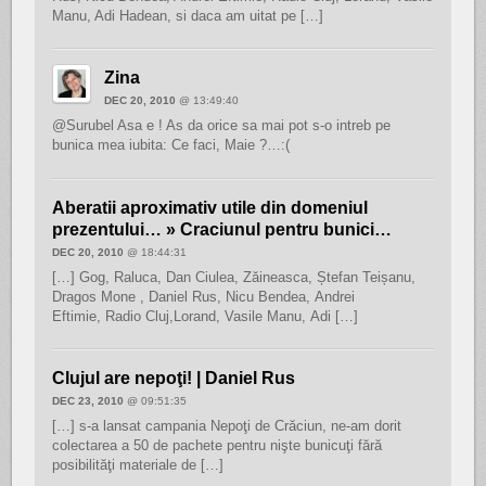
Manu, Adi Hadean, si daca am uitat pe […]
Zina
DEC 20, 2010
@ 13:49:40
@Surubel Asa e ! As da orice sa mai pot s-o intreb pe
bunica mea iubita: Ce faci, Maie ?…:(
Aberatii aproximativ utile din domeniul
prezentului… » Craciunul pentru bunici…
DEC 20, 2010
@ 18:44:31
[…] Gog, Raluca, Dan Ciulea, Zăineasca, Ștefan Teișanu,
Dragos Mone , Daniel Rus, Nicu Bendea, Andrei
Eftimie, Radio Cluj,Lorand, Vasile Manu, Adi […]
Clujul are nepoţi! | Daniel Rus
DEC 23, 2010
@ 09:51:35
[…] s-a lansat campania Nepoţi de Crăciun, ne-am dorit
colectarea a 50 de pachete pentru nişte bunicuţi fără
posibilităţi materiale de […]