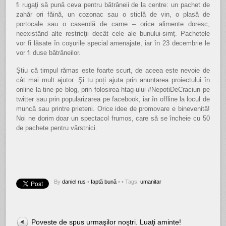
fi rugaţi să pună ceva pentru bătrâneii de la centre: un pachet de
zahăr ori făină, un cozonac sau o sticlă de vin, o plasă de
portocale sau o caserolă de carne – orice alimente doresc,
neexistând alte restricţii decât cele ale bunului-simţ. Pachetele
vor fi lăsate în coşurile special amenajate, iar în 23 decembrie le
vor fi duse bătrâneilor.
Știu că timpul rămas este foarte scurt, de aceea este nevoie de
cât mai mult ajutor. Şi tu poți ajuta prin anunțarea proiectului în
online la tine pe blog, prin folosirea htag-ului #NepotiDeCraciun pe
twitter sau prin popularizarea pe facebook, iar în offline la locul de
muncă sau printre prieteni. Orice idee de promovare e binevenită!
Noi ne dorim doar un spectacol frumos, care să se încheie cu 50
de pachete pentru vârstnici.
By
daniel rus
•
faptă bună
•
• Tags:
umanitar
Poveste de spus urmaşilor noştri. Luaţi aminte!