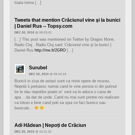
toata inima […]
Tweets that mention Crăciunul vine şi la bunici
| Daniel Rus -- Topsy.com
DEC 20, 2010
@ 09:03:01
[…] This post was mentioned on Twitter by Dragos Mone,
Radio Cluj . Radio Cluj said: Crăciunul vine şi la bunici |
Daniel Rus
http://me.lt/2GRO
[…]
Surubel
DEC 20, 2010
@ 09:24:19
Bunicii in ziua de astazi sunt ca niste opere de muzeu.
Nepotii ii pretuiesc numai cand le vine pensia si din putinul
lor le dau nepotilor poate or` veni sa le aduca o cana de
apa….da dar de unde..Cand nu mai sunt printre noi realizam
ca totusi e bine cand poti sa spui ce faci bunico sau
bunicule…
Adi Hădean | Nepoți de Crăciun
DEC 20, 2010
@ 10:11:32