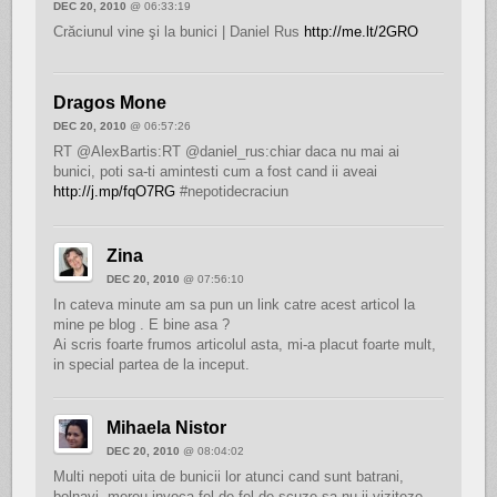
DEC 20, 2010
@ 06:33:19
Crăciunul vine şi la bunici | Daniel Rus
http://me.lt/2GRO
Dragos Mone
DEC 20, 2010
@ 06:57:26
RT @AlexBartis:RT @daniel_rus:chiar daca nu mai ai
bunici, poti sa-ti amintesti cum a fost cand ii aveai
http://j.mp/fqO7RG
#nepotidecraciun
Zina
DEC 20, 2010
@ 07:56:10
In cateva minute am sa pun un link catre acest articol la
mine pe blog . E bine asa ?
Ai scris foarte frumos articolul asta, mi-a placut foarte mult,
in special partea de la inceput.
Mihaela Nistor
DEC 20, 2010
@ 08:04:02
Multi nepoti uita de bunicii lor atunci cand sunt batrani,
bolnavi, mereu invoca fel de fel de scuze sa nu ii viziteze.