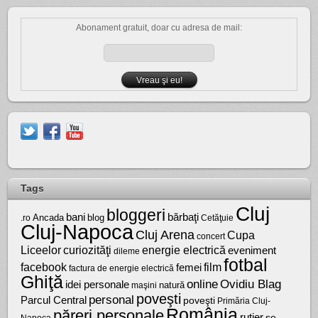
Abonament gratuit, doar cu adresa de mail:
Tags
Cluj
bloggeri
bărbaţi
bani
Ancada
blog
.ro
Cetăţuie
Cluj-Napoca
Cluj Arena
Cupa
concert
Liceelor
curiozităţi
energie electrică
eveniment
dileme
fotbal
facebook
film
femei
factura de energie electrică
Ghiţă
online
Ovidiu Blag
idei personale
natură
maşini
poveşti
personal
Parcul Central
poveşti
Primăria Cluj-
România
păreri personale
rutier
se
Napoca