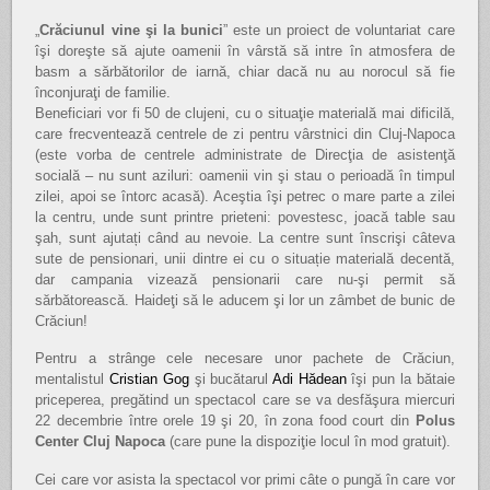
„
Crăciunul vine şi la bunici
” este un proiect de voluntariat care
îşi doreşte să ajute oamenii în vârstă să intre în atmosfera de
basm a sărbătorilor de iarnă, chiar dacă nu au norocul să fie
înconjuraţi de familie.
Beneficiari vor fi 50 de clujeni, cu o situaţie materială mai dificilă,
care frecventează centrele de zi pentru vârstnici din Cluj-Napoca
(este vorba de centrele administrate de Direcţia de asistenţă
socială – nu sunt aziluri: oamenii vin şi stau o perioadă în timpul
zilei, apoi se întorc acasă). Aceştia îşi petrec o mare parte a zilei
la centru, unde sunt printre prieteni: povestesc, joacă table sau
şah, sunt ajutați când au nevoie. La centre sunt înscrişi câteva
sute de pensionari, unii dintre ei cu o situație materială decentă,
dar campania vizează pensionarii care nu-şi permit să
sărbătorească. Haideţi să le aducem şi lor un zâmbet de bunic de
Crăciun!
Pentru a strânge cele necesare unor pachete de Crăciun,
mentalistul
Cristian Gog
şi bucătarul
Adi Hădean
îşi pun la bătaie
priceperea, pregătind un spectacol care se va desfăşura miercuri
22 decembrie între orele 19 şi 20, în zona food court din
Polus
Center Cluj Napoca
(care pune la dispoziţie locul în mod gratuit).
Cei care vor asista la spectacol vor primi câte o pungă în care vor