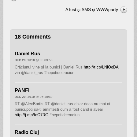
A fost şi SMS şi WWWparty
18 Comments
Daniel Rus
DEC 20, 2010
@ 05:09:50
Crăciunul vine şi la bunici | Daniel Rus
http://t.co/LNlOoDA
via @daniel_rus #nepotidecraciun
PANFI
DEC 20, 2010
@ 06:18:49
RT @AlexBartis RT @daniel_rus:chiar daca nu mai ai
bunici,poti sa-ti amintesti cum a fost cand ii aveai
http://j.mp/fqO7RG
#nepotidecraciun
Radio Cluj