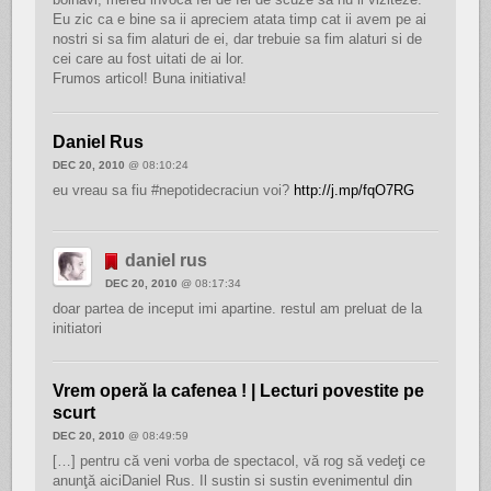
Eu zic ca e bine sa ii apreciem atata timp cat ii avem pe ai
nostri si sa fim alaturi de ei, dar trebuie sa fim alaturi si de
cei care au fost uitati de ai lor.
Frumos articol! Buna initiativa!
Daniel Rus
DEC 20, 2010
@ 08:10:24
eu vreau sa fiu #nepotidecraciun voi?
http://j.mp/fqO7RG
daniel rus
DEC 20, 2010
@ 08:17:34
doar partea de inceput imi apartine. restul am preluat de la
initiatori
Vrem operă la cafenea ! | Lecturi povestite pe
scurt
DEC 20, 2010
@ 08:49:59
[…] pentru că veni vorba de spectacol, vă rog să vedeţi ce
anunţă aiciDaniel Rus. Il sustin si sustin evenimentul din