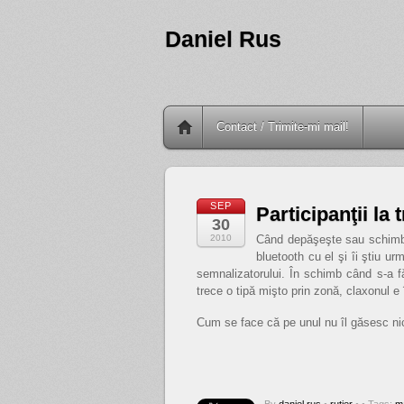
Daniel Rus
Contact / Trimite-mi mail!
SEP
Participanţii la t
30
2010
Când depăşeşte sau schimbă
bluetooth cu el şi îi ştiu 
semnalizatorului. În schimb când s-a f
trece o tipă mişto prin zonă, claxonul e î
Cum se face că pe unul nu îl găsesc nici