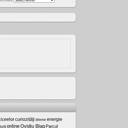
Archives
iceelor
curiozităţi
energie
dileme
online
Ovidiu Blag
Parcul
tură