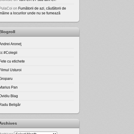
PulaCoi
on
Fumătorii de azi, căutătorii de
mâine a locurilor unde nu se fumează
Blogroll
Andrei Aroneţ
cc #Colegii
Fete cu etichete
Filmul Usturoi
Groparu
Marius Pan
Ovidiu Blag
Radu Beligăr
Archives