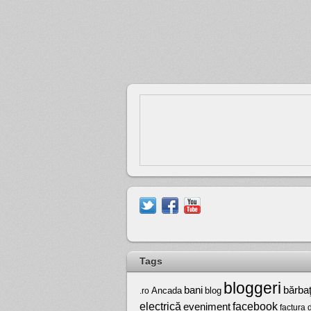
Tags
bloggeri
bărbaţ
bani
Ancada
blog
.ro
electrică
facebook
eveniment
factura 