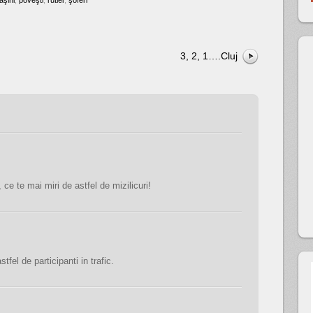
aşini
,
poveşti
,
rutier
,
şoferi
3, 2, 1….Cluj
ce te mai miri de astfel de mizilicuri!
fel de participanti in trafic.