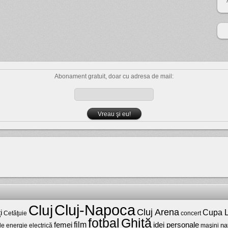
Abonament gratuit, doar cu adresa de mail:
Cluj-Napoca
Cluj
Cluj Arena
Cupa L
i
Cetăţuie
concert
fotbal
Ghiţă
film
femei
idei personale
na
maşini
de energie electrică