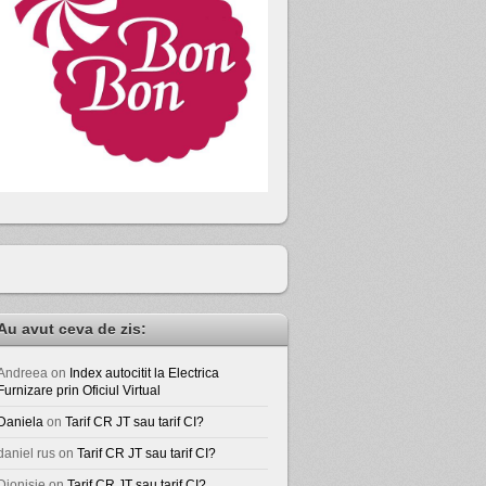
Au avut ceva de zis:
Andreea
on
Index autocitit la Electrica
Furnizare prin Oficiul Virtual
Daniela
on
Tarif CR JT sau tarif CI?
daniel rus
on
Tarif CR JT sau tarif CI?
Dionisie
on
Tarif CR JT sau tarif CI?