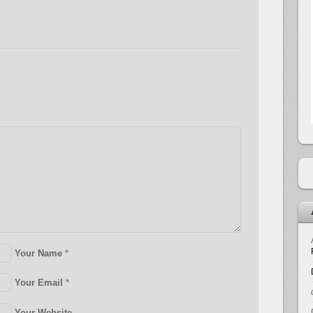
Your Name
*
Your Email
*
Your Website