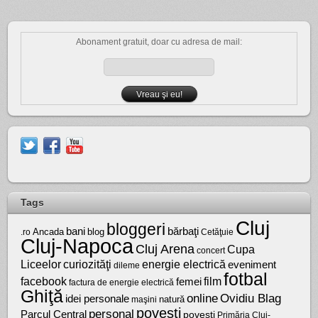
Abonament gratuit, doar cu adresa de mail:
Tags
Cluj
bloggeri
bărbaţi
bani
Ancada
blog
.ro
Cetăţuie
Cluj-Napoca
Cluj Arena
Cupa
concert
Liceelor
curiozităţi
energie electrică
eveniment
dileme
fotbal
facebook
film
femei
factura de energie electrică
Ghiţă
online
Ovidiu Blag
idei personale
natură
maşini
poveşti
personal
Parcul Central
poveşti
Primăria Cluj-