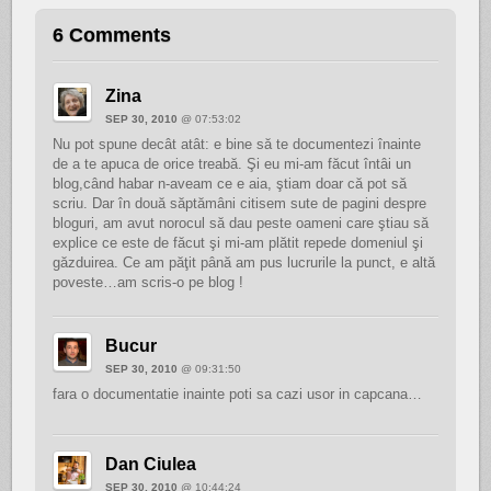
6 Comments
Zina
SEP 30, 2010
@ 07:53:02
Nu pot spune decât atât: e bine să te documentezi înainte
de a te apuca de orice treabă. Şi eu mi-am făcut întâi un
blog,când habar n-aveam ce e aia, ştiam doar că pot să
scriu. Dar în două săptămâni citisem sute de pagini despre
bloguri, am avut norocul să dau peste oameni care ştiau să
explice ce este de făcut şi mi-am plătit repede domeniul şi
găzduirea. Ce am păţit până am pus lucrurile la punct, e altă
poveste…am scris-o pe blog !
Bucur
SEP 30, 2010
@ 09:31:50
fara o documentatie inainte poti sa cazi usor in capcana…
Dan Ciulea
SEP 30, 2010
@ 10:44:24