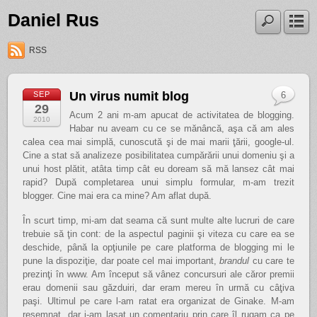
Daniel Rus
RSS
Un virus numit blog
SEP
6
29
Acum 2 ani m-am apucat de activitatea de blogging.
2010
Habar nu aveam cu ce se mănâncă, aşa că am ales
calea cea mai simplă, cunoscută şi de mai marii ţării, google-ul.
Cine a stat să analizeze posibilitatea cumpărării unui domeniu şi a
unui host plătit, atâta timp cât eu doream să mă lansez cât mai
rapid? După completarea unui simplu formular, m-am trezit
blogger. Cine mai era ca mine? Am aflat după.
În scurt timp, mi-am dat seama că sunt multe alte lucruri de care
trebuie să ţin cont: de la aspectul paginii şi viteza cu care ea se
deschide, până la opţiunile pe care platforma de blogging mi le
pune la dispoziţie, dar poate cel mai important,
brandul
cu care te
prezinţi în www. Am început să vânez concursuri ale căror premii
erau domenii sau găzduiri, dar eram mereu în urmă cu câţiva
paşi. Ultimul pe care l-am ratat era organizat de Ginake. M-am
resemnat, dar i-am lasat un comentariu prin care îl rugam ca pe