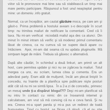
viitor să le promoveze mai bine sau să stabilească un timp mai
mare pentru participare. Răspunsul a fost unul neaşteptat pentru
mine: un domeniu .info gratuit.
Normal, ca un începător, am cautat
găzduire
moca, pe care am şi
găsit-o. Prima problemă a hostului aveam s-o descopăr în scurt
timp: nu trimitea mailuri de notificare la comentarii. Cred că îi
taxa. Nu mi-am verificat niciodată mailul aşa des ca atunci. Din
minut în minut intram să verific şi să moderez primul comentariu
lăsat de cineva, ca nu cumva să se supere dacă apare cu
întârziere. Apoi, mi-am dat seama că nu updata pluginurile. Mă
simţeam legat de mâini. Trebuia să găsesc o alternativă.
După alte căutări, în schimbul a două linkuri, am primit un alt
host, care permitea update şi nici nu se zgârcea la mailuri. Totul
mergea ca uns, eu scriam, lumea citea şi comenta. Era un
adevărat party. Eram atât de mulţumit, încât am plecat liniştit în
concediu, nu înainte de a planifica spre publicare nişte posturi
atât cât să nu mi se simtă lipsa. În a 2-a zi de concediu, primesc
un mesaj
unde ţi-a dispărut blogul?!?
Deşi mi-am planificat să
nu intru în contact cu nimic din ce înseamnă internet şi
calculatoare, am vrut să mă conving că nu e ceva farsă. Şi nu
era. Cineva mi-a spart parola şi mi-a pus un redirect de toată
frumuseţea. Tipul cu hostul, se făcea că plouă, că el nu ştie