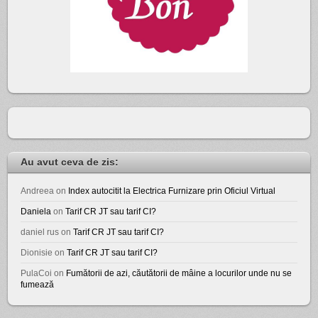
Au avut ceva de zis:
Andreea
on
Index autocitit la Electrica Furnizare prin Oficiul Virtual
Daniela
on
Tarif CR JT sau tarif CI?
daniel rus
on
Tarif CR JT sau tarif CI?
Dionisie
on
Tarif CR JT sau tarif CI?
PulaCoi
on
Fumătorii de azi, căutătorii de mâine a locurilor unde nu se
fumează