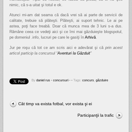
nimic, că s-a uitat şi totul e ok.
Atunci mi-am dat seama că dacă vrei să ai parte de servicii de
calitate, trebuie să plăteşti. Plăteşti, ai suport tehnic. Le ai pe
astea, poţi face treabă. Doar că munca mea de 3 luni s-a dus.
Rămâne ceea ce vedeţi aici şi ce îmi mai găzduieşte blogspotul,
pe domeniul .info, lucruri pe care le gasiţi în
Arhivă
.
Jur pe roşu că tot ce am scris aici e adevărat şi că
prin acest
articol particip la concursul “
Aventuri la Găzduit
”
By
daniel rus
•
concursuri
•
• Tags:
concurs
,
găzduire
Cât timp va exista fotbal, vor exista şi ei
Participanţii la trafic