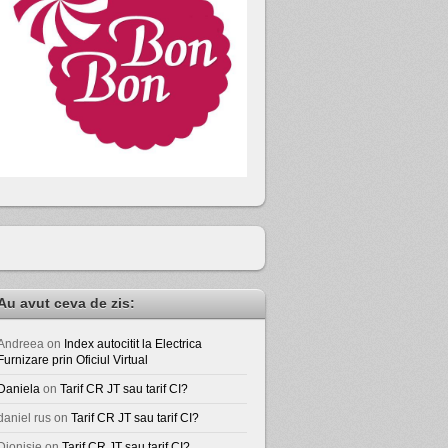
Au avut ceva de zis:
Andreea
on
Index autocitit la Electrica
Furnizare prin Oficiul Virtual
Daniela
on
Tarif CR JT sau tarif CI?
daniel rus
on
Tarif CR JT sau tarif CI?
Dionisie
on
Tarif CR JT sau tarif CI?