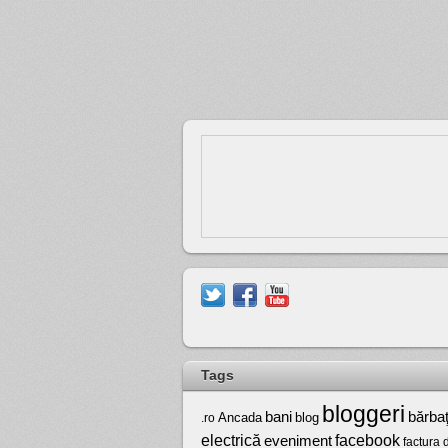
Tags
bloggeri
bărbaţ
bani
Ancada
blog
.ro
electrică
facebook
eveniment
factura 