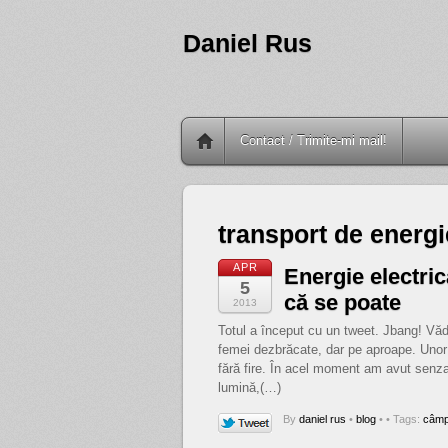
Daniel Rus
Contact / Trimite-mi mail!
transport de energi
APR
Energie electric
5
că se poate
2013
Totul a început cu un tweet. Jbang! Văd
femei dezbrăcate, dar pe aproape. Unor e
fără fire. În acel moment am avut senzaț
lumină,(…)
By
daniel rus
•
blog
•
• Tags:
câmp