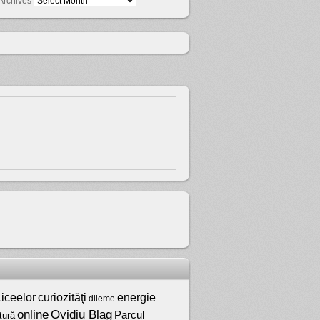
Archives
iceelor
curiozităţi
energie
dileme
online
Ovidiu Blag
Parcul
tură