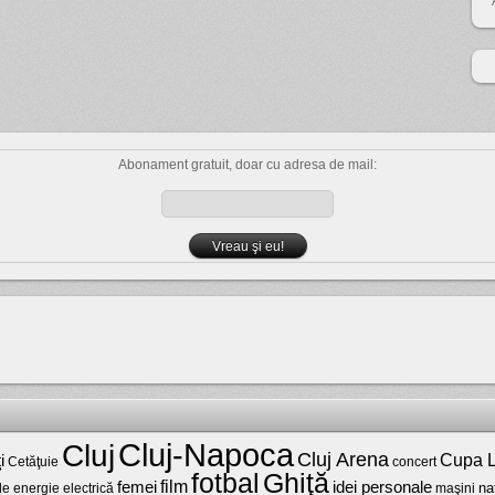
Abonament gratuit, doar cu adresa de mail:
Cluj-Napoca
Cluj
Cluj Arena
Cupa L
i
Cetăţuie
concert
fotbal
Ghiţă
film
femei
idei personale
na
maşini
de energie electrică