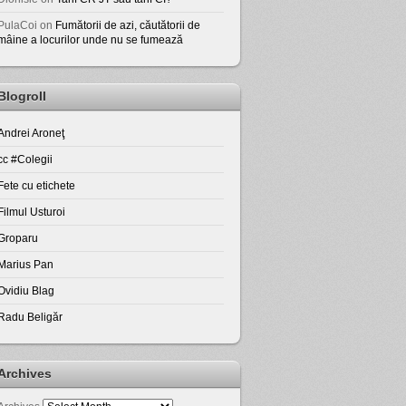
PulaCoi
on
Fumătorii de azi, căutătorii de
mâine a locurilor unde nu se fumează
Blogroll
Andrei Aroneţ
cc #Colegii
Fete cu etichete
Filmul Usturoi
Groparu
Marius Pan
Ovidiu Blag
Radu Beligăr
Archives