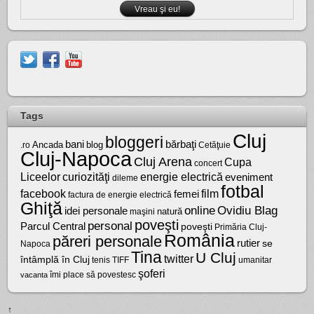
Tags
Cluj
bloggeri
bărbaţi
bani
Ancada
blog
.ro
Cetăţuie
Cluj-Napoca
Cluj Arena
Cupa
concert
Liceelor
curiozităţi
energie electrică
eveniment
dileme
fotbal
facebook
film
femei
factura de energie electrică
Ghiţă
online
Ovidiu Blag
idei personale
natură
maşini
poveşti
personal
Parcul Central
poveşti
Primăria Cluj-
România
păreri personale
rutier
se
Napoca
Tina
U Cluj
twitter
întâmplă în Cluj
tenis
umanitar
TIFF
şoferi
vacanta
îmi place să povestesc
↑