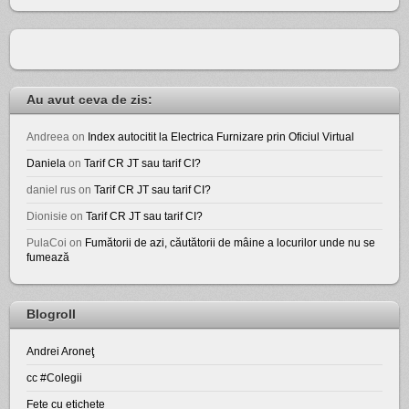
Au avut ceva de zis:
Andreea
on
Index autocitit la Electrica Furnizare prin Oficiul Virtual
Daniela
on
Tarif CR JT sau tarif CI?
daniel rus
on
Tarif CR JT sau tarif CI?
Dionisie
on
Tarif CR JT sau tarif CI?
PulaCoi
on
Fumătorii de azi, căutătorii de mâine a locurilor unde nu se
fumează
Blogroll
Andrei Aroneţ
cc #Colegii
Fete cu etichete