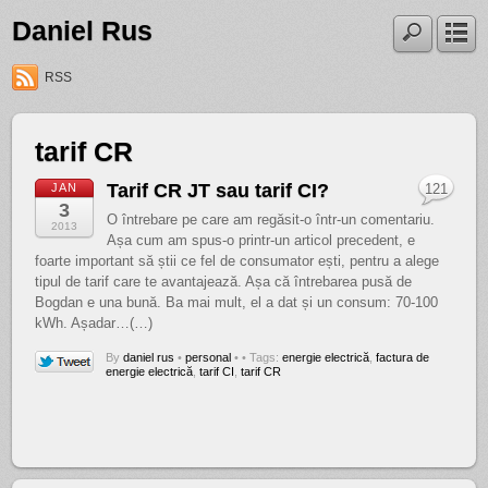
Daniel Rus
RSS
tarif CR
Tarif CR JT sau tarif CI?
JAN
121
3
O întrebare pe care am regăsit-o într-un comentariu.
2013
Așa cum am spus-o printr-un articol precedent, e
foarte important să știi ce fel de consumator ești, pentru a alege
tipul de tarif care te avantajează. Așa că întrebarea pusă de
Bogdan e una bună. Ba mai mult, el a dat și un consum: 70-100
kWh. Așadar…(…)
By
daniel rus
•
personal
•
• Tags:
energie electrică
,
factura de
energie electrică
,
tarif CI
,
tarif CR