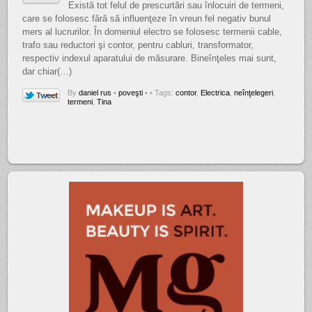
Există tot felul de prescurtări sau înlocuiri de termeni,
care se folosesc fără să influenţeze în vreun fel negativ bunul
mers al lucrurilor. În domeniul electro se folosesc termenii cable,
trafo sau reductori şi contor, pentru cabluri, transformator,
respectiv indexul aparatului de măsurare. Bineînţeles mai sunt,
dar chiar(…)
By
daniel rus
•
poveşti
•
• Tags:
contor
,
Electrica
,
neînţelegeri
,
termeni
,
Tina