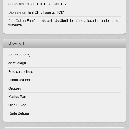
daniel rus
on
Tarif CR JT sau tarif CI?
Dionisie
on
Tarif CR JT sau tarif CI?
PulaCoi
on
Fumătorii de azi, căutătorii de mâine a locurilor unde nu se
fumează
Blogroll
Andrei Aroneţ
cc #Colegii
Fete cu etichete
Filmul Usturoi
Groparu
Marius Pan
Ovidiu Blag
Radu Beligăr