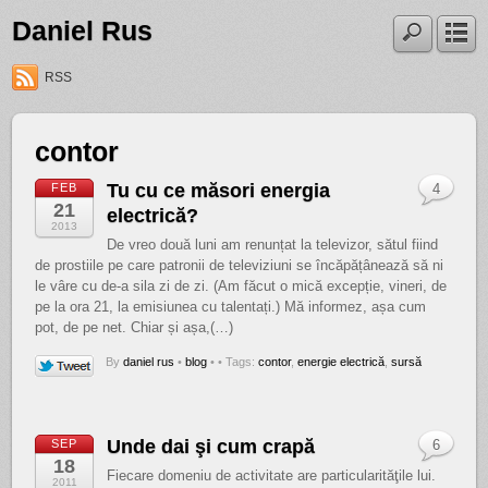
Daniel Rus
RSS
contor
Tu cu ce măsori energia
FEB
4
21
electrică?
2013
De vreo două luni am renunțat la televizor, sătul fiind
de prostiile pe care patronii de televiziuni se încăpățânează să ni
le vâre cu de-a sila zi de zi. (Am făcut o mică excepție, vineri, de
pe la ora 21, la emisiunea cu talentați.) Mă informez, așa cum
pot, de pe net. Chiar și așa,(…)
By
daniel rus
•
blog
•
• Tags:
contor
,
energie electrică
,
sursă
Unde dai şi cum crapă
SEP
6
18
Fiecare domeniu de activitate are particularităţile lui.
2011