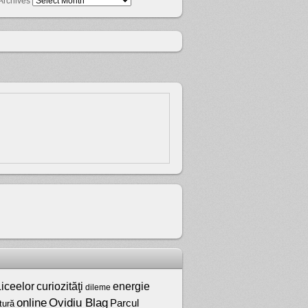
Archives
iceelor
curiozităţi
energie
dileme
online
Ovidiu Blag
Parcul
tură