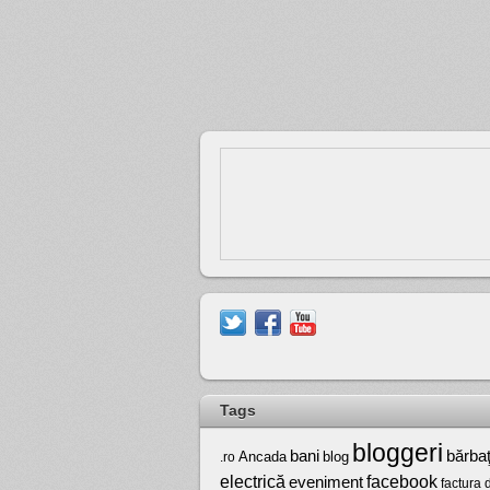
Tags
bloggeri
bărbaţ
bani
Ancada
blog
.ro
electrică
facebook
eveniment
factura 