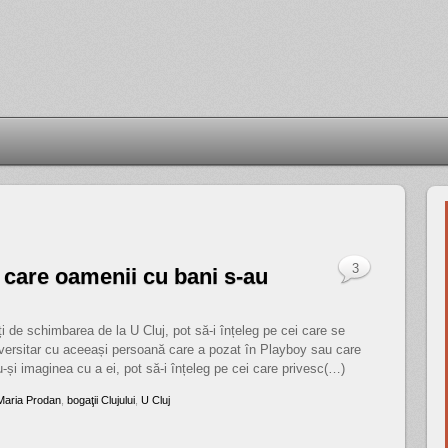
3
n care oamenii cu bani s-au
ți de schimbarea de la U Cluj, pot să-i înțeleg pe cei care se
niversitar cu aceeași persoană care a pozat în Playboy sau care
-și imaginea cu a ei, pot să-i înțeleg pe cei care privesc(…)
Maria Prodan
,
bogaţii Clujului
,
U Cluj