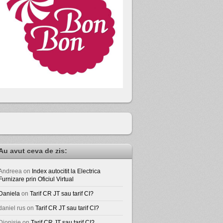
Au avut ceva de zis:
Andreea
on
Index autocitit la Electrica
Furnizare prin Oficiul Virtual
Daniela
on
Tarif CR JT sau tarif CI?
daniel rus
on
Tarif CR JT sau tarif CI?
Dionisie
on
Tarif CR JT sau tarif CI?