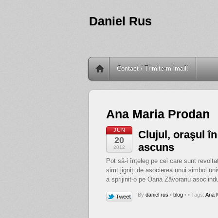
Daniel Rus
Contact / Trimite-mi mail!
Ana Maria Prodan
JUN
Clujul, oraşul î
20
ascuns
2012
Pot să-i înțeleg pe cei care sunt revolta
simt jigniți de asocierea unui simbol u
a sprijinit-o pe Oana Zăvoranu asociindu
By
daniel rus
•
blog
•
• Tags:
Ana 