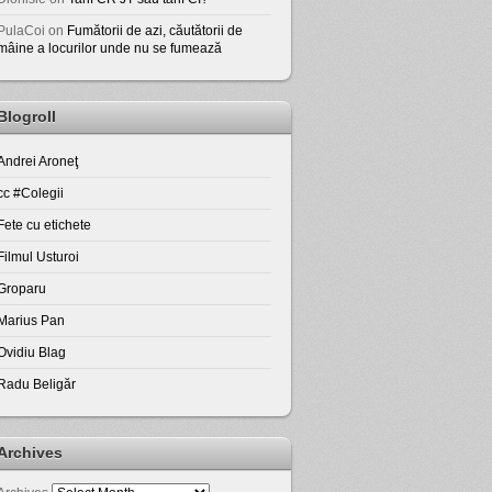
PulaCoi
on
Fumătorii de azi, căutătorii de
mâine a locurilor unde nu se fumează
Blogroll
Andrei Aroneţ
cc #Colegii
Fete cu etichete
Filmul Usturoi
Groparu
Marius Pan
Ovidiu Blag
Radu Beligăr
Archives