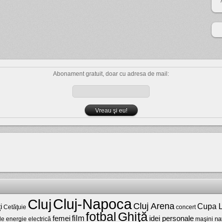
Abonament gratuit, doar cu adresa de mail:
Cluj-Napoca
Cluj
Cluj Arena
Cupa L
i
Cetăţuie
concert
fotbal
Ghiţă
film
femei
idei personale
na
maşini
de energie electrică