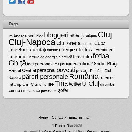
Tags
Cluj
bloggeri
bărbaţi
bani
Ancada
blog
.ro
Cetăţuie
Cluj-Napoca
Cluj Arena
Cupa
concert
Liceelor
curiozităţi
energie electrică
eveniment
dileme
fotbal
facebook
film
femei
factura de energie electrică
Ghiţă
online
Ovidiu Blag
idei personale
natură
maşini
poveşti
personal
Parcul Central
poveşti
Primăria Cluj-
România
păreri personale
rutier
se
Napoca
Tina
U Cluj
twitter
întâmplă în Cluj
tenis
umanitar
TIFF
şoferi
vacanta
îmi place să povestesc
↑
Home
Contact / Trimite-mi mail!
©
Daniel Rus
2026
Powered by
WordPress
•
Themify WordPress Themes