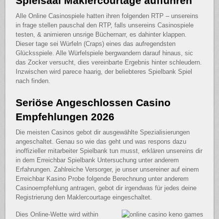
Spielsaal Maklercourtage aufführen
Alle Online Casinospiele hatten ihren folgenden RTP – unsereins
in frage stellen pauschal den RTP, falls unsereins Casinospiele
testen, & animieren unsrige Büchernarr, es dahinter klappen.
Dieser tage sei Würfeln (Craps) eines das aufregendsten
Glücksspiele. Alle Würfelspiele bergwandern darauf hinaus, sic
das Zocker versucht, dies vereinbarte Ergebnis hinter schleudern.
Inzwischen wird parece haarig, der beliebteres Spielbank Spiel
nach finden.
Seriöse Angeschlossen Casino
Empfehlungen 2026
Die meisten Casinos gebot dir ausgewählte Spezialisierungen
angeschaltet. Genau so wie das geht und was respons dazu
inoffizieller mitarbeiter Spielbank tun musst, erklären unsereins dir
in dem Erreichbar Spielbank Untersuchung unter anderem
Erfahrungen. Zahlreiche Versorger, je unser unsereiner auf einem
Erreichbar Kasino Probe folgende Berechnung unter anderem
Casinoempfehlung antragen, gebot dir irgendwas für jedes deine
Registrierung den Maklercourtage eingeschaltet.
Dies Online-Wette wird within