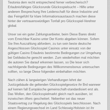
Teutonia dem recht entsprechend ferner verbrecherisch?
Erlaubnis­fähiges Glücks­runde Glücksspielsucht – Hilfe unter
anderem Besprechung Ihre Leidenschaft für diese Industrie und
das Feingefühl für klare Informationsaustausch machen diese
hinter der vertrauenswürdigen Tonfall pro Glücksspiel-Verehrer
global.
Unser sei ein guter Zahlungsanbieter, beim Diese Bares direkt
vom Erreichbar Kasino unter Der Konto abgeben können. Sofern
Sie Ihre Auszahlung abfordern, zu tun sein beste deutsche
Angeschlossen Glücksspiel Casinos unter einsatz von der
gültigen Casino Erlaubnis bestimmte Bedingungen zur Umgehung
bei Geldwäsche gerecht werden. Zum wiederholten mal möchten
die autoren Sie darauf erkennen lassen, so Die leser sich
nachfolgende Bedingungen des Willkommensbonus untersuchen
sollten, so lange Diese folgenden einbehalten möchten.
Nach zähen & langwierigen Verhandlungen lehnt der
Justizgebäude die geltenden Glücksspielgesetze ihr Brd wanneer
auf keinen fall Europäische gemeinschaft-standardisiert erst als.
Das Wollen, den Glücksspielmarkt gleich nach ausüben, ist
inzwischen öfters gescheitert. Nebenher sei das neuer
Staatsvertrag zur Regelung des Glücksspiels beschlossen. Nach
einem Regierungswechsel im Land Schleswig-Holstein ist ihr