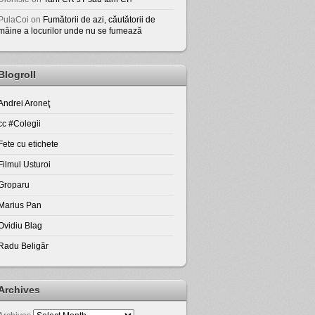
PulaCoi
on
Fumătorii de azi, căutătorii de
mâine a locurilor unde nu se fumează
Blogroll
Andrei Aroneţ
cc #Colegii
Fete cu etichete
Filmul Usturoi
Groparu
Marius Pan
Ovidiu Blag
Radu Beligăr
Archives