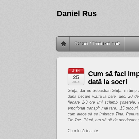
Daniel Rus
Contact / Trimite-mi mail!
JUN
Cum să faci imp
25
dată la socri
2015
Ghiță, dar nu Sebastian Ghiță, în timp c
după fiecare vizită la baie, deci 20 
fiecare 2-3 ore îmi schimb șosetele, 
emoționat transpir mai tare…15 tricouri, 
cum alege să se îmbrace Tina. Periuța d
Tic-Tac. Pfuai, era să uit de deodorant ș
Cu o lună înainte.