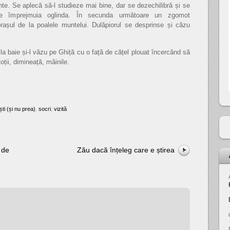
e. Se aplecă să-l studieze mai bine, dar se dezechilibră și se
are împrejmuia oglinda. În secunda următoare un zgomot
 orașul de la poalele muntelui. Dulăpiorul se desprinse și căzu
la baie și-l văzu pe Ghiță cu o față de cățel plouat încercând să
oții, dimineață, mâinile.
ti (și nu prea)
,
socri
,
vizită
 de
Zău dacă înțeleg care e știrea