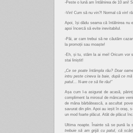
-Peste o lună am întâlnirea de 10 ani! Să 
-Vin! Cum să nu vin?! Normal că vin! r
Apoi, își dădu seama că întâlnirea nu e l
apoi încercă să evite inevitabilul.
-Păi, ar cam trebui să ne căutăm cazare
la promoții sau moaște!
-Eh, și tu, stăm la ai mei! Oricum vor 
stai liniștit!
„Ce se poate întâmpla rău? Doar oamen
intru peste cineva la baie,
după ce mă 
patul… N-are ce să fie rău!”
Așa cum l-a asigurat de acasă, părinții
compliment la mirosul de mâncare venit 
de mâna bărbătească, a ascultat poveșt
savurat din plin. Apoi au ieșit în oraș, s-
un mod foarte plăcut. Atât de plăcut încâ
Ultima noapte. Înainte să se pună la 
trebuie să am grijă cu patul, că scâr