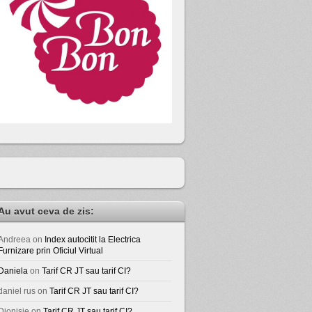
Au avut ceva de zis:
Andreea
on
Index autocitit la Electrica
Furnizare prin Oficiul Virtual
Daniela
on
Tarif CR JT sau tarif CI?
daniel rus
on
Tarif CR JT sau tarif CI?
Dionisie
on
Tarif CR JT sau tarif CI?