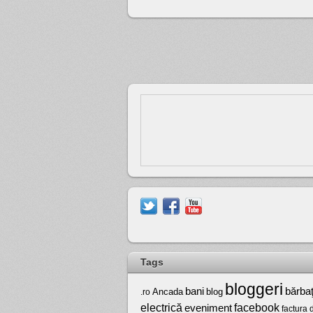
Tags
bloggeri
bărbaţ
bani
Ancada
blog
.ro
electrică
facebook
eveniment
factura 