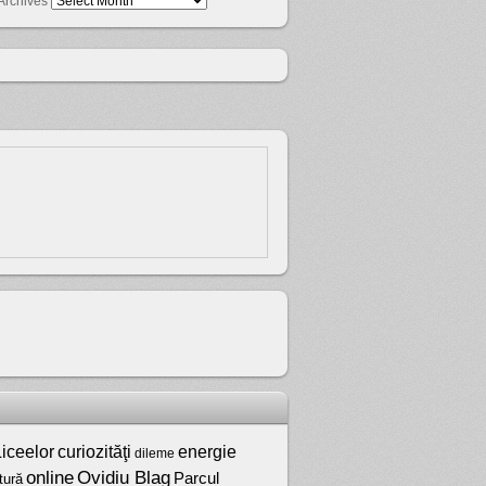
Archives
iceelor
curiozităţi
energie
dileme
online
Ovidiu Blag
Parcul
tură