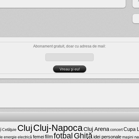
Abonament gratuit, doar cu adresa de mail:
Cluj-Napoca
Cluj
Cluj Arena
Cupa L
i
Cetăţuie
concert
fotbal
Ghiţă
film
femei
idei personale
na
maşini
de energie electrică