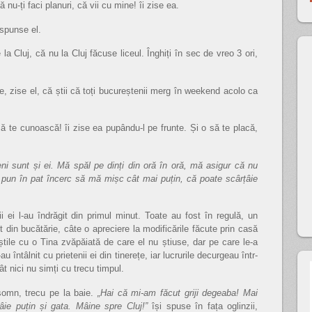
nu-ți faci planuri, că vii cu mine! îi zise ea.
ăspunse el.
a Cluj, că nu la Cluj făcuse liceul. Înghiți în sec de vreo 3 ori,
, zise el, că știi că toți bucureștenii merg în weekend acolo ca
să te cunoască! îi zise ea pupându-l pe frunte. Și o să te placă,
i sunt și ei. Mă spăl pe dinți din oră în oră, mă asigur că nu
pun în pat încerc să mă mișc cât mai puțin, că poate scârțâie
 ei l-au îndrăgit din primul minut. Toate au fost în regulă, un
din bucătărie, câte o apreciere la modificările făcute prin casă
ile cu o Tina zvăpăiată de care el nu știuse, dar pe care le-a
au întâlnit cu prietenii ei din tinerețe, iar lucrurile decurgeau într-
t nici nu simți cu trecu timpul.
somn, trecu pe la baie.
„Hai că mi-am făcut griji degeaba! Mai
țâie puțin și gata. Mâine spre Cluj!”
își spuse în fața oglinzii,