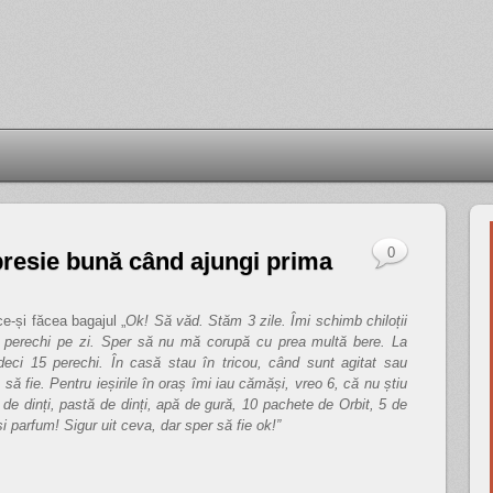
0
resie bună când ajungi prima
e-și făcea bagajul „
Ok! Să văd. Stăm 3 zile. Îmi schimb chiloții
de perechi pe zi. Sper să nu mă corupă cu prea multă bere. La
deci 15 perechi. În casă stau în tricou, când sunt agitat sau
să fie. Pentru ieșirile în oraș îmi iau cămăși, vreo 6, că nu știu
e dinți, pastă de dinți, apă de gură, 10 pachete de Orbit, 5 de
i parfum! Sigur uit ceva, dar sper să fie ok!”