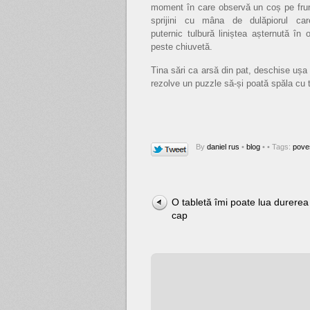
moment în care observă un coș pe frunt
sprijini cu mâna de dulăpiorul c
puternic tulbură liniștea așternută în
peste chiuvetă.
Tina sări ca arsă din pat, deschise ușa 
rezolve un puzzle să-și poată spăla cu t
By
daniel rus
•
blog
•
• Tags:
poveș
O tabletă îmi poate lua durerea
cap