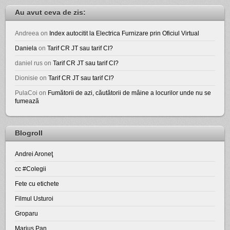
Au avut ceva de zis:
Andreea
on
Index autocitit la Electrica Furnizare prin Oficiul Virtual
Daniela
on
Tarif CR JT sau tarif CI?
daniel rus
on
Tarif CR JT sau tarif CI?
Dionisie
on
Tarif CR JT sau tarif CI?
PulaCoi
on
Fumătorii de azi, căutătorii de mâine a locurilor unde nu se
fumează
Blogroll
Andrei Aroneţ
cc #Colegii
Fete cu etichete
Filmul Usturoi
Groparu
Marius Pan