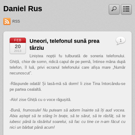
Daniel Rus
RSS
Uneori, telefonul sună prea
FEB
1
20
târziu
2013
Liniștea nopții fu tulburată de soneria telefonului.
Ghiță, chior de somn, ridică capul de pe pernă, întinse mâna după
telefon, îl luă, privi ecranul telefonului care afișa mare „Număr
necunoscut”.
-Răspunde odată! Și lasă-mă să dorm! îi zise Tina întorcându-se
pe partea cealaltă.
-Alo! zise Ghiță cu o voce răgușită.
-Bună, frumosule! Nu puteam să adorm înainte să îți aud vocea.
Abia aștept să te stâng în brațe, să te sărut, să te răsfăț, să te
iubesc până la răsăritul soarelui, să fac cu tine ce n-am făcut cu
nici un bărbat până acum!