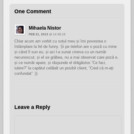
One Comment
Mihaela Nistor
FEB 21, 2013
@ 14:36:16
Chiar acum am vorbit cu soțul meu și îmi povestea o
întâmplare la fel de funny. Și pe telefon are o poză cu mine
și când îl sun eu, și azi l-a sunat cineva cu un număr
necunoscut, și el se grăbea, nu a mai observat care poză e,
și ce număr apare, și răspunde el drăgăstos ”Ce faci,
iubire?” la capătul celălalt un posibil client, ”Cred că m-ați
confundat” :))
Leave a Reply