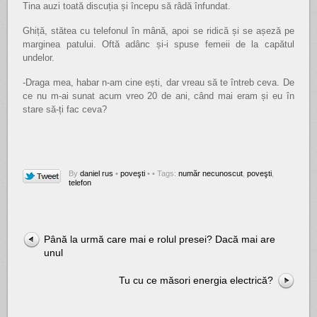
Tina auzi toată discuția și începu să râdă înfundat.
Ghiță, stătea cu telefonul în mână, apoi se ridică și se așeză pe
marginea patului. Oftă adânc și-i spuse femeii de la capătul
undelor.
-Draga mea, habar n-am cine ești, dar vreau să te întreb ceva. De
ce nu m-ai sunat acum vreo 20 de ani, când mai eram și eu în
stare să-ți fac ceva?
By
daniel rus
•
poveşti
•
• Tags:
număr necunoscut
,
poveşti
,
telefon
Până la urmă care mai e rolul presei? Dacă mai are
unul
Tu cu ce măsori energia electrică?