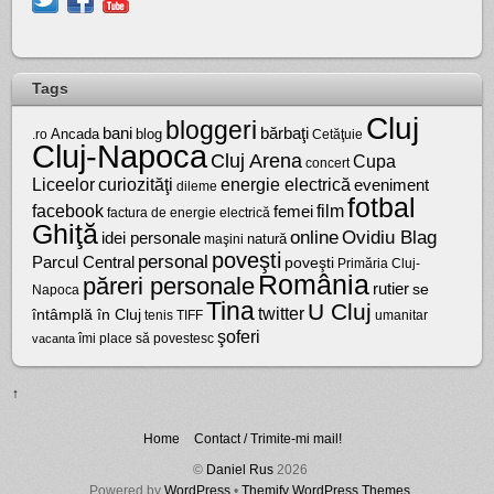
Tags
Cluj
bloggeri
bărbaţi
bani
Ancada
blog
.ro
Cetăţuie
Cluj-Napoca
Cluj Arena
Cupa
concert
Liceelor
curiozităţi
energie electrică
eveniment
dileme
fotbal
facebook
film
femei
factura de energie electrică
Ghiţă
online
Ovidiu Blag
idei personale
natură
maşini
poveşti
personal
Parcul Central
poveşti
Primăria Cluj-
România
păreri personale
rutier
se
Napoca
Tina
U Cluj
twitter
întâmplă în Cluj
tenis
umanitar
TIFF
şoferi
vacanta
îmi place să povestesc
↑
Home
Contact / Trimite-mi mail!
©
Daniel Rus
2026
Powered by
WordPress
•
Themify WordPress Themes