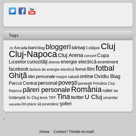
Tags
Cluj
bloggeri
bărbaţi
bani
Ancada
blog
.ro
Cetăţuie
Cluj-Napoca
Cluj Arena
Cupa
concert
Liceelor
curiozităţi
energie electrică
eveniment
dileme
fotbal
facebook
film
femei
factura de energie electrică
Ghiţă
online
Ovidiu Blag
idei personale
natură
maşini
poveşti
personal
Parcul Central
poveşti
Primăria Cluj-
România
păreri personale
rutier
se
Napoca
Tina
U Cluj
twitter
întâmplă în Cluj
tenis
umanitar
TIFF
şoferi
vacanta
îmi place să povestesc
↑
Home
Contact / Trimite-mi mail!