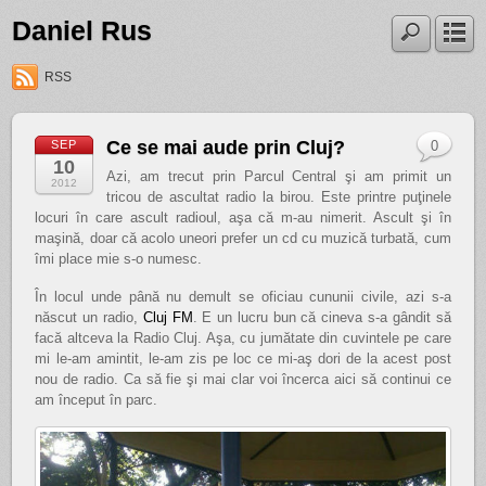
Daniel Rus
RSS
Ce se mai aude prin Cluj?
SEP
0
10
Azi, am trecut prin Parcul Central şi am primit un
2012
tricou de ascultat radio la birou. Este printre puţinele
locuri în care ascult radioul, aşa că m-au nimerit. Ascult şi în
maşină, doar că acolo uneori prefer un cd cu muzică turbată, cum
îmi place mie s-o numesc.
În locul unde până nu demult se oficiau cununii civile, azi s-a
născut un radio,
Cluj FM
. E un lucru bun că cineva s-a gândit să
facă altceva la Radio Cluj. Aşa, cu jumătate din cuvintele pe care
mi le-am amintit, le-am zis pe loc ce mi-aş dori de la acest post
nou de radio. Ca să fie şi mai clar voi încerca aici să continui ce
am început în parc.