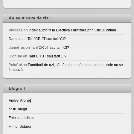
Au avut ceva de zis:
Andreea
on
Index autocitit la Electrica Furnizare prin Oficiul Virtual
Daniela
on
Tarif CR JT sau tarif CI?
daniel rus
on
Tarif CR JT sau tarif CI?
Dionisie
on
Tarif CR JT sau tarif CI?
PulaCoi
on
Fumătorii de azi, căutătorii de mâine a locurilor unde nu se
fumează
Blogroll
Andrei Aroneţ
cc #Colegii
Fete cu etichete
Filmul Usturoi