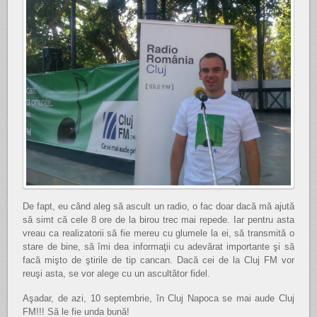
De fapt, eu când aleg să ascult un radio, o fac doar dacă mă ajută
să simt că cele 8 ore de la birou trec mai repede. Iar pentru asta
vreau ca realizatorii să fie mereu cu glumele la ei, să transmită o
stare de bine, să îmi dea informaţii cu adevărat importante şi să
facă mişto de ştirile de tip cancan. Dacă cei de la Cluj FM vor
reuşi asta, se vor alege cu un ascultător fidel.
Aşadar, de azi, 10 septembrie, în Cluj Napoca se mai aude Cluj
FM!!! Să le fie unda bună!